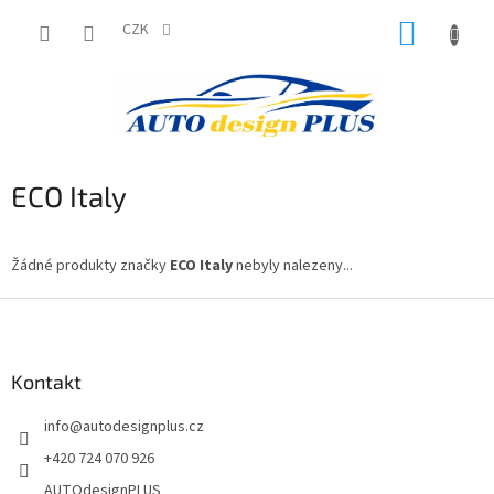
Přejít
NÁKUP
na
CZK
obsah
KOŠÍK
ECO Italy
Žádné produkty značky
ECO Italy
nebyly nalezeny...
Z
á
p
a
Kontakt
t
info
@
autodesignplus.cz
í
+420 724 070 926
AUTOdesignPLUS