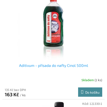
i
r
s
o
p
d
r
u
o
k
d
t
u
ů
k
t
ů
Aditivum - přísada do nafty Cinol 500ml
Skladem
(1 ks)
135 Kč bez DPH
Do košíku
163 Kč
/ ks
Kód:
121330-1