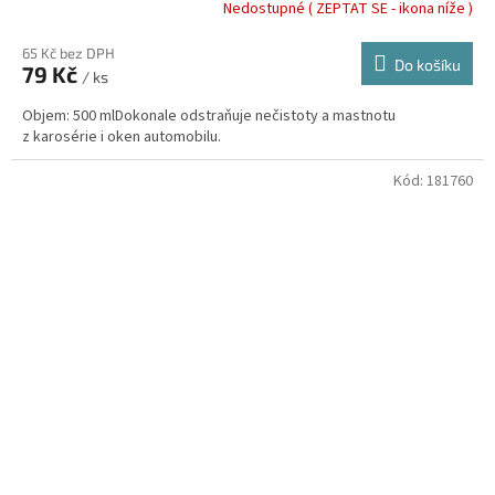
Nedostupné ( ZEPTAT SE - ikona níže )
65 Kč bez DPH
Do košíku
79 Kč
/ ks
Objem: 500 mlDokonale odstraňuje nečistoty a mastnotu
z karosérie i oken automobilu.
Kód:
181760