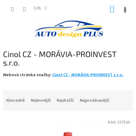
Přejít
NÁKUP
na
CZK
obsah
KOŠÍK
Cinol CZ - MORÁVIA-PROINVEST
s.r.o.
Webová stránka značky:
Cinol CZ - MORÁVIA-PROINVEST s.r.o.
Ř
a
Abecedně
Nejlevnější
Nejdražší
Nejprodávanější
z
e
V
n
Kód:
157530
ý
í
p
p