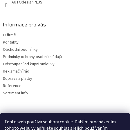
AUTOdesignPLUS
k
y
v
ý
Informace pro vás
p
i
O firmě
s
u
Kontakty
Obchodní podmínky
Podmínky ochrany osobních údajů
Odstoupení od kupní smlouvy
Reklamační řád
Doprava a platby
Reference
Sortiment info
Reklamační řád
Tento web používá soubory cookie. Dalším procházením
tohoto webu vyjadřujete souhlas s jejich používáním.