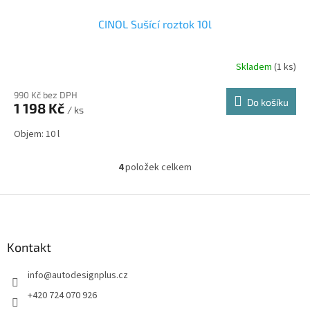
CINOL Sušící roztok 10l
Skladem
(1 ks)
990 Kč bez DPH
Do košíku
1 198 Kč
/ ks
Objem: 10 l
4
položek celkem
O
v
l
Z
á
á
d
p
a
a
Kontakt
c
t
í
info
@
autodesignplus.cz
í
p
r
+420 724 070 926
v