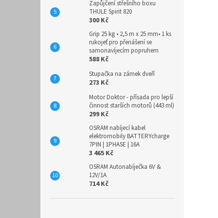
Zapůjčení střešního boxu
THULE Spirit 820
300 Kč
Grip 25 kg • 2,5 m x 25 mm• 1 ks
rukojeť pro přenášení se
samonavíjecím popruhem
588 Kč
Stupačka na zámek dveří
273 Kč
Motor Doktor - přísada pro lepší
činnost starších motorů (443 ml)
299 Kč
OSRAM nabíjecí kabel
elektromobily BATTERYcharge
7PIN | 1PHASE | 16A
3 465 Kč
OSRAM Autonabíječka 6V &
12V/1A
714 Kč