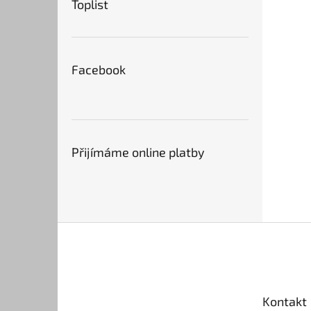
Toplist
Facebook
Přijímáme online platby
Z
á
p
a
t
Kontakt
í