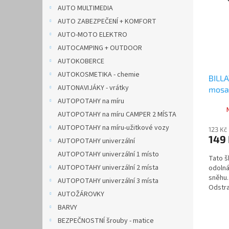
i
r
n
AUTO MULTIMEDIA
s
o
e
AUTO ZABEZPEČENÍ + KOMFORT
p
d
l
r
u
AUTO-MOTO ELEKTRO
o
k
AUTOCAMPING + OUTDOOR
d
t
AUTOKOBERCE
u
ů
AUTOKOSMETIKA - chemie
BILLA
k
AUTONAVIJÁKY - vrátky
mosaz
t
ů
AUTOPOTAHY na míru
AUTOPOTAHY na míru CAMPER 2 MÍSTA
AUTOPOTAHY na míru-užitkové vozy
123 Kč
149
AUTOPOTAHY univerzální
AUTOPOTAHY univerzální 1 místo
Tato š
AUTOPOTAHY univerzální 2 místa
odolná
sněhu.
AUTOPOTAHY univerzální 3 místa
Odstra
AUTOŽÁROVKY
tahem a
BARVY
BEZPEČNOSTNÍ šrouby - matice