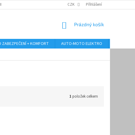
RANY OSOBNÍCH ÚDAJŮ
ODSTOUPENÍ OD KUPNÍ SMLOUVY
CZK
Přihlášení
REKLAMA
NÁKUPNÍ
Prázdný košík
KOŠÍK
 ZABEZPEČENÍ + KOMFORT
AUTO-MOTO ELEKTRO
AUTO MULT
1
položek celkem