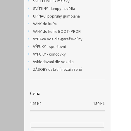
SVĚTLOMETY majáky
SVÍTILNY - lampy - světla
UPÍNACÍ popruhy gumolana
VANY do kufru
VANY do kufru BOOT- PROFI
VÝBAVA vozidla-garáže-dílny
VÝFUKY - sportovní
VÝFUKY - koncovky
Vyhledávání dle vozidla
ZÁSOBY ostatní nezařazené
Cena
149
Kč
150
Kč