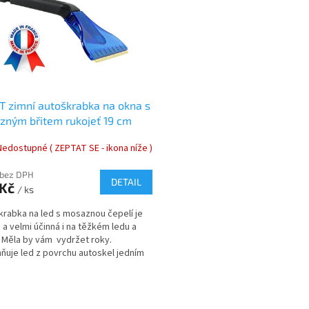
T zimní autoškrabka na okna s
ným břitem rukojeť 19 cm
Nedostupné ( ZEPTAT SE - ikona níže )
 bez DPH
DETAIL
 Kč
/ ks
krabka na led s mosaznou čepelí je
 a velmi účinná i na těžkém ledu a
 Měla by vám vydržet roky.
ňuje led z povrchu autoskel jedním
...
O
v