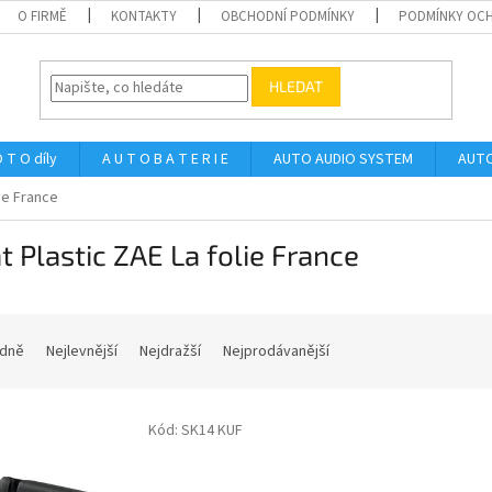
O FIRMĚ
KONTAKTY
OBCHODNÍ PODMÍNKY
PODMÍNKY OCH
HLEDAT
 T O díly
A U T O B A T E R I E
AUTO AUDIO SYSTEM
AUTO
lie France
at Plastic ZAE La folie France
dně
Nejlevnější
Nejdražší
Nejprodávanější
Kód:
SK14 KUF