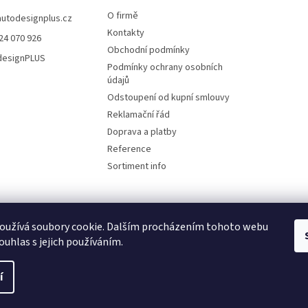
O firmě
autodesignplus.cz
Kontakty
24 070 926
Obchodní podmínky
esignPLUS
Podmínky ochrany osobních
údajů
Odstoupení od kupní smlouvy
Reklamační řád
Doprava a platby
Reference
Sortiment info
oužívá soubory cookie. Dalším procházením tohoto webu
Reklamační řád
ouhlas s jejich používáním.
í
ena.