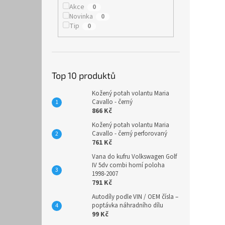
Akce
0
Novinka
0
Tip
0
Top 10 produktů
Kožený potah volantu Maria
Cavallo - černý
866 Kč
Kožený potah volantu Maria
Cavallo - černý perforovaný
761 Kč
Vana do kufru Volkswagen Golf
IV 5dv combi horní poloha
1998-2007
791 Kč
Autodíly podle VIN / OEM čísla –
poptávka náhradního dílu
99 Kč