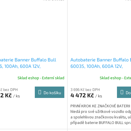
aterie Banner Buffalo Bull
Autobaterie Banner Buffalo 
, 100Ah, 600A 12V,
60035, 100Ah, 600A 12V,
ologie Sb/Sb
technologie Sb/Sb
Sklad eshop - Externí sklad
Sklad eshop - Exte
Kč bez DPH
3 696 Kč bez DPH
Do košíku
Do
72 Kč
4 472 Kč
/ ks
/ ks
PRVNÍ KROK KE ZNAČKOVÉ BATERII
hledá pro své užitkové vozidlo odp
a spolehlivou značkovou kvalitu, uč
případě baterie BUFFALO BULL sp
rozhodnutí.