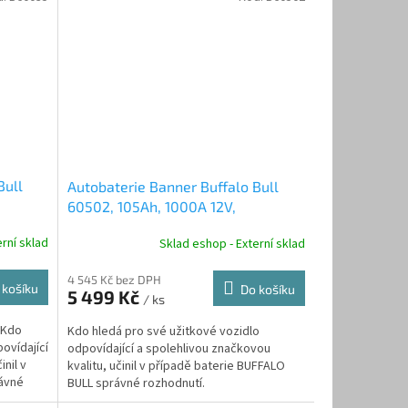
Bull
Autobaterie Banner Buffalo Bull
60502, 105Ah, 1000A 12V,
technologie Sb/Sb
rní sklad
Sklad eshop - Externí sklad
4 545 Kč bez DPH
 košíku
Do košíku
5 499 Kč
/ ks
 Kdo
Kdo hledá pro své užitkové vozidlo
ovídající
odpovídající a spolehlivou značkovou
inil v
kvalitu, učinil v případě baterie BUFFALO
rávné
BULL správné rozhodnutí.