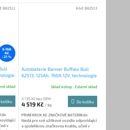
rozhodnutí.
d:
B62511
Kód:
B62513
5 758
Kč
–21 %
Bull
Autobaterie Banner Buffalo Bull
nologie
62513, 125Ah, 760A 12V, technologie
Sb/Sb
rní sklad
Sklad eshop - Externí sklad
3 735 Kč bez DPH
 košíku
Do košíku
4 519 Kč
/ ks
IKdo
PRVNÍ KROK KE ZNAČKOVÉ BATERIIKdo
ovídající
hledá pro své užitkové vozidlo odpovídající
inil v
a spolehlivou značkovou kvalitu, učinil v