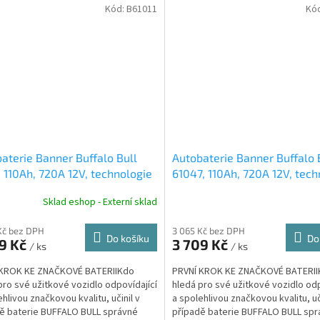
Kód:
B61011
Kó
aterie Banner Buffalo Bull
Autobaterie Banner Buffalo 
, 110Ah, 720A 12V, technologie
61047, 110Ah, 720A 12V, tech
b
Sb/Sb
Sklad eshop - Externí sklad
Kč bez DPH
3 065 Kč bez DPH
Do košíku
Do
89 Kč
3 709 Kč
/ ks
/ ks
 KROK KE ZNAČKOVÉ BATERIIKdo
PRVNÍ KROK KE ZNAČKOVÉ BATERI
pro své užitkové vozidlo odpovídající
hledá pro své užitkové vozidlo odp
ehlivou značkovou kvalitu, učinil v
a spolehlivou značkovou kvalitu, uč
ě baterie BUFFALO BULL správné
případě baterie BUFFALO BULL sp