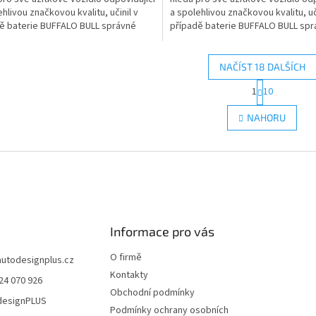
ehlivou značkovou kvalitu, učinil v
a spolehlivou značkovou kvalitu, uč
ě baterie BUFFALO BULL správné
případě baterie BUFFALO BULL sp
nutí
rozhodnutí
NAČÍST 18 DALŠÍCH
S
1
10
O
t
r
v
NAHORU
á
l
n
á
k
d
o
a
v
c
á
í
n
p
í
r
Informace pro vás
v
k
O firmě
y
autodesignplus.cz
v
Kontakty
24 070 926
ý
Obchodní podmínky
p
esignPLUS
Podmínky ochrany osobních
i