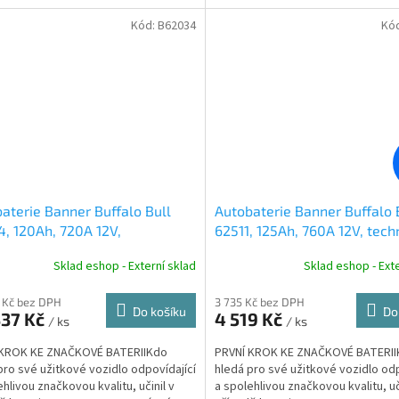
dnutí.
rozhodnutí. Pozn.:...
Kód:
B62034
Kó
aterie Banner Buffalo Bull
Autobaterie Banner Buffalo 
, 120Ah, 720A 12V,
62511, 125Ah, 760A 12V, tech
ologie Sb/Sb
Sb/Sb
Sklad eshop - Externí sklad
Sklad eshop - Exte
 Kč bez DPH
3 735 Kč bez DPH
Do košíku
Do
337 Kč
4 519 Kč
/ ks
/ ks
 KROK KE ZNAČKOVÉ BATERIIKdo
PRVNÍ KROK KE ZNAČKOVÉ BATERI
pro své užitkové vozidlo odpovídající
hledá pro své užitkové vozidlo odp
ehlivou značkovou kvalitu, učinil v
a spolehlivou značkovou kvalitu, uč