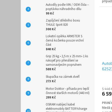
případ
Autodíly podle VIN / OEM čísla –
rozhod
poptávka náhradního dílu
99 Kč
Zapůjčení střešního boxu
THULE Spirit 820
300 Kč
Loketní opěrka ARMSTER S
černá koženka pouze vrchní
část
840 Kč
Grip 25 kg • 2,5 m x 25 mm• 1 ks
rukojeť pro přenášení se
Autob
samonavíjecím popruhem
62523
588 Kč
techn
Stupačka na zámek dveří
273 Kč
Motor Doktor - přísada pro lepší
5 446 
6 5
činnost starších motorů (443 ml)
299 Kč
PRVNÍ
OSRAM nabíjecí kabel
hledá 
elektromobily BATTERYcharge