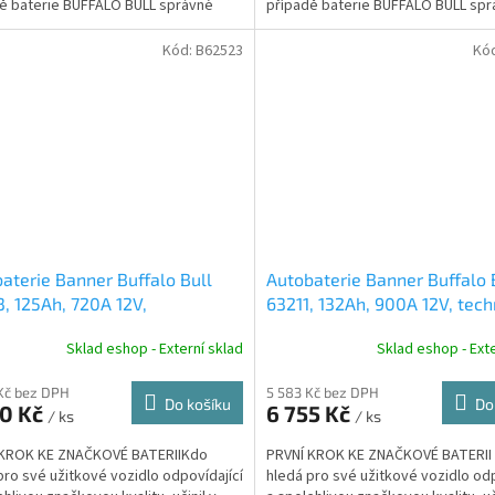
ě baterie BUFFALO BULL správné
případě baterie BUFFALO BULL sp
nutí.
rozhodnutí.
Kód:
B62523
Kó
aterie Banner Buffalo Bull
Autobaterie Banner Buffalo 
, 125Ah, 720A 12V,
63211, 132Ah, 900A 12V, tec
ologie Sb/Sb
Sb/Sb
Sklad eshop - Externí sklad
Sklad eshop - Exte
Kč bez DPH
5 583 Kč bez DPH
Do košíku
Do
90 Kč
6 755 Kč
/ ks
/ ks
 KROK KE ZNAČKOVÉ BATERIIKdo
PRVNÍ KROK KE ZNAČKOVÉ BATERII
pro své užitkové vozidlo odpovídající
hledá pro své užitkové vozidlo odp