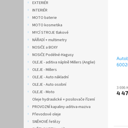
EXTERIÉR
INTERIÉR
MOTO baterie
MOTO kosmetika
MYCÍ STROJE tlakové
NÁŘADÍ + multimetry
NOSIČE a BOXY
NOSIČE Podélné-Hagusy
Autob
OLEJE - aditiva náplně Millers (Anglie)
60026
OLEJE - Millers
techn
OLEJE - Auto nákladní
OLEJE - Auto osobní
3 696 
OLEJE - Moto
4 4
Oleje hydraulické + posilovače řízení
PROVOZNÍ kapaliny-aditiva-maziva
Převodové oleje
SNĚHOVÉ řetězy