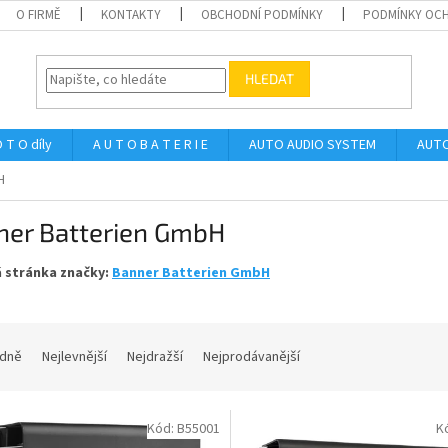
O FIRMĚ
KONTAKTY
OBCHODNÍ PODMÍNKY
PODMÍNKY OCH
HLEDAT
 T O díly
A U T O B A T E R I E
AUTO AUDIO SYSTEM
AUTO
H
ner Batterien GmbH
 stránka značky:
Banner Batterien GmbH
dně
Nejlevnější
Nejdražší
Nejprodávanější
Kód:
B55001
K