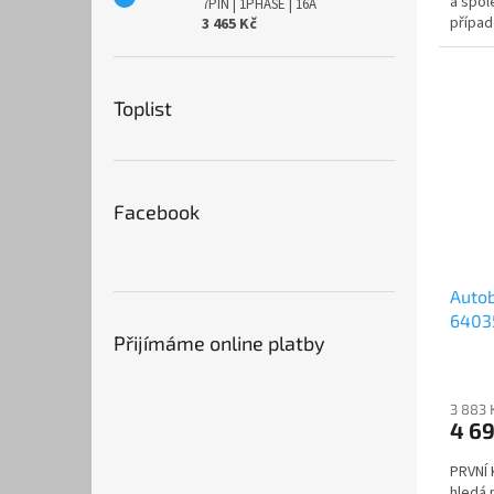
a spol
7PIN | 1PHASE | 16A
případ
3 465 Kč
rozhod
Toplist
Facebook
Autob
64035
Přijímáme online platby
techn
3 883 
4 6
PRVNÍ
hledá 