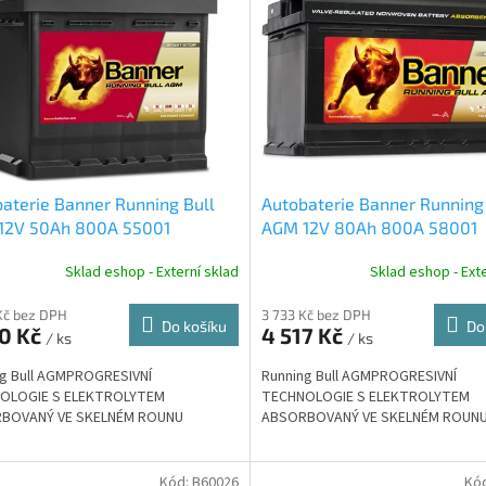
aterie Banner Running Bull
Autobaterie Banner Running
12V 50Ah 800A 55001
AGM 12V 80Ah 800A 58001
Sklad eshop - Externí sklad
Sklad eshop - Exte
Kč bez DPH
3 733 Kč bez DPH
Do košíku
Do
50 Kč
4 517 Kč
/ ks
/ ks
g Bull AGMPROGRESIVNÍ
Running Bull AGMPROGRESIVNÍ
OLOGIE S ELEKTROLYTEM
TECHNOLOGIE S ELEKTROLYTEM
BOVANÝ VE SKELNÉM ROUNU
ABSORBOVANÝ VE SKELNÉM ROUN
Kód:
B60026
Kó