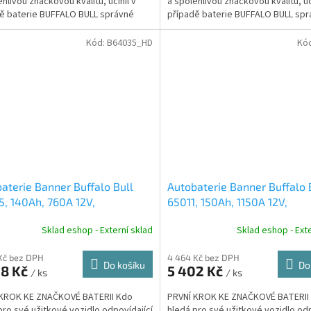
ehlivou značkovou kvalitu, učinil v
a spolehlivou značkovou kvalitu, uč
ě baterie BUFFALO BULL správné
případě baterie BUFFALO BULL sp
nutí.
rozhodnutí.
Kód:
B64035_HD
Kó
aterie Banner Buffalo Bull
Autobaterie Banner Buffalo 
, 140Ah, 760A 12V,
65011, 150Ah, 1150A 12V,
ologie Sb/Sb
technologie Sb/Sb
Sklad eshop - Externí sklad
Sklad eshop - Exte
Kč bez DPH
4 464 Kč bez DPH
Do košíku
Do
98 Kč
5 402 Kč
/ ks
/ ks
 KROK KE ZNAČKOVÉ BATERII Kdo
PRVNÍ KROK KE ZNAČKOVÉ BATERII
pro své užitkové vozidlo odpovídající
hledá pro své užitkové vozidlo odp