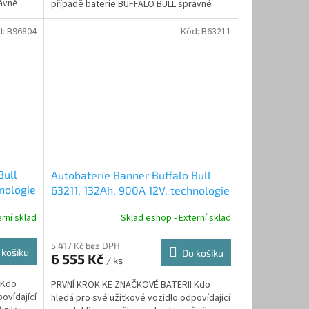
rávné
případě baterie BUFFALO BULL správné
rozhodnutí.
d:
B96804
Kód:
B63211
Bull
Autobaterie Banner Buffalo Bull
hnologie
63211, 132Ah, 900A 12V, technologie
Sb/Sb
rní sklad
Sklad eshop - Externí sklad
5 417 Kč bez DPH
 košíku
Do košíku
6 555 Kč
/ ks
 Kdo
PRVNÍ KROK KE ZNAČKOVÉ BATERII Kdo
ovídající
hledá pro své užitkové vozidlo odpovídající