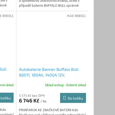
inil v
a spolehlivou značkovou kvalitu, učinil v
rávné
případě baterie BUFFALO BULL správné
rozhodnutí.
d:
B65011
Kód:
B68011
Bull
Autobaterie Banner Buffalo Bull
68011, 180Ah, 1400A 12V,
technologie Sb/Sb
rní sklad
Sklad eshop - Externí sklad
5 575 Kč bez DPH
 košíku
Do košíku
6 746 Kč
/ ks
 Kdo
PRVNÍ KROK KE ZNAČKOVÉ BATERII Kdo
ovídající
hledá pro své užitkové vozidlo odpovídající