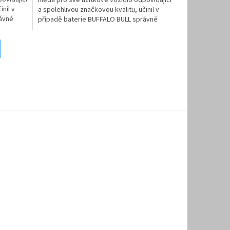
inil v
a spolehlivou značkovou kvalitu, učinil v
rávné
případě baterie BUFFALO BULL správné
rozhodnutí.