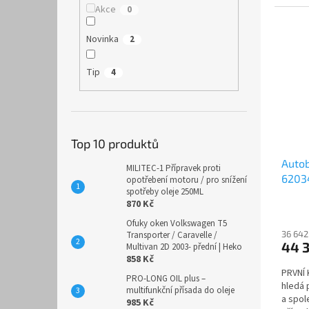
rozho
Akce
0
Novinka
2
Tip
4
Top 10 produktů
Autob
MILITEC-1 Přípravek proti
62034
opotřebení motoru / pro snížení
spotřeby oleje 250ML
techn
870 Kč
Ofuky oken Volkswagen T5
36 642
Transporter / Caravelle /
44 
Multivan 2D 2003- přední | Heko
858 Kč
PRVNÍ
PRO-LONG OIL plus –
hledá 
multifunkční přísada do oleje
a spol
985 Kč