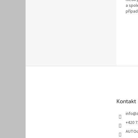
a spol
případ
rozhod
Z
á
p
a
t
Kontakt
í
info
@
+420 7
AUTOd