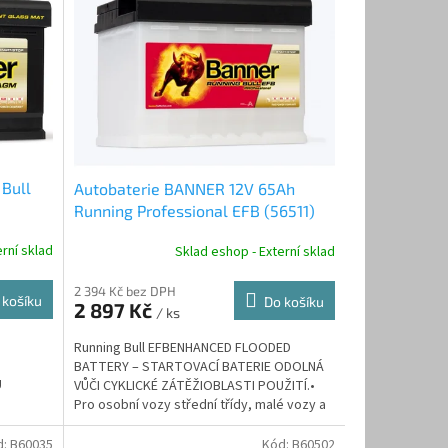
 Bull
Autobaterie BANNER 12V 65Ah
Running Professional EFB (56511)
rní sklad
Sklad eshop - Externí sklad
2 394 Kč bez DPH
 košíku
Do košíku
2 897 Kč
/ ks
Running Bull EFBENHANCED FLOODED
BATTERY – STARTOVACÍ BATERIE ODOLNÁ
U
VŮČI CYKLICKÉ ZÁTĚŽIOBLASTI POUŽITÍ.•
Pro osobní vozy střední třídy, malé vozy a
jednoduché systémy...
d:
B60035
Kód:
B60502