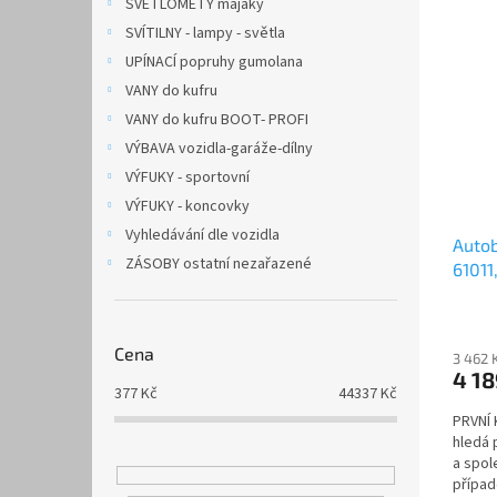
SVĚTLOMETY majáky
SVÍTILNY - lampy - světla
UPÍNACÍ popruhy gumolana
VANY do kufru
VANY do kufru BOOT- PROFI
VÝBAVA vozidla-garáže-dílny
VÝFUKY - sportovní
VÝFUKY - koncovky
Vyhledávání dle vozidla
Autob
ZÁSOBY ostatní nezařazené
61011
Sb/S
Cena
3 462 
4 1
377
Kč
44337
Kč
PRVNÍ
hledá 
a spol
případ