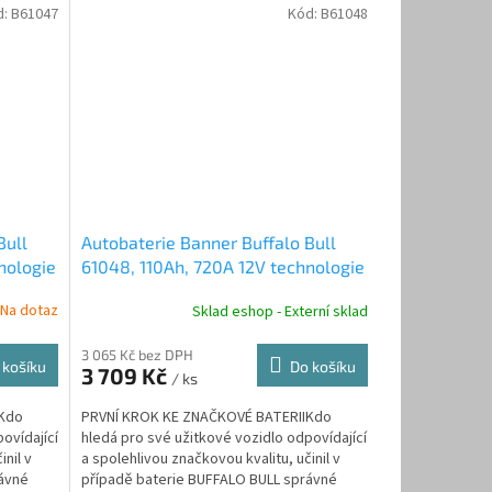
d:
B61047
Kód:
B61048
Bull
Autobaterie Banner Buffalo Bull
nologie
61048, 110Ah, 720A 12V technologie
Sb/Sb
Na dotaz
Sklad eshop - Externí sklad
3 065 Kč bez DPH
 košíku
Do košíku
3 709 Kč
/ ks
IKdo
PRVNÍ KROK KE ZNAČKOVÉ BATERIIKdo
ovídající
hledá pro své užitkové vozidlo odpovídající
inil v
a spolehlivou značkovou kvalitu, učinil v
rávné
případě baterie BUFFALO BULL správné