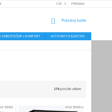
RANY OSOBNÍCH ÚDAJŮ
ODSTOUPENÍ OD KUPNÍ SMLOUVY
CZK
Přihlášení
REKLAMA
NÁKUPNÍ
Prázdný košík
KOŠÍK
 ZABEZPEČENÍ + KOMFORT
AUTO-MOTO ELEKTRO
AUTO MULT
170
položek celkem
ód:
58001
Kód:
B56511