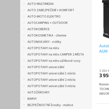
n
p
p
AUTO MULTIMEDIA
e
i
r
AUTO ZABEZPEČENÍ + KOMFORT
l
s
o
AUTO-MOTO ELEKTRO
p
d
AUTOCAMPING + OUTDOOR
r
u
AUTOKOBERCE
o
k
d
AUTOKOSMETIKA - chemie
t
u
ů
AUTONAVIJÁKY - vrátky
Autob
k
AUTOPOTAHY na míru
AGM 
t
AUTOPOTAHY na míru CAMPER 2 MÍSTA
ů
AUTOPOTAHY na míru-užitkové vozy
AUTOPOTAHY univerzální
3 264 
AUTOPOTAHY univerzální 1 místo
3 9
AUTOPOTAHY univerzální 2 místa
Runnin
AUTOPOTAHY univerzální 3 místa
TECHN
AUTOŽÁROVKY
ABSOR
BARVY
BEZPEČNOSTNÍ šrouby - matice