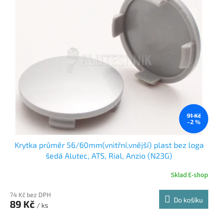
91 Kč
–2 %
Krytka průměr 56/60mm(vnitřní,vnější) plast bez loga
šedá Alutec, ATS, Rial, Anzio (N23G)
Sklad E-shop
74 Kč bez DPH
Do košíku
89 Kč
/ ks