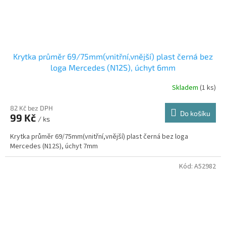
Krytka průměr 69/75mm(vnitřní,vnější) plast černá bez
loga Mercedes (N12S), úchyt 6mm
Skladem
(1 ks)
82 Kč bez DPH
Do košíku
99 Kč
/ ks
Krytka průměr 69/75mm(vnitřní,vnější) plast černá bez loga
Mercedes (N12S), úchyt 7mm
Kód:
A52982