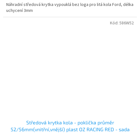
Náhradní středová krytka vypouklá bez loga pro litá kola Ford, délka
uchycení 3mm
Kód:
586W52
Středová krytka kola - poklička průměr
52/56mm(vnitřní,vnější) plast OZ RACING RED - sada
4ks