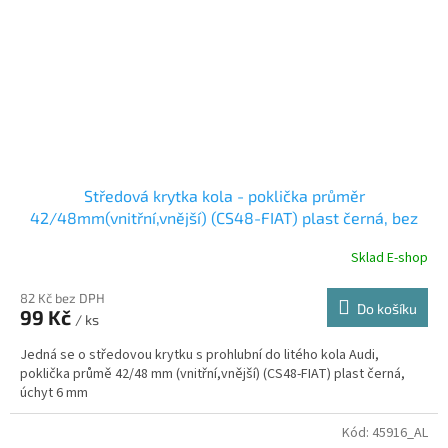
Středová krytka kola - poklička průměr
42/48mm(vnitřní,vnější) (CS48-FIAT) plast černá, bez
loga, úchyt 6mm
Sklad E-shop
82 Kč bez DPH
Do košíku
99 Kč
/ ks
Jedná se o středovou krytku s prohlubní do litého kola Audi,
poklička průmě 42/48 mm (vnitřní,vnější) (CS48-FIAT) plast černá,
úchyt 6 mm
Kód:
45916_AL