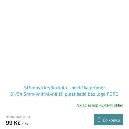
Středová krytka kola - poklička průměr
51/54,5mm(vnitřní,vnější) plast šedá bez loga FORD
(F3), úchyt 3mm
Sklad eshop - Externí sklad
82 Kč bez DPH
Do košíku
99 Kč
/ ks