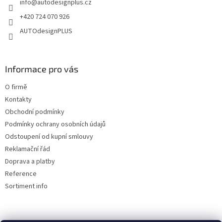
info
@
autodesignplus.cz
í
k
y
+420 724 070 926
v
AUTOdesignPLUS
ý
p
i
s
Informace pro vás
u
O firmě
Kontakty
Obchodní podmínky
Podmínky ochrany osobních údajů
Odstoupení od kupní smlouvy
Reklamační řád
Doprava a platby
Reference
Sortiment info