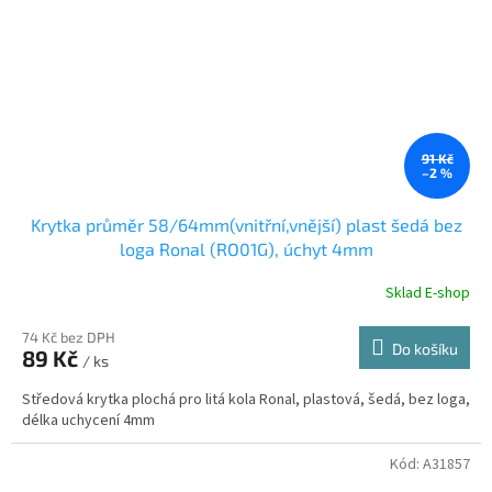
91 Kč
–2 %
Krytka průměr 58/64mm(vnitřní,vnější) plast šedá bez
loga Ronal (RO01G), úchyt 4mm
Sklad E-shop
74 Kč bez DPH
Do košíku
89 Kč
/ ks
Středová krytka plochá pro litá kola Ronal, plastová, šedá, bez loga,
délka uchycení 4mm
Kód:
A31857