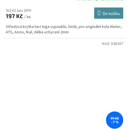
163 Kč bez DPH
Do košíku
197 Kč
/ ks
Středová krytka bez loga vypouklá, šedá, pro originální kola Alutec,
ATS, Anzio, Rial, délka uchycení 2mm
Kód:
A48367
91 Kč
–7 %