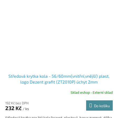
Středová krytka kola - 56/60mm(vnitřní,vnější) plast,
logo Dezent grafit (ZT2010P) úchyt 2mm
Sklad eshop - Externí sklad
192 Kč bez DPH
Do košíku
232 Kč
/ ks