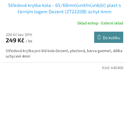
Středová krytka kola - 65/68mm(vnitřní,vnější) plast s
černým logem Dezent (ZT2220B) úchyt 4mm
Sklad eshop - Externí sklad
206 Kč bez DPH
Do košíku
249 Kč
/ ks
Středová krytka pro litá kola Dezent, plastová, barva gunmet, délka
uchycení 4mm
Kód:
A45406