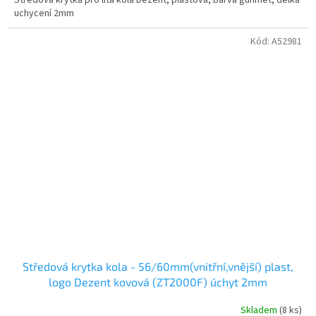
Středová krytka pro litá kola Dezent, plastová, barva gunmet, délka
uchycení 2mm
Kód:
A52981
Středová krytka kola - 56/60mm(vnitřní,vnější) plast,
logo Dezent kovová (ZT2000F) úchyt 2mm
Skladem
(8 ks)