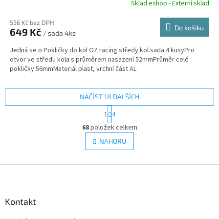
Sklad eshop - Externí sklad
536 Kč bez DPH
Do košíku
649 Kč
/ sada 4ks
Jedná se o Pokličky do kol OZ racing středy kol.sada 4 kusyPro
otvor ve středu kola s průměrem nasazení 52mmPrůměr celé
pokličky 56mmMateriál plast, vrchní část AL
NAČÍST 18 DALŠÍCH
S
1
4
t
O
r
68
položek celkem
v
á
l
NAHORU
n
á
k
d
o
v
Z
a
á
c
á
n
í
p
í
p
a
Kontakt
r
t
v