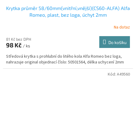
Krytka průměr 58/60mm(vnitřní,vnější)(CS60-ALFA) Alfa
Romeo, plast, bez loga, úchyt 2mm
Na dotaz
81 Kč bez DPH
Do košíku
98 Kč
/ ks
Středová krytka s prohlubní do litého kola Alfa Romeo bez loga,
nahrazuje original objednací číslo: 50501564, délka uchycení 2mm
Kód:
A49560