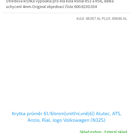
Středová krytka vypouklá pro litá kola Ronal R53 a R56, délka
uchycení 4mm.Original objednací číslo 600.6230.034
Kód:
48367 AL PLUS 49646 AL
Krytka průměr 61/64mm(vnitřní,vnější) Alutec, ATS,
Anzio, Rial, logo Volkswagen (N32S)
Sklad eshop - Externí sklad