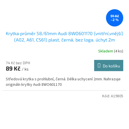
91 Kč
–2 %
Krytka průměr 58/61mm Audi 8WO601170 (vnitřní,vnější)
(A02, A61, CS61) plast, černá, bez loga, úchyt 2m
Skladem
(4 ks)
74 Kč bez DPH
Do košíku
89 Kč
/ ks
Středová krytka s prohlubní, černá. Délka uchycení 2mm. Nahrazuje
origináln krytky Audi 8WO601170
Kód:
A19805