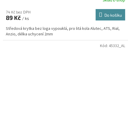
Sklad E-shop
74 Kč bez DPH
Do košíku
89 Kč
/ ks
Středová krytka bez loga vypouklá, pro litá kola Alutec, ATS, Rial,
Anzio, délka uchycení 2mm
Kód:
45332_AL