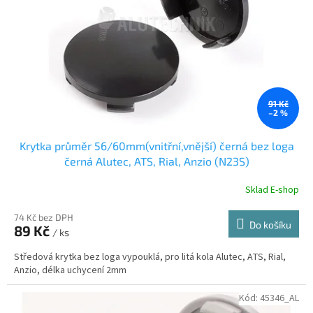
r
u
o
k
d
t
u
ů
k
t
ů
91 Kč
–2 %
Krytka průměr 56/60mm(vnitřní,vnější) černá bez loga
černá Alutec, ATS, Rial, Anzio (N23S)
Sklad E-shop
74 Kč bez DPH
Do košíku
89 Kč
/ ks
Středová krytka bez loga vypouklá, pro litá kola Alutec, ATS, Rial,
Anzio, délka uchycení 2mm
Kód:
45346_AL