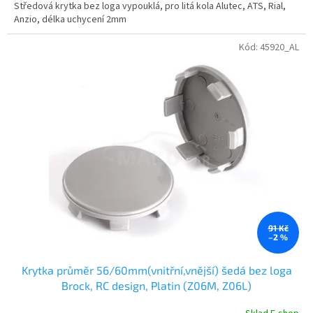
Středová krytka bez loga vypouklá, pro litá kola Alutec, ATS, Rial,
Anzio, délka uchycení 2mm
Kód:
45920_AL
91 Kč
–2 %
Krytka průměr 56/60mm(vnitřní,vnější) šedá bez loga
Brock, RC design, Platin (Z06M, Z06L)