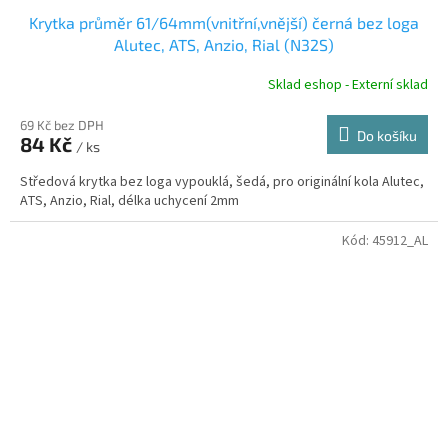
Krytka průměr 61/64mm(vnitřní,vnější) černá bez loga
Alutec, ATS, Anzio, Rial (N32S)
Sklad eshop - Externí sklad
69 Kč bez DPH
Do košíku
84 Kč
/ ks
Středová krytka bez loga vypouklá, šedá, pro originální kola Alutec,
ATS, Anzio, Rial, délka uchycení 2mm
Kód:
45912_AL