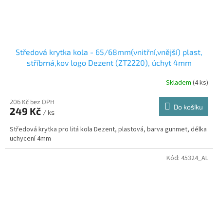
Středová krytka kola - 65/68mm(vnitřní,vnější) plast,
stříbrná,kov logo Dezent (ZT2220), úchyt 4mm
Skladem
(4 ks)
206 Kč bez DPH
Do košíku
249 Kč
/ ks
Středová krytka pro litá kola Dezent, plastová, barva gunmet, délka
uchycení 4mm
Kód:
45324_AL