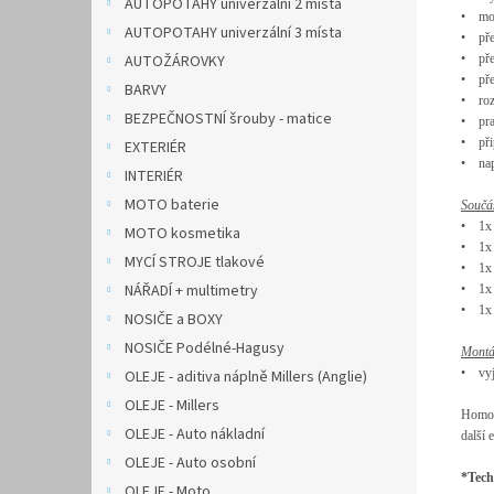
AUTOPOTAHY univerzální 2 místa
•
m
AUTOPOTAHY univerzální 3 místa
•
p
ř
AUTOŽÁROVKY
•
p
ř
•
p
ř
BARVY
•
ro
BEZPEČNOSTNÍ šrouby - matice
•
pr
•
p
ř
EXTERIÉR
•
na
INTERIÉR
MOTO baterie
Souč
á
•
1x
MOTO kosmetika
•
1x
MYCÍ STROJE tlakové
•
1x
NÁŘADÍ + multimetry
•
1x
•
1x
NOSIČE a BOXY
NOSIČE Podélné-Hagusy
Mont
•
vy
OLEJE - aditiva náplně Millers (Anglie)
OLEJE - Millers
Homolo
OLEJE - Auto nákladní
další 
OLEJE - Auto osobní
*Tech
OLEJE - Moto