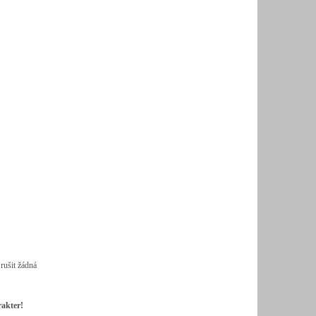
rušit žádná
rak
ter!