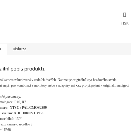
TISK
s
Diskuze
ailní popis produktu
n
á kamera zabudovaná v zadních dve
ř
ích.
Nahrazuje originální kryt
brzdové
ho
sv
ětla.
n
é nap
ř. pro kombinaci s monitory, nebo s adapt
éry
mi-xxx
pro p
řipojen
í k originální navigaci.
ické parametry
:
mologace: R10, R7
mera
:
NTSC / PAL
CMOS2399
 syst
é
m: AHD 1080P / CVBS
ímací úhel
:
130
º
raz z kamery
:
zrcadlový
tí
:
IP68