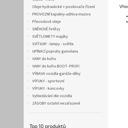
Vho
Oleje hydraulické + posilovače řízení
PROVOZNÍ kapaliny-aditiva-maziva
Převodové oleje
SNĚHOVÉ řetězy
SVĚTLOMETY majáky
SVÍTILNY - lampy - světla
UPÍNACÍ popruhy gumolana
VANY do kufru
VANY do kufru BOOT- PROFI
VÝBAVA vozidla-garáže-dílny
VÝFUKY - sportovní
VÝFUKY - koncovky
Vyhledávání dle vozidla
ZÁSOBY ostatní nezařazené
Top 10 produktů