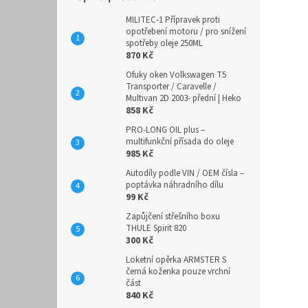
MILITEC-1 Přípravek proti
opotřebení motoru / pro snížení
spotřeby oleje 250ML
870 Kč
Ofuky oken Volkswagen T5
Transporter / Caravelle /
Multivan 2D 2003- přední | Heko
858 Kč
PRO-LONG OIL plus –
multifunkční přísada do oleje
985 Kč
Autodíly podle VIN / OEM čísla –
poptávka náhradního dílu
99 Kč
Zapůjčení střešního boxu
THULE Spirit 820
300 Kč
Loketní opěrka ARMSTER S
černá koženka pouze vrchní
část
840 Kč