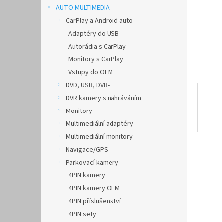
n
AUTO MULTIMEDIA
e
CarPlay a Android auto
l
Adaptéry do USB
Autorádia s CarPlay
Monitory s CarPlay
Vstupy do OEM
DVD, USB, DVB-T
DVR kamery s nahráváním
Monitory
Multimediální adaptéry
Multimediální monitory
Navigace/GPS
Parkovací kamery
4PIN kamery
4PIN kamery OEM
4PIN příslušenství
4PIN sety