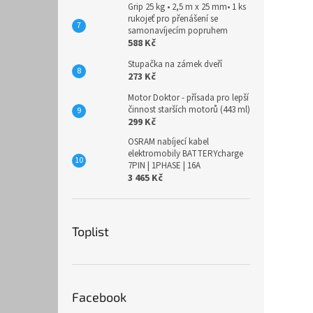
Grip 25 kg • 2,5 m x 25 mm• 1 ks
rukojeť pro přenášení se
samonavíjecím popruhem
588 Kč
Stupačka na zámek dveří
273 Kč
Motor Doktor - přísada pro lepší
činnost starších motorů (443 ml)
299 Kč
OSRAM nabíjecí kabel
elektromobily BATTERYcharge
7PIN | 1PHASE | 16A
3 465 Kč
Toplist
Facebook