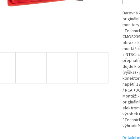
Barevná 
origináln
monitory,
Technick
CMOS2399 
obraz z k
montážníh
z NTSC n
přepnutí
dojde k o
(výška) •
konektor 
napětí: 1
/ RCA +DC
Montáž: •
originál
elektroma
výrobek n
*Technick
výhradně 
Detailní 