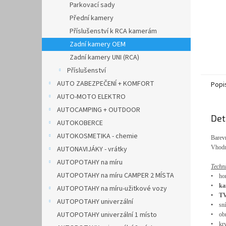
Parkovací sady
Přední kamery
Příslušenství k RCA kamerám
Zadní kamery OEM
Zadní kamery UNI (RCA)
Příslušenství
AUTO ZABEZPEČENÍ + KOMFORT
Popi
AUTO-MOTO ELEKTRO
AUTOCAMPING + OUTDOOR
Det
AUTOKOBERCE
AUTOKOSMETIKA - chemie
Barev
Vhod
AUTONAVIJÁKY - vrátky
AUTOPOTAHY na míru
Techn
AUTOPOTAHY na míru CAMPER 2 MÍSTA
•
ho
•
ka
AUTOPOTAHY na míru-užitkové vozy
•
TV
AUTOPOTAHY univerzální
•
sn
AUTOPOTAHY univerzální 1 místo
•
ob
•
kry