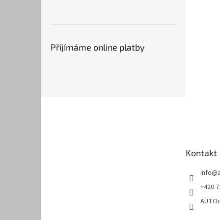
Přijímáme online platby
Z
á
p
a
t
Kontakt
í
info
@
+420 7
AUTOd