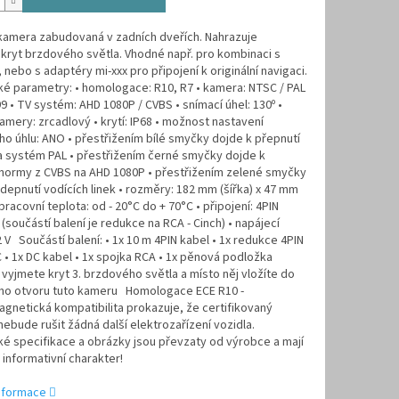
kamera zabudovaná v zadních dveřích. Nahrazuje
í kryt brzdového světla. Vhodné např. pro kombinaci s
 nebo s adaptéry mi-xxx pro připojení k originální navigaci.
é parametry: • homologace: R10, R7 • kamera: NTSC / PAL
• TV systém: AHD 1080P / CVBS • snímací úhel: 130º •
amery: zrcadlový • krytí: IP68 • možnost nastavení
o úhlu: ANO • přestřižením bílé smyčky dojde k přepnutí
a systém PAL • přestřižením černé smyčky dojde k
 normy z CVBS na AHD 1080P • přestřižením zelené smyčky
depnutí vodících linek • rozměry: 182 mm (šířka) x 47 mm
 pracovní teplota: od - 20°C do + 70°C • připojení: 4PIN
(součástí balení je redukce na RCA - Cinch) • napájecí
2 V Součástí balení: • 1x 10 m 4PIN kabel • 1x redukce 4PIN
 • 1x DC kabel • 1x spojka RCA • 1x pěnová podložka
 vyjmete kryt 3. brzdového světla a místo něj vložíte do
ního otvoru tuto kameru Homologace ECE R10 -
gnetická kompatibilita prokazuje, že certifikovaný
ebude rušit žádná další elektrozařízení vozidla.
é specifikace a obrázky jsou převzaty od výrobce a mají
informativní charakter!
informace