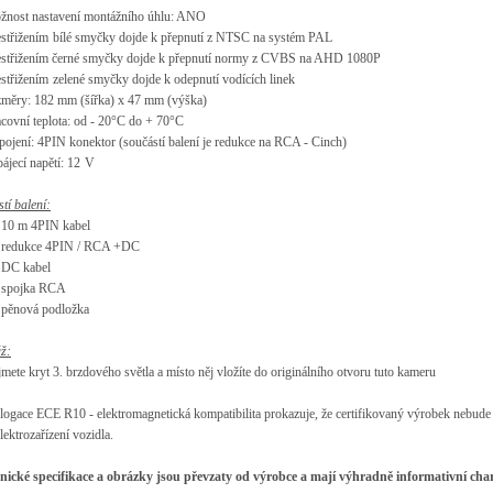
o
žnost nastaven
í montá
žn
ího úhlu
: ANO
estřižen
í
m
b
í
l
é smy
čky dojde k přepnut
í
z NTSC
na systém
PAL
estřižen
í
m čern
é smy
čky dojde k přepnut
í
normy z CVBS na AHD 1080P
estřižen
í
m
zelen
é smy
čky dojde k odepnut
í
vod
í
c
í
ch linek
zm
ěry: 182 mm (š
í
řka) x 47 mm (v
ý
ška)
acovní teplota: od
- 20
°
C do + 70
°
C
ipojení: 4PIN konektor
(sou
č
ástí balení je redukce na RCA - Cinch)
p
ájecí nap
ět
í
:
12
V
st
í
balen
í
:
 10 m 4PIN kabel
 redukce 4PIN / RCA +DC
 DC kabel
 spojka RCA
 pěnov
á
podložka
á
ž:
jmete kryt 3. brzdov
é
ho
sv
ětla a m
ísto n
ěj vlož
íte do originálního otvoru tuto kameru
gace ECE R10 - elektromagnetická kompatibilita prokazuje, že certifikovaný výrobek nebude 
elektrozařízení vozidla.
nické specifikace a obrázky jsou p
řevzaty od v
ýrobce a mají výhradn
ě informativn
í cha