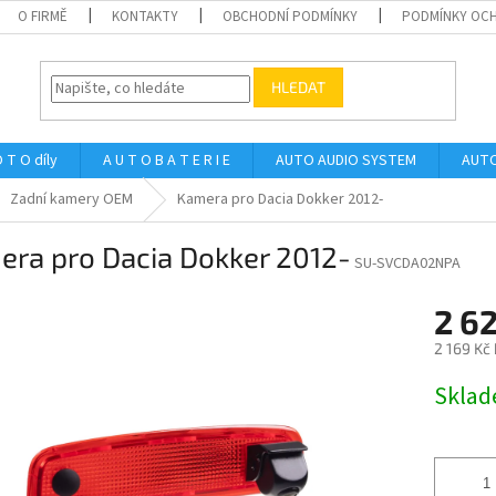
O FIRMĚ
KONTAKTY
OBCHODNÍ PODMÍNKY
PODMÍNKY OCH
HLEDAT
 T O díly
A U T O B A T E R I E
AUTO AUDIO SYSTEM
AUTO
Zadní kamery OEM
Kamera pro Dacia Dokker 2012-
era pro Dacia Dokker 2012-
SU-SVCDA02NPA
2 6
2 169 Kč
Měrná
Skla
cena: