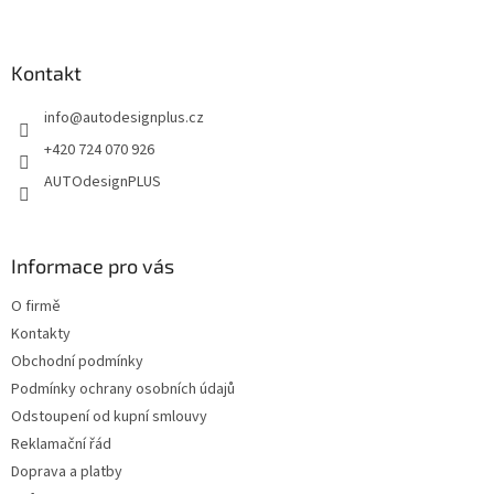
Z
p
i
á
s
p
u
a
Kontakt
t
info
@
autodesignplus.cz
í
+420 724 070 926
AUTOdesignPLUS
Informace pro vás
O firmě
Kontakty
Obchodní podmínky
Podmínky ochrany osobních údajů
Odstoupení od kupní smlouvy
Reklamační řád
Doprava a platby