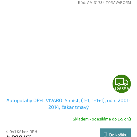
Kód:
AM-31734-T06VIVARO5M
Z
ZDARMA
D
Autopotahy OPEL VIVARO, 5 míst, (1+1, 1+1+1), od r. 2001-
A
2014, žakar tmavý
R
Skladem - odesíláme do 1-5 dnů
4 041 Kč bez DPH
Do košíku