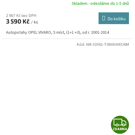
R
Skladem - odesíláme do 1-5 dnů
2 967 Kč bez DPH
Do košíku
3 590 Kč
/ ks
A
Autopotahy OPEL VIVARO, 5 míst, (1+1 +3), od r. 2001-2014
Kód:
AM-33561-T06VIVARO6M
Z
ZDARMA