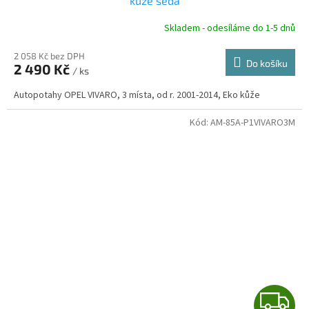
A
kůže šedá
R
Skladem - odesíláme do 1-5 dnů
2 058 Kč bez DPH
Do košíku
2 490 Kč
/ ks
A
Autopotahy OPEL VIVARO, 3 místa, od r. 2001-2014, Eko kůže
Kód:
AM-85A-P1VIVARO3M
Z