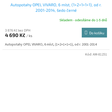
D
Autopotahy OPEL VIVARO, 6 míst, (1+2+1+1+1), od r.
A
2001-2014, šedo černé
R
Skladem - odesíláme do 1-5 dnů
3 876 Kč bez DPH
Do košíku
4 690 Kč
/ ks
A
Autopotahy OPEL VIVARO, 6 míst, (1+2+1+1+1), od r. 2001-2014
Kód:
AM-81251