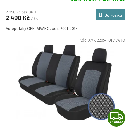
R
Skladem - odesíláme do 1-5 dnů
2 058 Kč bez DPH
Do košíku
2 490 Kč
/ ks
A
Autopotahy OPEL VIVARO, od r. 2001-2014.
Kód:
AM-32205-T01VIVARO
Z
ZDARMA
D