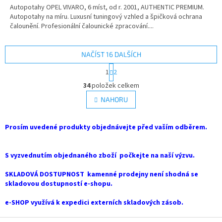
Autopotahy OPEL VIVARO, 6 míst, od r. 2001, AUTHENTIC PREMIUM.
Autopotahy na míru. Luxusní tuningový vzhled a špičková ochrana
čalounění. Profesionální čalounické zpracování....
NAČÍST 16 DALŠÍCH
S
1
2
t
O
r
34
položek celkem
v
á
l
NAHORU
n
á
k
d
o
v
Prosím uvedené produkty objednávejte před vaším odběrem.
a
á
c
n
í
í
S vyzvednutím objednaného zboží počkejte na naší výzvu.
p
r
SKLADOVÁ DOSTUPNOST kamenné prodejny není shodná se
v
skladovou dostupností e-shopu.
k
y
e-SHOP využívá k expedici externích skladových zásob.
v
ý