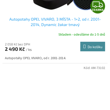
Z
ZDARMA
D
Autopotahy OPEL VIVARO, 3 MÍSTA - 1+2, od r. 2001-
A
2014, Dynamic žakar tmavý
R
Skladem - odesíláme do 1-5 dnů
2 058 Kč bez DPH
Do košíku
2 490 Kč
/ ks
A
Autopotahy OPEL VIVARO, od r. 2001-2014.
Kód:
AM-73102