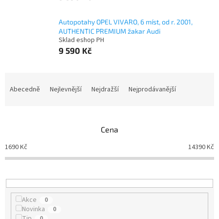
Autopotahy OPEL VIVARO, 6 míst, od r. 2001,
AUTHENTIC PREMIUM žakar Audi
Sklad eshop PH
9 590 Kč
Ř
a
Abecedně
Nejlevnější
Nejdražší
Nejprodávanější
z
e
n
Cena
í
p
1690
Kč
14390
Kč
r
o
d
u
k
Akce
0
t
Novinka
0
ů
Tip
0