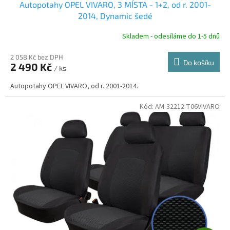
Autopotahy OPEL VIVARO, 3 MÍSTA - 1+2, od r. 2001-
A
2014, Dynamic šedé
R
Skladem - odesíláme do 1-5 dnů
2 058 Kč bez DPH
Do košíku
2 490 Kč
/ ks
A
Autopotahy OPEL VIVARO, od r. 2001-2014.
Kód:
AM-32212-T06VIVARO