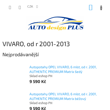
Přejít
NÁKUP
na
CZK
obsah
KOŠÍK
VIVARO, od r 2001-2013
Nejprodávanější
Autopotahy OPEL VIVARO, 6 míst, od r. 2001,
AUTHENTIC PREMIUM Matrix šedý
Sklad eshop PH
9 590 Kč
Autopotahy OPEL VIVARO, 6 míst, od r. 2001,
AUTHENTIC PREMIUM Matrix béžový
Sklad eshop PH
9 590 Kč