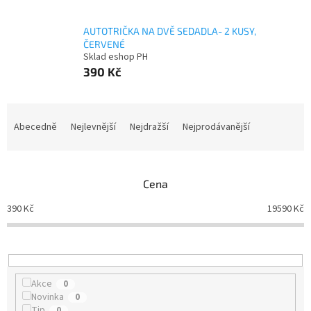
AUTOTRIČKA NA DVĚ SEDADLA- 2 KUSY,
ČERVENÉ
Sklad eshop PH
390 Kč
Ř
a
Abecedně
Nejlevnější
Nejdražší
Nejprodávanější
z
e
n
Cena
í
p
390
Kč
19590
Kč
r
o
d
u
k
Akce
0
t
Novinka
0
ů
Tip
0