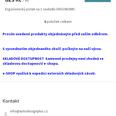
/ ks
Ergonomický potah na 1 sedadlo ERGONOMIC
6
položek celkem
O
v
l
Prosím uvedené produkty objednávejte před vaším odběrem.
á
d
a
S vyzvednutím objednaného zboží počkejte na naší výzvu.
c
í
SKLADOVÁ DOSTUPNOST kamenné prodejny není shodná se
p
skladovou dostupností e-shopu.
r
v
e-SHOP využívá k expedici externích skladových zásob.
k
y
Z
v
á
ý
p
p
a
Kontakt
i
t
s
info
@
autodesignplus.cz
í
u