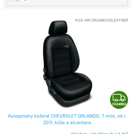
V
Kód:
AM-ORLANDO01LEATHER
ý
p
i
s
p
r
o
d
u
k
t
Z
ů
ZDARMA
D
Autopotahy kožené CHEVROLET ORLANDO, 7 míst, od r.
A
2011, kůže a alcantara