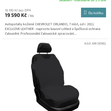
R
Skladem - odesíláme do 1-5 dnů
16 190 Kč bez DPH
Do košíku
19 590 Kč
/ ks
A
Autopotahy kožené CHEVROLET ORLANDO, 7 míst, od r. 2011.
EXCLUZIVE LEATHER - naprosto luxusní vzhled a špičková ochrana
čalounění. Profesionální čalounické zpracování....
Kód:
AM-58961