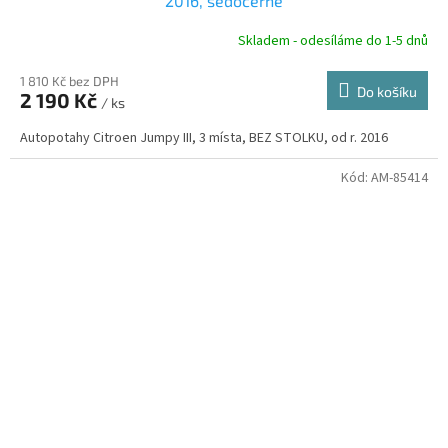
A
2016, šedočerné
R
Skladem - odesíláme do 1-5 dnů
1 810 Kč bez DPH
Do košíku
2 190 Kč
/ ks
A
Autopotahy Citroen Jumpy III, 3 místa, BEZ STOLKU, od r. 2016
Kód:
AM-85414