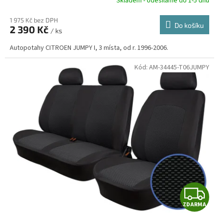
R
Skladem - odesíláme do 1-5 dnů
1 975 Kč bez DPH
Do košíku
2 390 Kč
/ ks
A
Autopotahy CITROEN JUMPY I, 3 místa, od r. 1996-2006.
Kód:
AM-34445-T06JUMPY
Z
ZDARMA
D