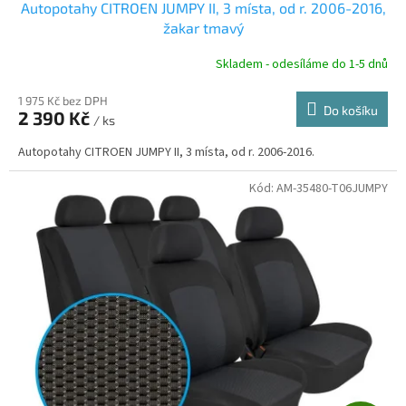
Autopotahy CITROEN JUMPY II, 3 místa, od r. 2006-2016,
A
žakar tmavý
R
Skladem - odesíláme do 1-5 dnů
1 975 Kč bez DPH
Do košíku
2 390 Kč
/ ks
A
Autopotahy CITROEN JUMPY II, 3 místa, od r. 2006-2016.
Kód:
AM-35480-T06JUMPY