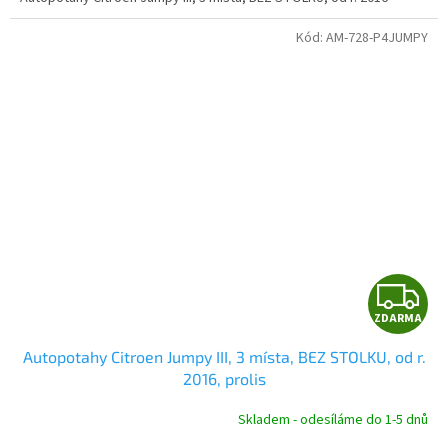
Kód:
AM-728-P4JUMPY
Z
ZDARMA
D
Autopotahy Citroen Jumpy III, 3 místa, BEZ STOLKU, od r.
A
2016, prolis
R
Skladem - odesíláme do 1-5 dnů