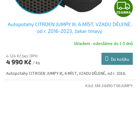
Z
ZDARMA
D
Autopotahy CITROEN JUMPY III, 6 MÍST, VZADU DĚLENÉ,
A
od r. 2016-2023, žakar tmavý
R
Skladem - odesíláme do 1-5 dnů
4 124 Kč bez DPH
Do košíku
4 990 Kč
/ ks
A
Autopotahy CITROEN JUMPY III, 6 MÍST, VZADU DĚLENÉ, od r. 2016.
Kód:
AM-34490-T06JUMPY