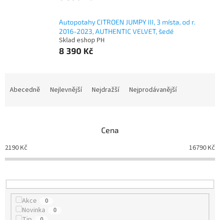
Autopotahy CITROEN JUMPY III, 3 místa, od r.
2016-2023, AUTHENTIC VELVET, šedé
Sklad eshop PH
8 390 Kč
Ř
a
Abecedně
Nejlevnější
Nejdražší
Nejprodávanější
z
e
n
Cena
í
p
2190
Kč
16790
Kč
r
o
d
u
k
Akce
0
t
Novinka
0
ů
Tip
0