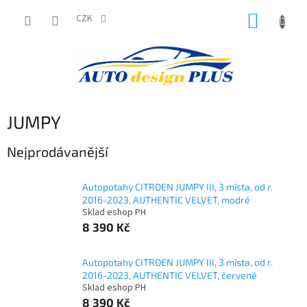
Přejít
NÁKUP
na
CZK
obsah
KOŠÍK
JUMPY
Nejprodávanější
Autopotahy CITROEN JUMPY III, 3 místa, od r.
2016-2023, AUTHENTIC VELVET, modré
Sklad eshop PH
8 390 Kč
Autopotahy CITROEN JUMPY III, 3 místa, od r.
2016-2023, AUTHENTIC VELVET, červené
Sklad eshop PH
8 390 Kč