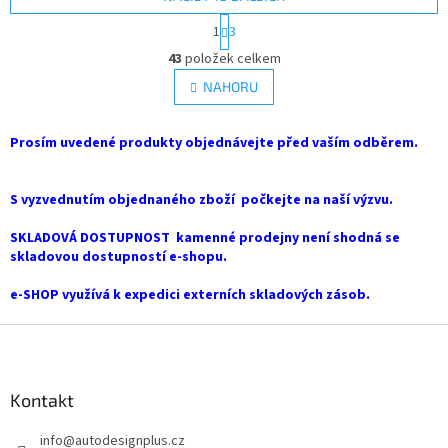
S
1
3
t
O
r
43
položek celkem
v
á
l
NAHORU
n
á
k
d
o
v
Prosím uvedené produkty objednávejte před vaším odběrem.
a
á
c
n
í
í
S vyzvednutím objednaného zboží počkejte na naší výzvu.
p
r
SKLADOVÁ DOSTUPNOST kamenné prodejny není shodná se
v
skladovou dostupností e-shopu.
k
y
e-SHOP využívá k expedici externích skladových zásob.
v
ý
Z
p
i
á
s
p
u
a
Kontakt
t
info
@
autodesignplus.cz
í