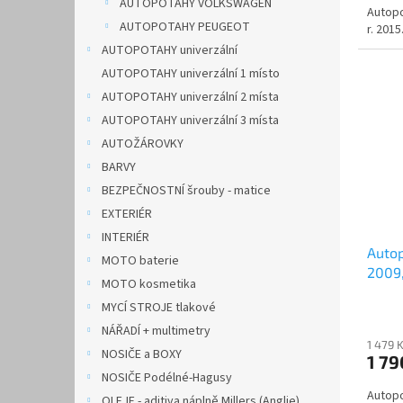
AUTOPOTAHY VOLKSWAGEN
Autopo
AUTOPOTAHY PEUGEOT
r. 2015
AUTOPOTAHY univerzální
AUTOPOTAHY univerzální 1 místo
AUTOPOTAHY univerzální 2 místa
AUTOPOTAHY univerzální 3 místa
AUTOŽÁROVKY
BARVY
BEZPEČNOSTNÍ šrouby - matice
EXTERIÉR
INTERIÉR
Autop
MOTO baterie
2009,
MOTO kosmetika
MYCÍ STROJE tlakové
NÁŘADÍ + multimetry
1 479 
NOSIČE a BOXY
1 79
NOSIČE Podélné-Hagusy
Autopo
OLEJE - aditiva náplně Millers (Anglie)