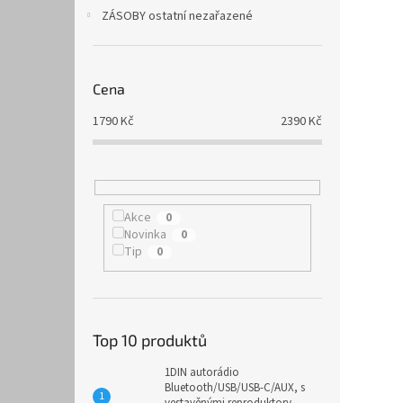
ZÁSOBY ostatní nezařazené
Cena
1790
Kč
2390
Kč
Akce
0
Novinka
0
Tip
0
Top 10 produktů
1DIN autorádio
Bluetooth/USB/USB-C/AUX, s
vestavěnými reproduktory