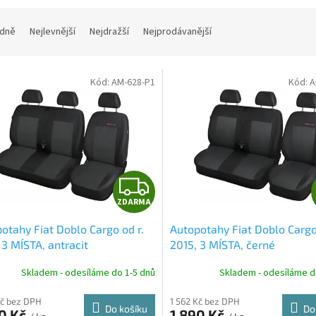
dně
Nejlevnější
Nejdražší
Nejprodávanější
Kód:
AM-628-P1
Kód:
A
Z
ZDARMA
D
otahy Fiat Doblo Cargo od r.
Autopotahy Fiat Doblo Cargo
A
 3 MÍSTA, antracit
2015, 3 MÍSTA, černé
R
Skladem - odesíláme do 1-5 dnů
Skladem - odesíláme d
M
Kč bez DPH
1 562 Kč bez DPH
Do košíku
Do
90 Kč
1 890 Kč