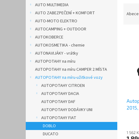
n
AUTO MULTIMEDIA
Ř
e
a
AUTO ZABEZPEČENÍ + KOMFORT
Abece
l
z
AUTO-MOTO ELEKTRO
e
AUTOCAMPING + OUTDOOR
V
n
AUTOKOBERCE
ý
í
AUTOKOSMETIKA - chemie
p
p
AUTONAVIJÁKY - vrátky
i
r
s
o
AUTOPOTAHY na míru
p
d
AUTOPOTAHY na míru CAMPER 2 MÍSTA
r
u
AUTOPOTAHY na míru-užitkové vozy
o
k
AUTOPOTAHY CITROEN
d
t
AUTOPOTAHY DACIA
u
ů
Autop
k
AUTOPOTAHY DAF
2015,
t
AUTOPOTAHY DODÁVKY UNI
ů
AUTOPOTAHY FIAT
DOBLO
1 562 
DUCATO
1 8