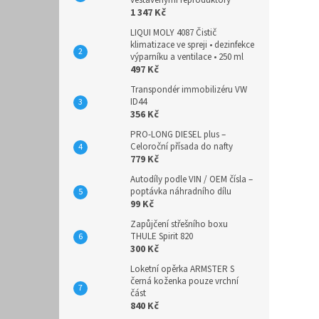
1 347 Kč
LIQUI MOLY 4087 Čistič
klimatizace ve spreji • dezinfekce
výparníku a ventilace • 250 ml
497 Kč
Transpondér immobilizéru VW
ID44
356 Kč
PRO-LONG DIESEL plus –
Celoroční přísada do nafty
779 Kč
Autodíly podle VIN / OEM čísla –
poptávka náhradního dílu
99 Kč
Zapůjčení střešního boxu
THULE Spirit 820
300 Kč
Loketní opěrka ARMSTER S
černá koženka pouze vrchní
část
840 Kč