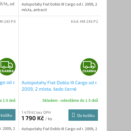
A
A
ÍSTA, od
Autopotahy Fiat Doblo III Cargo od r. 2009, 2
místa, antracit
M-243-P4
Kód:
AM-243-P2
Z
Z
ZDARMA
ZDARMA
D
D
go od r.
Autopotahy Fiat Doblo III Cargo od r.
A
A
2009, 2 místa, šedo černé
R
R
o 1-5 dnů
Skladem - odesíláme do 1-5 dnů
M
M
1 479 Kč bez DPH
 košíku
Do košíku
1 790 Kč
/ ks
A
A
. 2009, 2
Autopotahy Fiat Doblo III Cargo od r. 2009, 2