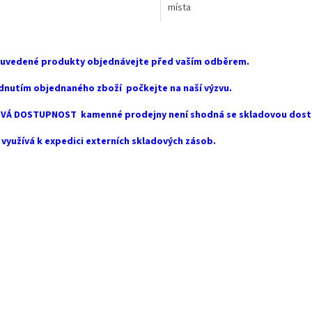
místa
O
v
 uvedené produkty objednávejte před vaším odběrem.
l
á
dnutím objednaného zboží počkejte na naší výzvu.
d
a
VÁ DOSTUPNOST kamenné prodejny není shodná se skladovou dost
c
í
využívá k expedici externích skladových zásob.
p
r
v
k
y
v
ý
p
i
s
u