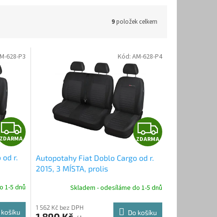
9
položek celkem
M-628-P3
Kód:
AM-628-P4
Z
Z
ZDARMA
ZDARMA
D
D
 od r.
Autopotahy Fiat Doblo Cargo od r.
A
A
2015, 3 MÍSTA, prolis
R
R
o 1-5 dnů
Skladem - odesíláme do 1-5 dnů
M
M
1 562 Kč bez DPH
 košíku
Do košíku
1 890 Kč