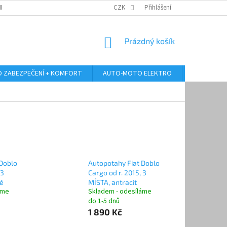
RANY OSOBNÍCH ÚDAJŮ
ODSTOUPENÍ OD KUPNÍ SMLOUVY
CZK
Přihlášení
REKLAMA
NÁKUPNÍ
Prázdný košík
KOŠÍK
 ZABEZPEČENÍ + KOMFORT
AUTO-MOTO ELEKTRO
AUTO MULT
 Doblo
Autopotahy Fiat Doblo
 3
Cargo od r. 2015, 3
é
MÍSTA, antracit
áme
Skladem - odesíláme
do 1-5 dnů
1 890 Kč