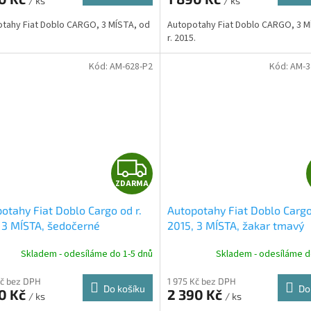
/ ks
/ ks
A
tahy Fiat Doblo CARGO, 3 MÍSTA, od
Autopotahy Fiat Doblo CARGO, 3 M
.
r. 2015.
Kód:
AM-628-P2
Kód:
AM-3
Z
ZDARMA
D
otahy Fiat Doblo Cargo od r.
Autopotahy Fiat Doblo Cargo
A
 3 MÍSTA, šedočerné
2015, 3 MÍSTA, žakar tmavý
R
Skladem - odesíláme do 1-5 dnů
Skladem - odesíláme d
M
Kč bez DPH
1 975 Kč bez DPH
Do košíku
Do
90 Kč
2 390 Kč
/ ks
/ ks