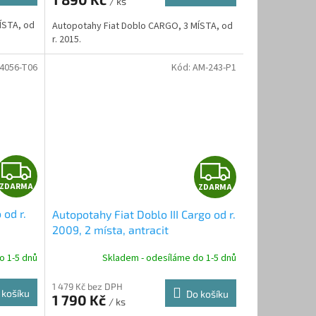
/ ks
A
A
ÍSTA, od
Autopotahy Fiat Doblo CARGO, 3 MÍSTA, od
r. 2015.
4056-T06
Kód:
AM-243-P1
Z
Z
ZDARMA
ZDARMA
D
D
 od r.
Autopotahy Fiat Doblo III Cargo od r.
A
A
2009, 2 místa, antracit
R
R
o 1-5 dnů
Skladem - odesíláme do 1-5 dnů
M
M
1 479 Kč bez DPH
 košíku
Do košíku
1 790 Kč
/ ks