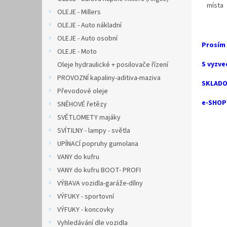
místa
OLEJE - Millers
OLEJE - Auto nákladní
OLEJE - Auto osobní
Prosím
OLEJE - Moto
S vyzve
Oleje hydraulické + posilovače řízení
PROVOZNÍ kapaliny-aditiva-maziva
SKLADO
Převodové oleje
e-SHOP 
SNĚHOVÉ řetězy
SVĚTLOMETY majáky
SVÍTILNY - lampy - světla
UPÍNACÍ popruhy gumolana
VANY do kufru
VANY do kufru BOOT- PROFI
VÝBAVA vozidla-garáže-dílny
VÝFUKY - sportovní
VÝFUKY - koncovky
Vyhledávání dle vozidla