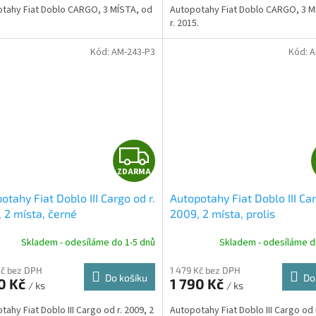
A
tahy Fiat Doblo CARGO, 3 MÍSTA, od
Autopotahy Fiat Doblo CARGO, 3 M
.
r. 2015.
Kód:
AM-243-P3
Kód:
A
Z
ZDARMA
D
otahy Fiat Doblo III Cargo od r.
Autopotahy Fiat Doblo III Car
A
 2 místa, černé
2009, 2 místa, prolis
R
Skladem - odesíláme do 1-5 dnů
Skladem - odesíláme d
M
Kč bez DPH
1 479 Kč bez DPH
Do košíku
Do
0 Kč
1 790 Kč
/ ks
/ ks
A
tahy Fiat Doblo III Cargo od r. 2009, 2
Autopotahy Fiat Doblo III Cargo od r