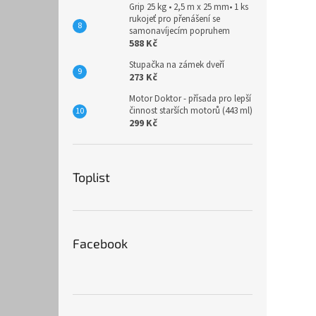
Grip 25 kg • 2,5 m x 25 mm• 1 ks
rukojeť pro přenášení se
samonavíjecím popruhem
588 Kč
Stupačka na zámek dveří
273 Kč
Motor Doktor - přísada pro lepší
činnost starších motorů (443 ml)
299 Kč
Toplist
Facebook