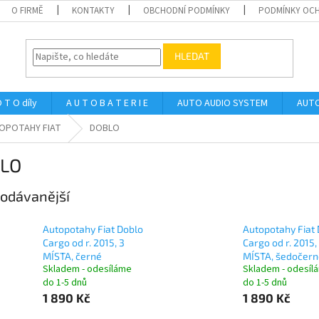
O FIRMĚ
KONTAKTY
OBCHODNÍ PODMÍNKY
PODMÍNKY OCH
HLEDAT
 T O díly
A U T O B A T E R I E
AUTO AUDIO SYSTEM
AUTO
OPOTAHY FIAT
DOBLO
LO
odávanější
Autopotahy Fiat Doblo
Autopotahy Fiat
Cargo od r. 2015, 3
Cargo od r. 2015,
MÍSTA, černé
MÍSTA, šedočern
Skladem - odesíláme
Skladem - odesíl
do 1-5 dnů
do 1-5 dnů
1 890 Kč
1 890 Kč