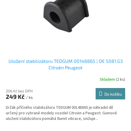
r
u
o
k
d
t
u
ů
k
t
ů
Uložení stabilizátoru TEDGUM 00148865 | OE 5081.G3
Citroën Peugeot
Skladem
(2 ks)
206 Kč bez DPH
Do košíku
249 Kč
/ ks
Držák příčného stabilizátoru TEDGUM 00148865 je náhradní díl
určený pro vybrané modely vozidel Citroën a Peugeot. Gumové
uložení stabilizátoru pomáhá tlumit vibrace, snižuje...