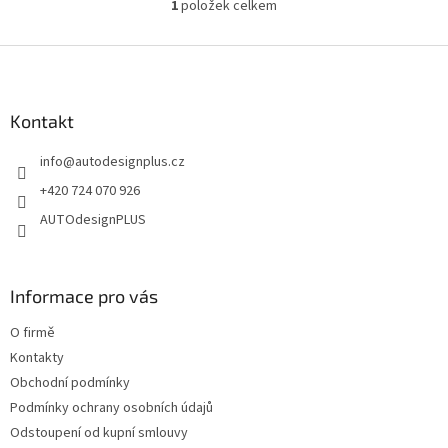
1
položek celkem
O
v
l
Z
á
á
d
p
a
a
Kontakt
c
t
í
info
@
autodesignplus.cz
í
p
r
+420 724 070 926
v
AUTOdesignPLUS
k
y
v
ý
Informace pro vás
p
i
O firmě
s
u
Kontakty
Obchodní podmínky
Podmínky ochrany osobních údajů
Odstoupení od kupní smlouvy