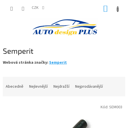
Přejít
NÁKUP
na
CZK
obsah
KOŠÍK
Semperit
Webová stránka značky:
Semperit
Ř
a
Abecedně
Nejlevnější
Nejdražší
Nejprodávanější
z
e
V
n
Kód:
SEM003
ý
í
p
p
i
r