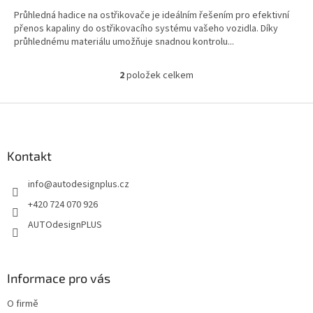
Průhledná hadice na ostřikovače je ideálním řešením pro efektivní
přenos kapaliny do ostřikovacího systému vašeho vozidla. Díky
průhlednému materiálu umožňuje snadnou kontrolu...
2
položek celkem
O
v
l
Z
á
á
d
p
a
a
Kontakt
c
t
í
info
@
autodesignplus.cz
í
p
r
+420 724 070 926
v
AUTOdesignPLUS
k
y
v
ý
Informace pro vás
p
i
O firmě
s