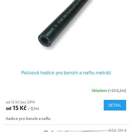
s
o
p
d
r
u
o
k
d
t
u
ů
k
t
ů
Palivová hadice pro benzín a naftu metráž
Skladem
(>10 0,1m)
od 12 Kč bez DPH
DETAIL
15 Kč
od
/ 0,1m
Hadice pro benzín a naftu
Kód:
OH-4