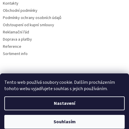
u
Kontakty
Obchodní podmínky
Podmínky ochrany osobních údajů
Odstoupení od kupní smlouvy
Reklamační řád
Doprava a platby
Reference
Sortiment info
Reklamační řád
Tento web používá soubory cookie. Dalším procházením
tohoto webu vyjadřujete souhlas s jejich používáním.
Nastavení
Vytvořil Shoptet
Souhlasím
Copyright 2026
AUTOdesignPLUS
. Všechna práva vyhrazena.