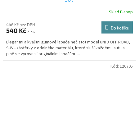
Sklad E-shop
446 Kč bez DPH
Do košíku
540 Kč
/ ks
Elegantní a kvalitní gumové lapače nečistot model UNI 3 OFF ROAD,
SUV - zástěrky z odolného materiálu, které sluší každému autu a
plně se vyrovnají originálním lapačům -...
Kód:
120705