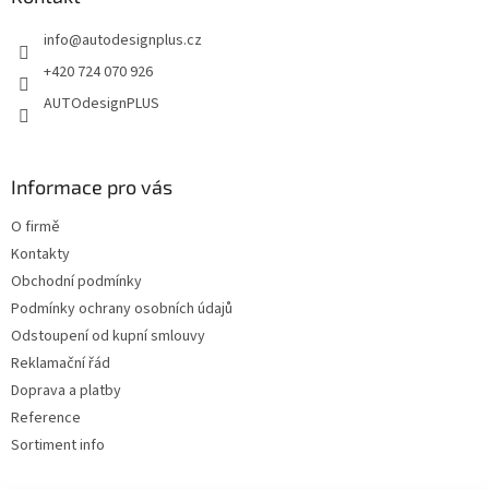
c
t
í
info
@
autodesignplus.cz
í
p
r
+420 724 070 926
v
AUTOdesignPLUS
k
y
v
ý
Informace pro vás
p
i
O firmě
s
u
Kontakty
Obchodní podmínky
Podmínky ochrany osobních údajů
Odstoupení od kupní smlouvy
Reklamační řád
Doprava a platby
Reference
Sortiment info