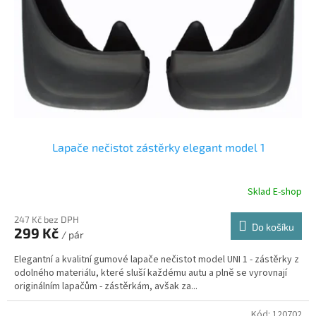
r
u
o
k
d
t
u
ů
k
t
ů
Lapače nečistot zástěrky elegant model 1
Sklad E-shop
247 Kč bez DPH
Do košíku
299 Kč
/ pár
Elegantní a kvalitní gumové lapače nečistot model UNI 1 - zástěrky z
odolného materiálu, které sluší každému autu a plně se vyrovnají
originálním lapačům - zástěrkám, avšak za...
Kód:
120702