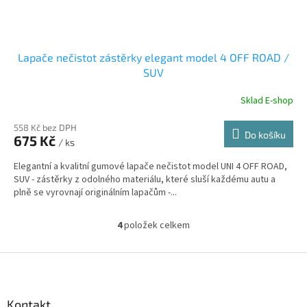
Lapače nečistot zástěrky elegant model 4 OFF ROAD /
SUV
Sklad E-shop
558 Kč bez DPH
Do košíku
675 Kč
/ ks
Elegantní a kvalitní gumové lapače nečistot model UNI 4 OFF ROAD,
SUV - zástěrky z odolného materiálu, které sluší každému autu a
plně se vyrovnají originálním lapačům -...
4
položek celkem
O
v
l
Z
á
á
d
p
a
a
Kontakt