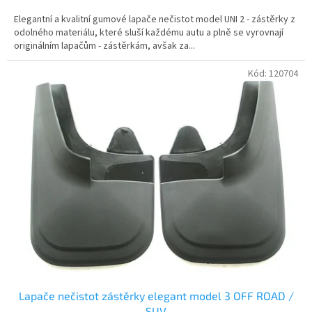
Elegantní a kvalitní gumové lapače nečistot model UNI 2 - zástěrky z
odolného materiálu, které sluší každému autu a plně se vyrovnají
originálním lapačům - zástěrkám, avšak za...
Kód:
120704
Lapače nečistot zástěrky elegant model 3 OFF ROAD /
SUV