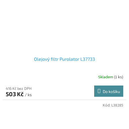
Olejový filtr Purolator L37733
Skladem
(1 ks)
416 Kč bez DPH
Do košíku
503 Kč
/ ks
Kód:
L38285