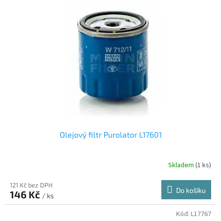
Olejový filtr Purolator L17601
Skladem
(1 ks)
121 Kč bez DPH
Do košíku
146 Kč
/ ks
Kód:
L17767