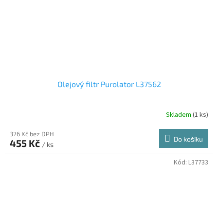
Olejový filtr Purolator L37562
Skladem
(1 ks)
376 Kč bez DPH
Do košíku
455 Kč
/ ks
Kód:
L37733