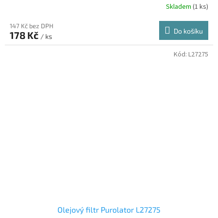
Skladem
(1 ks)
147 Kč bez DPH
Do košíku
178 Kč
/ ks
Kód:
L27275
Olejový filtr Purolator L27275