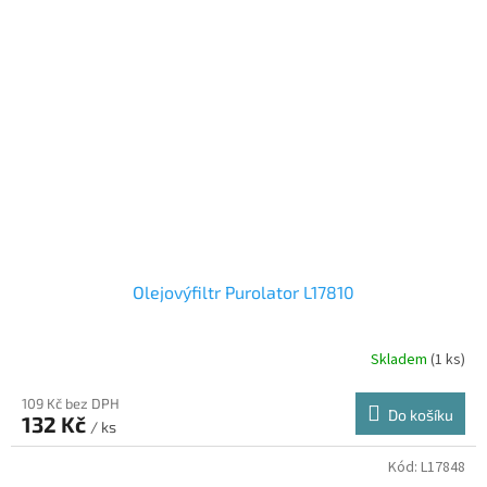
Olejovýfiltr Purolator L17810
Skladem
(1 ks)
109 Kč bez DPH
Do košíku
132 Kč
/ ks
Kód:
L17848