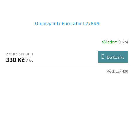
Olejový filtr Purolator L27849
Skladem
(1 ks)
273 Kč bez DPH
Do košíku
330 Kč
/ ks
Kód:
L34480