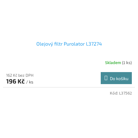
Olejový filtr Purolator L37274
Skladem
(1 ks)
162 Kč bez DPH
Do košíku
196 Kč
/ ks
Kód:
L37562