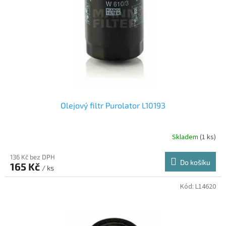
r
u
o
k
d
t
u
ů
k
t
ů
Olejový filtr Purolator L10193
Skladem
(1 ks)
136 Kč bez DPH
Do košíku
165 Kč
/ ks
Kód:
L14620