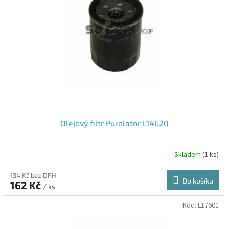
Olejový filtr Purolator L14620
Skladem
(1 ks)
134 Kč bez DPH
Do košíku
162 Kč
/ ks
Kód:
L17601