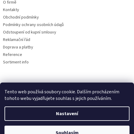
O firmě
Kontakty
Obchodní podmínky
Podmínky ochrany osobních údajů
Odstoupení od kupní smlouvy
Reklamační řád
Doprava a platby
Reference
Sortiment info
Reklamační řád
Tento web používá soubory cookie. Dalším procházením
tohoto webu vyjadřujete souhlas s jejich používáním.
Nastavení
Vytvořil Shoptet
Souhlasím
Copyright 2026
AUTOdesignPLUS
. Všechna práva vyhrazena.