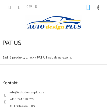
Přejít
NÁKUP
na
CZK
obsah
KOŠÍK
PAT US
Žádné produkty značky
PAT US
nebyly nalezeny...
Z
á
p
a
Kontakt
t
info
@
autodesignplus.cz
í
+420 724 070 926
AUTOdesignPLUS