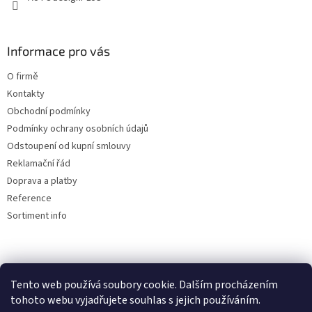
Informace pro vás
O firmě
Kontakty
Obchodní podmínky
Podmínky ochrany osobních údajů
Odstoupení od kupní smlouvy
Reklamační řád
Doprava a platby
Reference
Sortiment info
Reklamační řád
Tento web používá soubory cookie. Dalším procházením
🏖️ DOVOLENÁ 6.8.2026 —
tohoto webu vyjadřujete souhlas s jejich používáním.