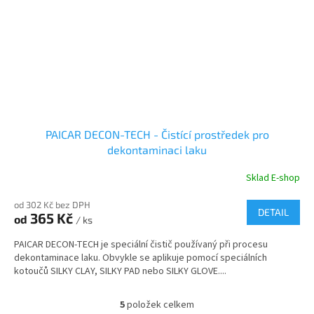
PAICAR DECON-TECH - Čistící prostředek pro
dekontaminaci laku
Sklad E-shop
od 302 Kč bez DPH
DETAIL
365 Kč
od
/ ks
PAICAR DECON-TECH je speciální čistič používaný při procesu
dekontaminace laku. Obvykle se aplikuje pomocí speciálních
kotoučů SILKY CLAY, SILKY PAD nebo SILKY GLOVE....
5
položek celkem
O