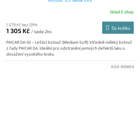
Sklad E-shop
1 079 Kč bez DPH
Do košíku
1 305 Kč
/ sada 2ks
PAICAR DA-03 – Lešticí kotouč (Medium-Soft) Středně měkký kotouč
z řady PAICAR DA. Ideální pro odstranění jemných defektů laku a
dosažení vysokého lesku.
Kód:
800654