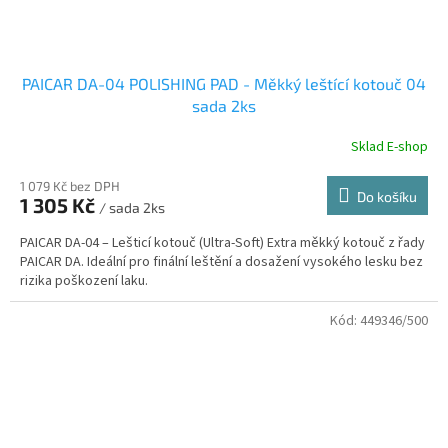
PAICAR DA-04 POLISHING PAD - Měkký leštící kotouč 04
sada 2ks
Sklad E-shop
1 079 Kč bez DPH
Do košíku
1 305 Kč
/ sada 2ks
PAICAR DA-04 – Lešticí kotouč (Ultra-Soft) Extra měkký kotouč z řady
PAICAR DA. Ideální pro finální leštění a dosažení vysokého lesku bez
rizika poškození laku.
Kód:
449346/500