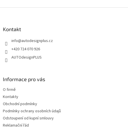
v
l
Z
á
á
d
p
a
a
Kontakt
c
t
í
info
@
autodesignplus.cz
í
p
r
+420 724 070 926
v
AUTOdesignPLUS
k
y
v
ý
Informace pro vás
p
i
O firmě
s
u
Kontakty
Obchodní podmínky
Podmínky ochrany osobních údajů
Odstoupení od kupní smlouvy
Reklamační řád