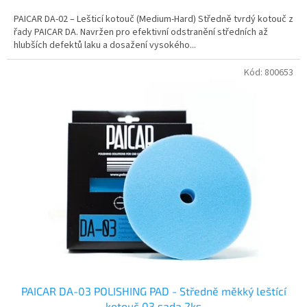
PAICAR DA-02 – Lešticí kotouč (Medium-Hard) Středně tvrdý kotouč z
řady PAICAR DA. Navržen pro efektivní odstranění středních až
hlubších defektů laku a dosažení vysokého...
Kód:
800653
PAICAR DA-03 POLISHING PAD - Středně měkký leštící
kotouč 03 sada 2ks