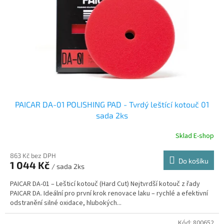
r
u
o
k
d
t
u
ů
k
t
ů
PAICAR DA-01 POLISHING PAD - Tvrdý leštící kotouč 01
sada 2ks
Sklad E-shop
863 Kč bez DPH
Do košíku
1 044 Kč
/ sada 2ks
PAICAR DA-01 – Lešticí kotouč (Hard Cut) Nejtvrdší kotouč z řady
PAICAR DA. Ideální pro první krok renovace laku – rychlé a efektivní
odstranění silné oxidace, hlubokých...
Kód:
800652