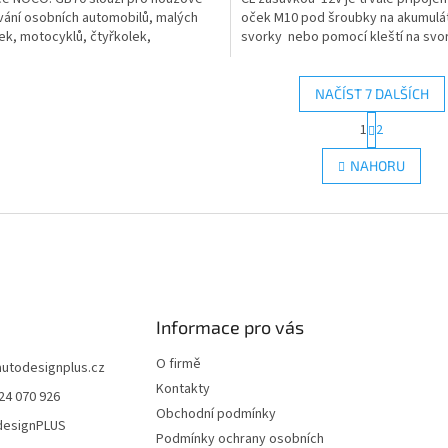
vání osobních automobilů, malých
oček M10 pod šroubky na akumulá
k, motocyklů, čtyřkolek,
svorky nebo pomocí kleští na svor
k atd. reálným...
NAČÍST 7 DALŠÍCH
S
1
2
O
t
r
v
NAHORU
á
l
n
á
k
d
o
a
v
c
á
í
n
p
í
r
Informace pro vás
v
k
O firmě
y
autodesignplus.cz
v
Kontakty
24 070 926
ý
Obchodní podmínky
p
esignPLUS
Podmínky ochrany osobních
i