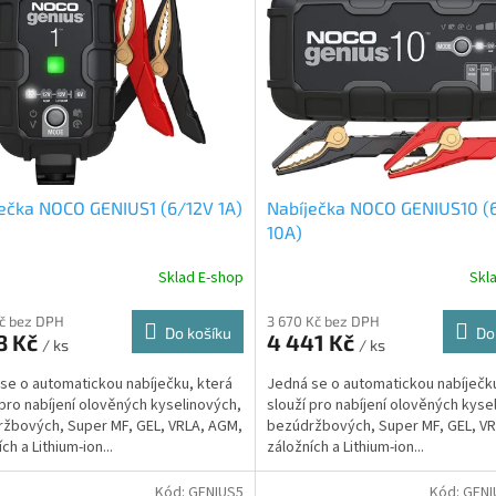
ečka NOCO GENIUS1 (6/12V 1A)
Nabíječka NOCO GENIUS10 (
10A)
Sklad E-shop
Skl
Kč bez DPH
3 670 Kč bez DPH
Do košíku
Do
8 Kč
4 441 Kč
/ ks
/ ks
se o automatickou nabíječku, která
Jedná se o automatickou nabíječku
 pro nabíjení olověných kyselinových,
slouží pro nabíjení olověných kyse
žbových, Super MF, GEL, VRLA, AGM,
bezúdržbových, Super MF, GEL, V
ch a Lithium-ion...
záložních a Lithium-ion...
Kód:
GENIUS5
Kód:
GEN