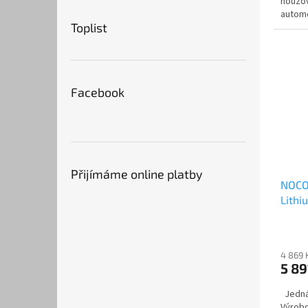
nouzov
automo
Toplist
sekač
Facebook
Přijímáme online platby
NOCO 
Lithi
500A
4 869 
5 89
Jedná 
Výrobc