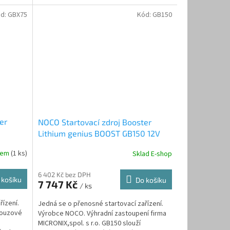
lodí, motocyklů,...
d:
GBX75
Kód:
GB150
er
NOCO Startovací zdroj Booster
Lithium genius BOOST GB150 12V
1000A
dem
(1 ks)
Sklad E-shop
6 402 Kč bez DPH
 košíku
Do košíku
7 747 Kč
/ ks
řízení.
Jedná se o přenosné startovací zařízení.
nouzové
Výrobce NOCO. Výhradní zastoupení firma
MICRONIX,spol. s r.o. GB150 slouží