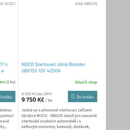
d:
GC017
Kód:
GBX155
17 s
NOCO Startovací zdroj Booster
 a
GBX155 12V 4250A
dem
(1 ks)
Sklad E-shop
8 058 Kč bez DPH
 košíku
Do košíku
9 750 Kč
/ ks
odolnou
Jedná se o přenosné startovací zařízení.
n pomocí
Výrobce NOCO. GBX155 slouží pro nouzové
orové
startování osobních automobilů i s
ky...
naftovým motorem, kamionů, dodávek,