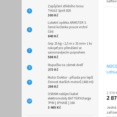
nafto
lodí,...
Zapůjčení střešního boxu
THULE Spirit 820
300 Kč
Loketní opěrka ARMSTER S
černá koženka pouze vrchní
část
840 Kč
Grip 25 kg • 2,5 m x 25 mm• 1 ks
rukojeť pro přenášení se
samonavíjecím popruhem
588 Kč
Stupačka na zámek dveří
NOCO 
273 Kč
Lith
300A
Motor Doktor - přísada pro lepší
činnost starších motorů (443 ml)
299 Kč
2 378 
OSRAM nabíjecí kabel
2 8
elektromobily BATTERYcharge
7PIN | 1PHASE | 16A
3 465 Kč
Jedná 
zaříze