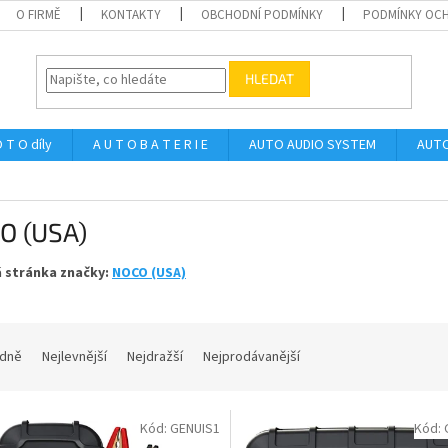
O FIRMĚ
KONTAKTY
OBCHODNÍ PODMÍNKY
PODMÍNKY OCH
HLEDAT
 T O díly
A U T O B A T E R I E
AUTO AUDIO SYSTEM
AUTO
O (USA)
 stránka značky:
NOCO (USA)
dně
Nejlevnější
Nejdražší
Nejprodávanější
Kód:
GENUIS1
Kód: