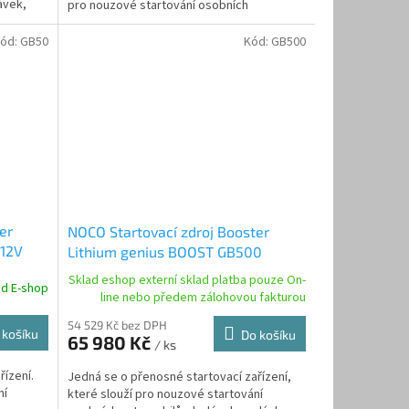
ávek,
pro nouzové startování osobních
automobilů, dodávek, malých...
ód:
GB50
Kód:
GB500
er
NOCO Startovací zdroj Booster
 12V
Lithium genius BOOST GB500
2400A/12V a 1200A/24V
Sklad eshop externí sklad platba pouze On-
ad E-shop
line nebo předem zálohovou fakturou
54 529 Kč bez DPH
 košíku
Do košíku
65 980 Kč
/ ks
řízení.
Jedná se o přenosné startovací zařízení,
ní
které slouží pro nouzové startování