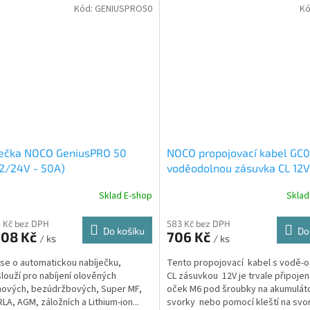
Kód:
GENIUSPRO50
Kó
ječka NOCO GeniusPRO 50
NOCO propojovací kabel GC0
2/24V - 50A)
voděodolnou zásuvka CL 12V
svorkami s očky M6
Sklad E-shop
Skla
 Kč bez DPH
583 Kč bez DPH
Do košíku
Do
408 Kč
706 Kč
/ ks
/ ks
se o automatickou nabíječku,
Tento propojovací kabel s vodě-
slouží pro nabíjení olověných
CL zásuvkou 12V je trvale připoje
nových, bezúdržbových, Super MF,
oček M6 pod šroubky na akumulát
RLA, AGM, záložních a Lithium-ion...
svorky nebo pomocí kleští na svor