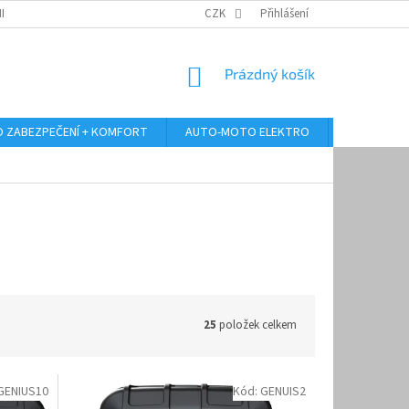
RANY OSOBNÍCH ÚDAJŮ
ODSTOUPENÍ OD KUPNÍ SMLOUVY
CZK
Přihlášení
REKLAMA
NÁKUPNÍ
Prázdný košík
KOŠÍK
 ZABEZPEČENÍ + KOMFORT
AUTO-MOTO ELEKTRO
AUTO MULT
25
položek celkem
GENIUS10
Kód:
GENUIS2