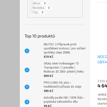
Akce
0
Novinka
0
Tip
0
Top 10 produktů
MILITEC-1 Přípravek proti
opotřebení motoru / pro snížení
spotřeby oleje 250ML
NOCO 
870 Kč
GBX4
Ofuky oken Volkswagen T5
Transporter / Caravelle /
Multivan 2D 2003- přední | Heko
858 Kč
3 835 
PRO-LONG OIL plus –
4 6
multifunkční přísada do oleje
985 Kč
Jedná 
Autodíly podle VIN / OEM čísla –
Výrobc
poptávka náhradního dílu
starto
99 Kč