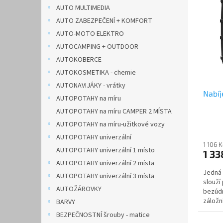
n
p
p
AUTO MULTIMEDIA
e
i
r
AUTO ZABEZPEČENÍ + KOMFORT
l
s
o
AUTO-MOTO ELEKTRO
p
d
AUTOCAMPING + OUTDOOR
r
u
AUTOKOBERCE
o
k
d
AUTOKOSMETIKA - chemie
t
u
ů
AUTONAVIJÁKY - vrátky
Nabíj
k
AUTOPOTAHY na míru
t
AUTOPOTAHY na míru CAMPER 2 MÍSTA
ů
AUTOPOTAHY na míru-užitkové vozy
AUTOPOTAHY univerzální
1 106 
AUTOPOTAHY univerzální 1 místo
1 33
AUTOPOTAHY univerzální 2 místa
Jedná 
AUTOPOTAHY univerzální 3 místa
slouží
AUTOŽÁROVKY
bezúdr
záložní
BARVY
BEZPEČNOSTNÍ šrouby - matice