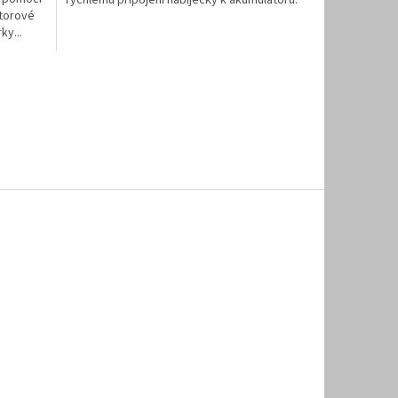
torové
ky...