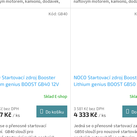
vým motorem, kamionů, dodávek,
naftovým motorem, kamionů, dod
lodí,...
Kód:
GB40
K
Startovací zdroj Booster
NOCO Startovací zdroj Boost
ium genius BOOST GB40 12V
Lithium genius BOOST GB50
400A
Sklad E-shop
Skl
Kč bez DPH
3 581 Kč bez DPH
Do košíku
Do
77 Kč
4 333 Kč
/ ks
/ ks
se o přenosné startovací
Jedná se o přenosné startovací za
ní. GB40 slouží pro
GB50 slouží pro nouzové startová