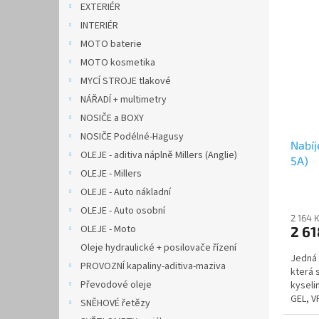
EXTERIÉR
INTERIÉR
MOTO baterie
MOTO kosmetika
MYCÍ STROJE tlakové
NÁŘADÍ + multimetry
NOSIČE a BOXY
NOSIČE Podélné-Hagusy
Nabí
OLEJE - aditiva náplně Millers (Anglie)
5A)
OLEJE - Millers
OLEJE - Auto nákladní
OLEJE - Auto osobní
2 164 
OLEJE - Moto
2 61
Oleje hydraulické + posilovače řízení
Jedná 
PROVOZNÍ kapaliny-aditiva-maziva
která 
Převodové oleje
kyseli
GEL, V
SNĚHOVÉ řetězy
akumul