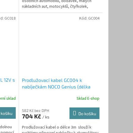
osobních automobilů, dodávek, malých
nákladních aut, motocyklů, čtyřkolek,
sekaček atd. reálným...
d:
GC018
Kód:
GC004
L 12V s
Prodlužovací kabel GC004 k
nabíječkám NOCO Genius (délka
3m)
rní sklad
Sklad E-shop
582 Kč bez DPH
 košíku
Do košíku
704 Kč
/ ks
odolnou
Prodlužovací kabel o délce 3m slouží k
n pomocí
rychlému připojení nabíječky k akumulátoru.