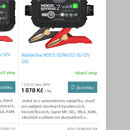
6/12V
Nabíječka NOCO GENIUS2 (6/12V
2A)
ad E-shop
Sklad E-shop
1 552 Kč bez DPH
 košíku
Do košíku
1 878 Kč
/ ks
, která
Jedná se o automatickou nabíječku, slouží
linových,
pro nabíjení olověných kyselinových,
RLA, AGM,
bezúdržbových, Super MF, GEL, VRLA, AGM,
záložních a Lithium-ion akumulátorů o...
IUSPRO25
Kód:
GENIUSP2X4