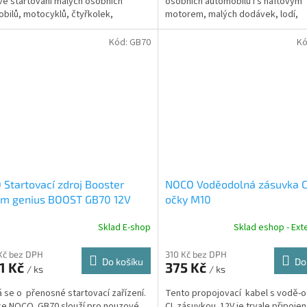
é startování malých osobních
osobních automobilů i s naftovým
bilů, motocyklů, čtyřkolek,
motorem, malých dodávek, lodí,
ek atd. reálným proudem až 300A.
motocyklů,...
Kód:
GB70
Kó
Startovací zdroj Booster
NOCO Voděodolná zásuvka C
um genius BOOST GB70 12V
očky M10
Sklad E-shop
Sklad eshop - Exte
Kč bez DPH
310 Kč bez DPH
Do košíku
Do
1 Kč
375 Kč
/ ks
/ ks
se o přenosné startovací zařízení.
Tento propojovací kabel s vodě-
e NOCO. GB70 slouží pro nouzové
CL zásuvkou 12V je trvale připoje