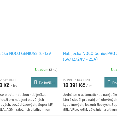
ječka NOCO GENIUS5 (6/12V
Nabíječka NOCO GeniusPRO 
(6V/12/24V - 25A)
Skladem
(2 ks)
Skl
Kč bez DPH
15 199 Kč bez DPH
Do košíku
Do
8 Kč
18 391 Kč
/ ks
/ ks
se o automatickou nabíječku,
Jedná se o automatickou nabíječk
slouží pro nabíjení olověných
která slouží pro nabíjení olověnýc
nových, bezúdržbových, Super MF,
kyselinových, bezúdržbových, Sup
RLA, AGM, záložních a Lithium-ion
GEL, VRLA, AGM, záložních a Lithium-
átorů o kapacitě do...