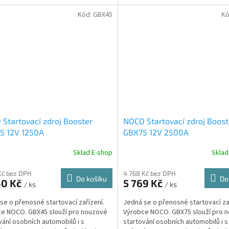
Kód:
GBX45
Kó
Startovací zdroj Booster
NOCO Startovací zdroj Boost
5 12V 1250A
GBX75 12V 2500A
Sklad E-shop
Skla
Kč bez DPH
4 768 Kč bez DPH
Do košíku
Do
40 Kč
5 769 Kč
/ ks
/ ks
se o přenosné startovací zařízení.
Jedná se o přenosné startovací za
e NOCO. GBX45 slouží pro nouzové
Výrobce NOCO. GBX75 slouží pro 
vání osobních automobilů i s
startování osobních automobilů i s