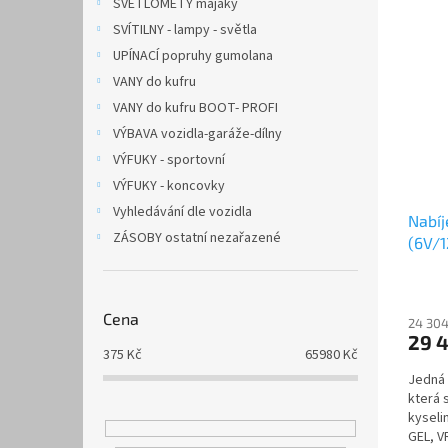
SVĚTLOMETY majáky
SVÍTILNY - lampy - světla
UPÍNACÍ popruhy gumolana
VANY do kufru
VANY do kufru BOOT- PROFI
VÝBAVA vozidla-garáže-dílny
VÝFUKY - sportovní
VÝFUKY - koncovky
Vyhledávání dle vozidla
Nabí
ZÁSOBY ostatní nezařazené
(6V/1
Cena
24 304
29 
375
Kč
65980
Kč
Jedná 
která 
kyseli
GEL, V