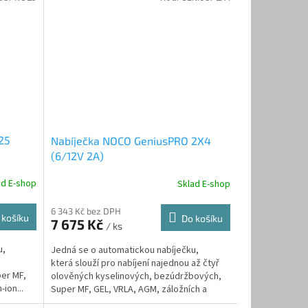
25
Nabíječka NOCO GeniusPRO 2X4
(6/12V 2A)
ad E-shop
Sklad E-shop
6 343 Kč bez DPH
 košíku
Do košíku
7 675 Kč
/ ks
u,
Jedná se o automatickou nabíječku,
h
která slouží pro nabíjení najednou až čtyř
er MF,
olověných kyselinových, bezúdržbových,
ion...
Super MF, GEL, VRLA, AGM, záložních a
Lithium-ion...