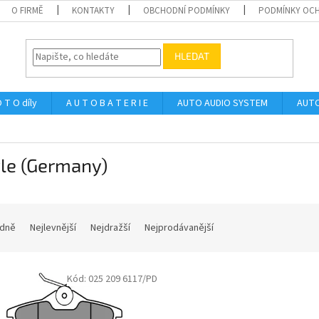
O FIRMĚ
KONTAKTY
OBCHODNÍ PODMÍNKY
PODMÍNKY OCH
HLEDAT
 T O díly
A U T O B A T E R I E
AUTO AUDIO SYSTEM
AUTO
le (Germany)
dně
Nejlevnější
Nejdražší
Nejprodávanější
Kód:
025 209 6117/PD