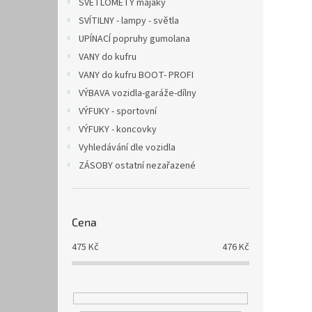
SVĚTLOMETY majáky
SVÍTILNY - lampy - světla
UPÍNACÍ popruhy gumolana
VANY do kufru
VANY do kufru BOOT- PROFI
VÝBAVA vozidla-garáže-dílny
VÝFUKY - sportovní
VÝFUKY - koncovky
Vyhledávání dle vozidla
ZÁSOBY ostatní nezařazené
Cena
475
Kč
476
Kč