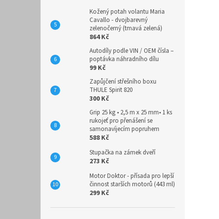
Kožený potah volantu Maria
Cavallo - dvojbarevný
zelenočerný (tmavá zelená)
864 Kč
Autodíly podle VIN / OEM čísla –
poptávka náhradního dílu
99 Kč
Zapůjčení střešního boxu
THULE Spirit 820
300 Kč
Grip 25 kg • 2,5 m x 25 mm• 1 ks
rukojeť pro přenášení se
samonavíjecím popruhem
588 Kč
Stupačka na zámek dveří
273 Kč
Motor Doktor - přísada pro lepší
činnost starších motorů (443 ml)
299 Kč