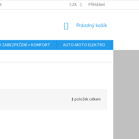
RANY OSOBNÍCH ÚDAJŮ
ODSTOUPENÍ OD KUPNÍ SMLOUVY
CZK
Přihlášení
REKLAMA
NÁKUPNÍ
Prázdný košík
KOŠÍK
 ZABEZPEČENÍ + KOMFORT
AUTO-MOTO ELEKTRO
AUTO MULT
1
položek celkem