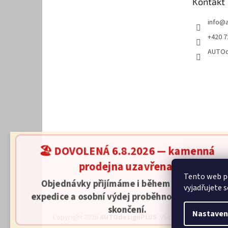
Kontakt
í
info
@
+420 7
AUTOd
🏖️ DOVOLENÁ 6.8.2026 — kamenná
prodejna uzavřena.
Tento web p
Objednávky přijímáme i během dovolené,
vyjadřujete s
expedice a osobní výdej proběhnou až po jejím
skončení.
Nastaven
Copyright 2026
AUTOdesignPLUS
. Všechna práva vyhraz