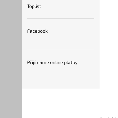
Toplist
Facebook
Přijímáme online platby
Z
á
p
a
t