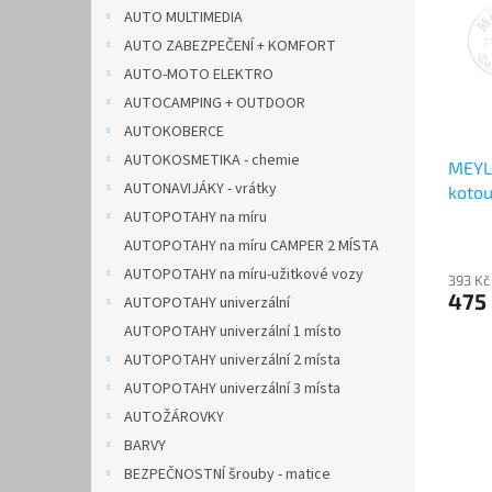
i
r
n
AUTO MULTIMEDIA
s
o
e
AUTO ZABEZPEČENÍ + KOMFORT
p
d
l
r
u
AUTO-MOTO ELEKTRO
o
k
AUTOCAMPING + OUTDOOR
d
t
AUTOKOBERCE
u
ů
AUTOKOSMETIKA - chemie
MEYLE
k
AUTONAVIJÁKY - vrátky
koto
t
6117
ů
AUTOPOTAHY na míru
AUTOPOTAHY na míru CAMPER 2 MÍSTA
AUTOPOTAHY na míru-užitkové vozy
393 Kč
475
AUTOPOTAHY univerzální
AUTOPOTAHY univerzální 1 místo
AUTOPOTAHY univerzální 2 místa
AUTOPOTAHY univerzální 3 místa
AUTOŽÁROVKY
BARVY
BEZPEČNOSTNÍ šrouby - matice