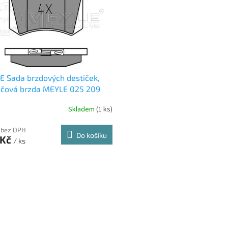
 Sada brzdových destiček,
učová brzda MEYLE 025 209
Skladem
(1 ks)
 bez DPH
Do košíku
 Kč
/ ks
O
v
l
á
d
a
c