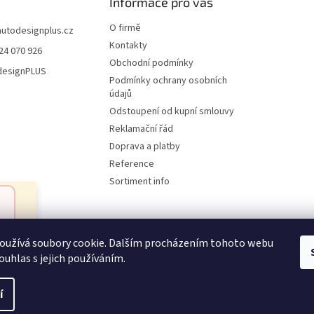
Informace pro vás
O firmě
autodesignplus.cz
Kontakty
24 070 926
Obchodní podmínky
esignPLUS
Podmínky ochrany osobních
údajů
Odstoupení od kupní smlouvy
Reklamační řád
Doprava a platby
Reference
Sortiment info
oužívá soubory cookie. Dalším procházením tohoto webu
Reklamační řád
ouhlas s jejich používáním.
í
ena.