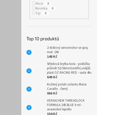
Akce
0
Novinka
0
Tip
0
Top 10 produktů
2-drátový servomotor se spoj.
mat. 24V
148 Kč
Středová krytka kola - poklička
průměr 52/56mm(vnitřní,vnější)
plast OZ RACING RED - sada 4ks
649 Kč
Kožený potah volantu Maria
Cavallo - černý
866 Kč
VERSACHEM THREADLOCK
FORMULA 245 BLUE 6 ml -
anaerobní lepidlo
154 Kč