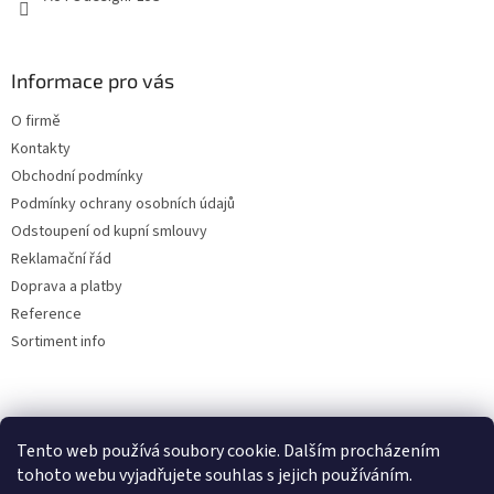
Informace pro vás
O firmě
Kontakty
Obchodní podmínky
Podmínky ochrany osobních údajů
Odstoupení od kupní smlouvy
Reklamační řád
Doprava a platby
Reference
Sortiment info
Reklamační řád
Tento web používá soubory cookie. Dalším procházením
🏖️ DOVOLENÁ 6.8.2026 —
tohoto webu vyjadřujete souhlas s jejich používáním.