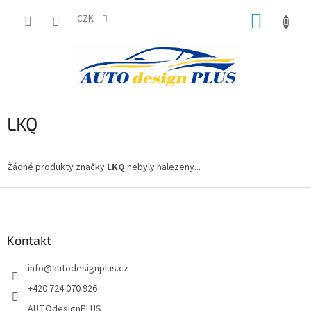
Přejít
NÁKUP
na
CZK
obsah
KOŠÍK
LKQ
Žádné produkty značky
LKQ
nebyly nalezeny...
Z
á
p
a
Kontakt
t
info
@
autodesignplus.cz
í
+420 724 070 926
AUTOdesignPLUS