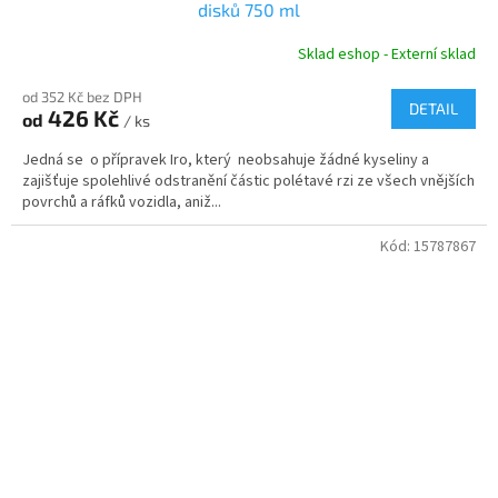
disků 750 ml
Sklad eshop - Externí sklad
od 352 Kč bez DPH
DETAIL
426 Kč
od
/ ks
Jedná se o přípravek Iro, který neobsahuje žádné kyseliny a
zajišťuje spolehlivé odstranění částic polétavé rzi ze všech vnějších
povrchů a ráfků vozidla, aniž...
Kód:
15787867