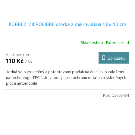
KORREK MICROFIBRE utěrka z mikrovlákna 40x 40 cm
Sklad eshop - Externí sklad
91 Kč bez DPH
Do košíku
110 Kč
/ ks
Jedná se o jedinečný a patentovaný povlak na čelní sklo založený
na technologii TFC™. Je vhodný i pro ochranu ostatních skleněných
ploch automobilu
Kód:
15767434