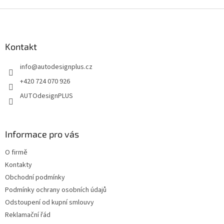
d
o
v
Z
a
á
c
á
n
í
p
í
p
a
Kontakt
r
t
v
info
@
autodesignplus.cz
í
k
y
+420 724 070 926
v
AUTOdesignPLUS
ý
p
i
s
Informace pro vás
u
O firmě
Kontakty
Obchodní podmínky
Podmínky ochrany osobních údajů
Odstoupení od kupní smlouvy
Reklamační řád