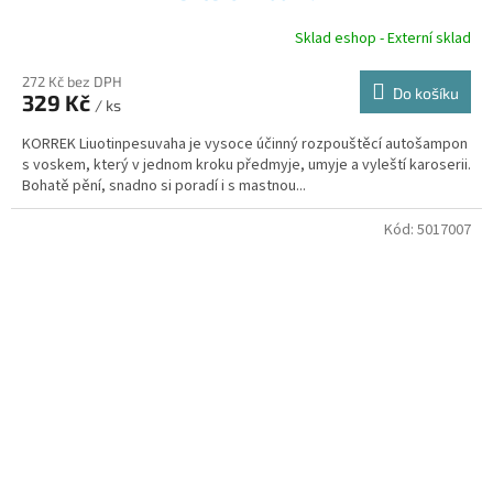
Sklad eshop - Externí sklad
272 Kč bez DPH
Do košíku
329 Kč
/ ks
KORREK Liuotinpesuvaha je vysoce účinný rozpouštěcí autošampon
s voskem, který v jednom kroku předmyje, umyje a vyleští karoserii.
Bohatě pění, snadno si poradí i s mastnou...
Kód:
5017007