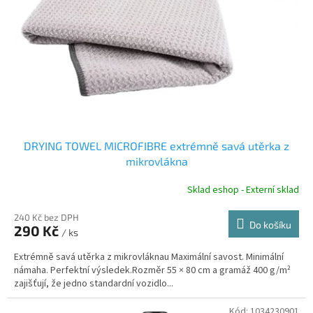
r
u
o
k
d
t
u
ů
k
t
ů
DRYING TOWEL MICROFIBRE extrémně savá utěrka z
mikrovlákna
Sklad eshop - Externí sklad
240 Kč bez DPH
Do košíku
290 Kč
/ ks
Extrémně savá utěrka z mikrovláknau Maximální savost. Minimální
námaha. Perfektní výsledek.Rozměr 55 × 80 cm a gramáž 400 g/m²
zajišťují, že jedno standardní vozidlo...
Kód:
1034230901