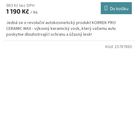
983 Kč bez DPH
Do košíku
1 190 Kč
/ ks
Jedná se o revoluční autokosmetický produkt KORREK PRO
CERAMIC WAX - výkonný keramický vosk, který vašemu autu
poskytne dlouhotrvající ochranu a úžasný lesk!
Kód:
15787863