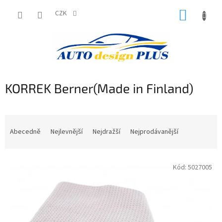
Přejít
NÁKUP
na
CZK
obsah
KOŠÍK
KORREK Berner(Made in Finland)
Ř
a
Abecedně
Nejlevnější
Nejdražší
Nejprodávanější
z
e
V
n
Kód:
5027005
ý
í
p
p
i
r
s
o
p
d