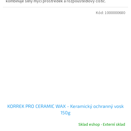
kombinuje silný mycí prostředek a rozpouštědlový čistič.
Kód:
1000000680
KORREK PRO CERAMIC WAX - Keramický ochranný vosk
150g
Sklad eshop - Externí sklad