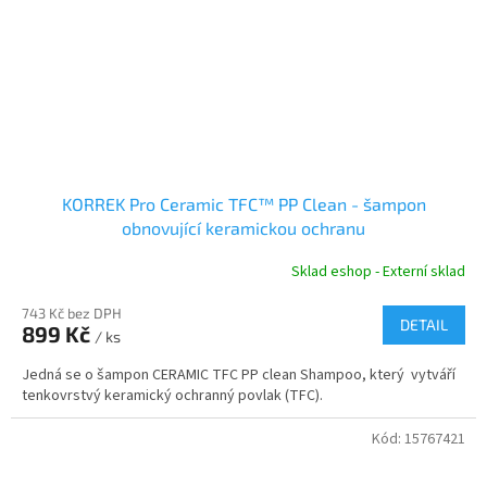
KORREK Pro Ceramic TFC™ PP Clean - šampon
obnovující keramickou ochranu
Sklad eshop - Externí sklad
743 Kč bez DPH
DETAIL
899 Kč
/ ks
Jedná se o šampon CERAMIC TFC PP clean Shampoo, který vytváří
tenkovrstvý keramický ochranný povlak (TFC).
Kód:
15767421