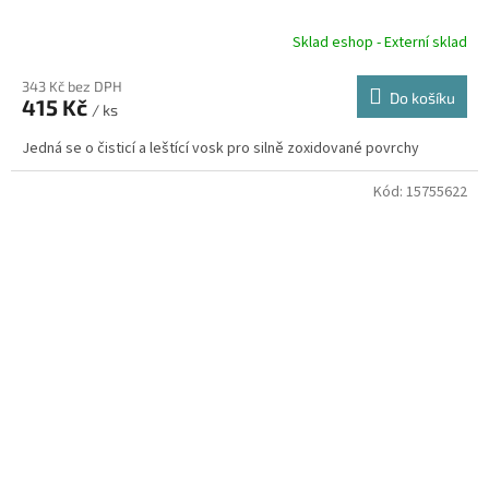
Sklad eshop - Externí sklad
343 Kč bez DPH
Do košíku
415 Kč
/ ks
Jedná se o čisticí a leštící vosk pro silně zoxidované povrchy
Kód:
15755622