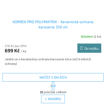
KORREK PRO POLYMATRIX - Keramická ochrana
karoserie 350 ml
Skladem
(1 ks)
578 Kč bez DPH
Do košíku
699 Kč
/ ks
Jedná se o keramickou ochranu karoserie (více než 6 měsíců
ochrany)
NAČÍST 5 DALŠÍCH
S
1
2
t
O
r
23
položek celkem
v
á
l
NAHORU
n
á
k