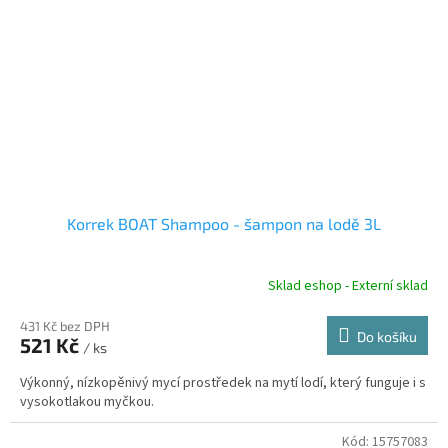
Korrek BOAT Shampoo - šampon na lodě 3L
Sklad eshop - Externí sklad
431 Kč bez DPH
Do košíku
521 Kč
/ ks
Výkonný, nízkopěnivý mycí prostředek na mytí lodí, který funguje i s
vysokotlakou myčkou.
Kód:
15757083