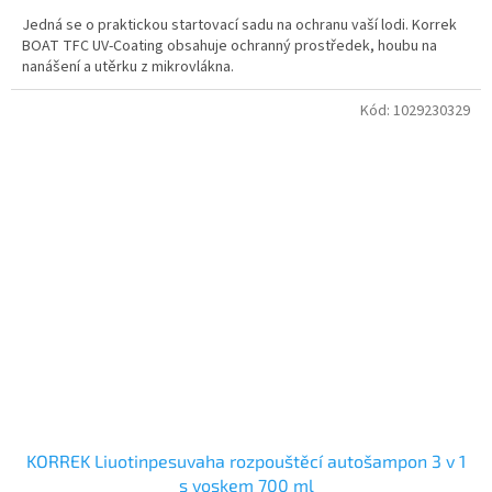
Jedná se o praktickou startovací sadu na ochranu vaší lodi. Korrek
BOAT TFC UV-Coating obsahuje ochranný prostředek, houbu na
nanášení a utěrku z mikrovlákna.
Kód:
1029230329
KORREK Liuotinpesuvaha rozpouštěcí autošampon 3 v 1
s voskem 700 ml