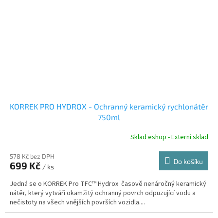
KORREK PRO HYDROX - Ochranný keramický rychlonátěr
750ml
Sklad eshop - Externí sklad
578 Kč bez DPH
Do košíku
699 Kč
/ ks
Jedná se o KORREK Pro TFC™ Hydrox časově nenáročný keramický
nátěr, který vytváří okamžitý ochranný povrch odpuzující vodu a
nečistoty na všech vnějších površích vozidla....