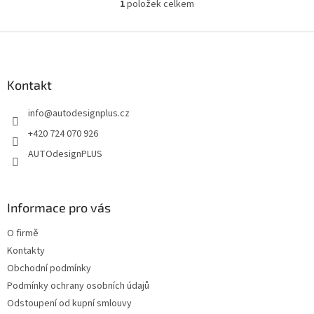
1
položek celkem
O
v
l
Z
á
á
d
p
a
a
Kontakt
c
t
í
info
@
autodesignplus.cz
í
p
r
+420 724 070 926
v
AUTOdesignPLUS
k
y
v
ý
Informace pro vás
p
i
O firmě
s
u
Kontakty
Obchodní podmínky
Podmínky ochrany osobních údajů
Odstoupení od kupní smlouvy