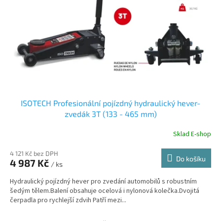
r
u
o
k
d
t
u
ů
k
t
ů
ISOTECH Profesionální pojízdný hydraulický hever-
zvedák 3T (133 - 465 mm)
Sklad E-shop
4 121 Kč bez DPH
Do košíku
4 987 Kč
/ ks
Hydraulický pojízdný hever pro zvedání automobilů s robustním
šedým tělem.Balení obsahuje ocelová i nylonová kolečka.Dvojitá
čerpadla pro rychlejší zdvih Patří mezi...