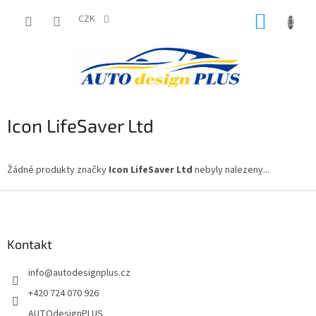
Přejít
NÁKUP
na
CZK
obsah
KOŠÍK
Icon LifeSaver Ltd
Žádné produkty značky
Icon LifeSaver Ltd
nebyly nalezeny...
Z
á
p
a
Kontakt
t
info
@
autodesignplus.cz
í
+420 724 070 926
AUTOdesignPLUS