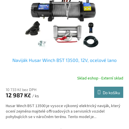
r
u
o
k
d
t
u
ů
k
t
ů
Naviják Husar Winch BST 13500, 12V, ocelové lano
Sklad eshop - Externí sklad
10 733 Kč bez DPH
Do košíku
12 987 Kč
/ ks
Husar Winch BST 13500 je vysoce výkonný elektrický naviják, který
ocení zejména majitelé offroadových a servisních vozidel
pohybujících se v náročném terénu. Tento model je...