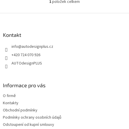
1
položek celkem
O
v
l
Z
á
á
d
p
a
a
Kontakt
c
t
í
info
@
autodesignplus.cz
í
p
r
+420 724 070 926
v
AUTOdesignPLUS
k
y
v
ý
Informace pro vás
p
i
O firmě
s
u
Kontakty
Obchodní podmínky
Podmínky ochrany osobních údajů
Odstoupení od kupní smlouvy