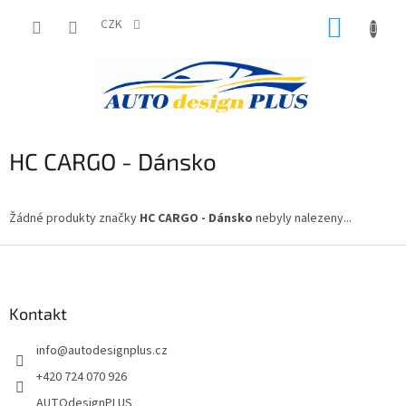
Přejít
NÁKUP
na
CZK
obsah
KOŠÍK
HC CARGO - Dánsko
Žádné produkty značky
HC CARGO - Dánsko
nebyly nalezeny...
Z
á
p
a
Kontakt
t
info
@
autodesignplus.cz
í
+420 724 070 926
AUTOdesignPLUS