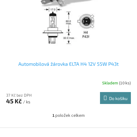
r
u
o
k
d
t
u
ů
k
t
ů
Automobilová žárovka ELTA H4 12V 55W P43t
Skladem
(10 ks)
37 Kč bez DPH
Do košíku
45 Kč
/ ks
1
položek celkem
O
v
l
Z
á