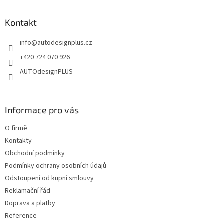
á
d
p
a
a
Kontakt
c
t
í
info
@
autodesignplus.cz
í
p
r
+420 724 070 926
v
AUTOdesignPLUS
k
y
v
ý
Informace pro vás
p
i
O firmě
s
u
Kontakty
Obchodní podmínky
Podmínky ochrany osobních údajů
Odstoupení od kupní smlouvy
Reklamační řád
Doprava a platby
Reference