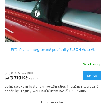
r
u
o
k
d
t
u
ů
k
t
ů
Příčníky na integrované podélníky ELSON Auto AL
Sklad E-shop
od 3 074 Kč bez DPH
DETAIL
3 719 Kč
od
/ sada
Jedná se o velmi kvalitní a univerzální střešní nosič.na integrované
podélníky - hagusy. ⇒ APLIKAČNÍ listina nosičů ELSON Auto
1
položek celkem
O