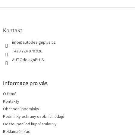
v
l
Z
á
á
d
p
a
a
Kontakt
c
t
í
info
@
autodesignplus.cz
í
p
r
+420 724 070 926
v
AUTOdesignPLUS
k
y
v
ý
Informace pro vás
p
i
O firmě
s
u
Kontakty
Obchodní podmínky
Podmínky ochrany osobních údajů
Odstoupení od kupní smlouvy
Reklamační řád