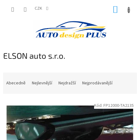
Přejít
NÁKUP
na
CZK
obsah
KOŠÍK
ELSON auto s.r.o.
Ř
a
Abecedně
Nejlevnější
Nejdražší
Nejprodávanější
z
e
V
n
Kód:
FP12000-TA2135
ý
í
p
p
i
r
s
o
p
d