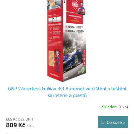
GNP Waterless & Wax 3v1 Automotive čištění a leštění
karoserie a plastů
Skladem
(1 ks)
669 Kč bez DPH
Do košíku
809 Kč
/ ks