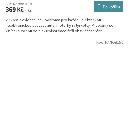
305 Kč bez DPH
Do košíku
369 Kč
/ ks
Vlhkost a oxidace jsou pohroma pro každou elektrickou
i elektronickou součást auta, motorky i čtyřkolky. Problémy se
vzlínající vodou do elektroinstalace řeší obzvlášť terénní...
Kód:
NANOB150