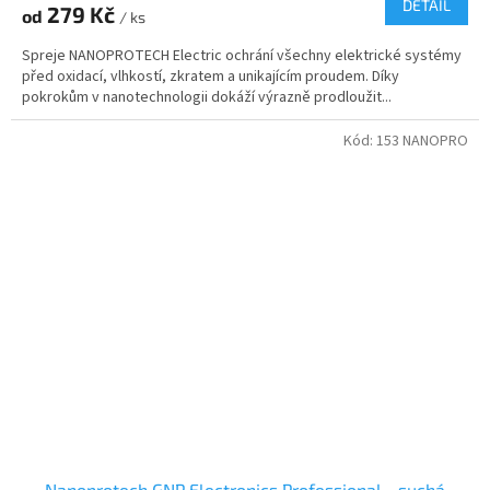
DETAIL
279 Kč
od
/ ks
Spreje NANOPROTECH Electric ochrání všechny elektrické systémy
před oxidací, vlhkostí, zkratem a unikajícím proudem. Díky
pokrokům v nanotechnologii dokáží výrazně prodloužit...
Kód:
153 NANOPRO
Nanoprotech GNP Electronics Professional - suchá