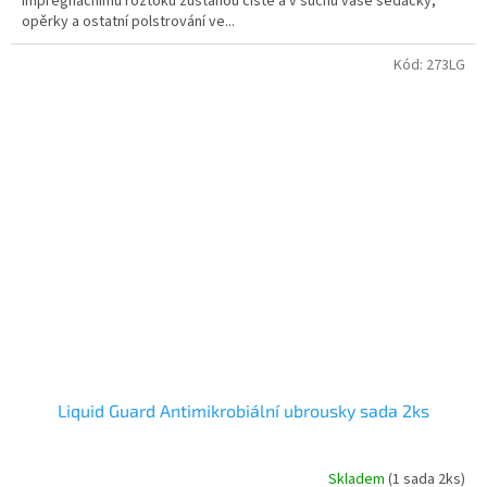
impregnačnímu roztoku zůstanou čisté a v suchu vaše sedačky,
opěrky a ostatní polstrování ve...
Kód:
273LG
Liquid Guard Antimikrobiální ubrousky sada 2ks
Skladem
(1 sada 2ks)