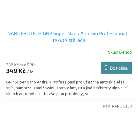
NANOPROTECH GNP Super Nano Antirain Professional -
tekuté stěrače
Sklad E-shop
288 Kč bez DPH
Do košíku
349 Kč
/ ks
GNP Super Nano Antirain Professional pro všechna autosklaDéšť,
sníh, námraza, zamlžování, zbytky hmyzu a jiné nečistoty ulpívající
sklech automobilu – to vše jsou problémy, se...
Kód:
NANOG150