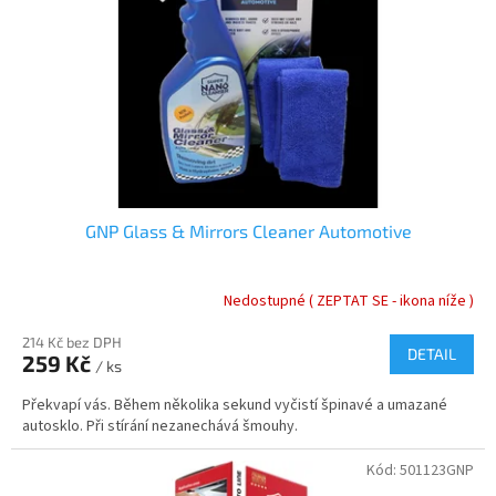
r
u
o
k
d
t
u
ů
k
t
ů
GNP Glass & Mirrors Cleaner Automotive
Nedostupné ( ZEPTAT SE - ikona níže )
214 Kč bez DPH
DETAIL
259 Kč
/ ks
Překvapí vás. Během několika sekund vyčistí špinavé a umazané
autosklo. Při stírání nezanechává šmouhy.
Kód:
501123GNP