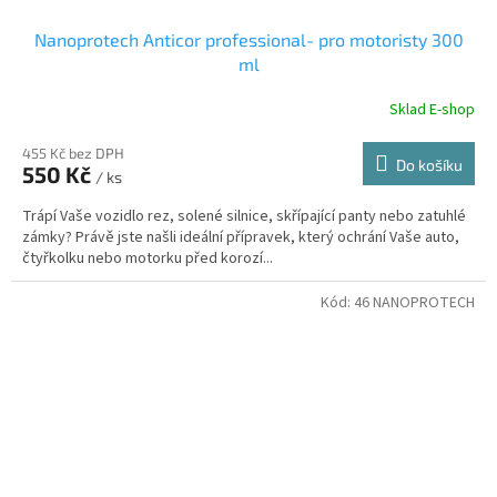
Nanoprotech Anticor professional- pro motoristy 300
ml
Sklad E-shop
455 Kč bez DPH
Do košíku
550 Kč
/ ks
Trápí Vaše vozidlo rez, solené silnice, skřípající panty nebo zatuhlé
zámky? Právě jste našli ideální přípravek, který ochrání Vaše auto,
čtyřkolku nebo motorku před korozí...
Kód:
46 NANOPROTECH