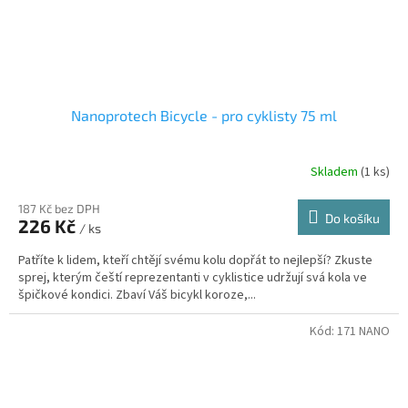
Nanoprotech Bicycle - pro cyklisty 75 ml
Skladem
(1 ks)
187 Kč bez DPH
Do košíku
226 Kč
/ ks
Patříte k lidem, kteří chtějí svému kolu dopřát to nejlepší? Zkuste
sprej, kterým čeští reprezentanti v cyklistice udržují svá kola ve
špičkové kondici. Zbaví Váš bicykl koroze,...
Kód:
171 NANO