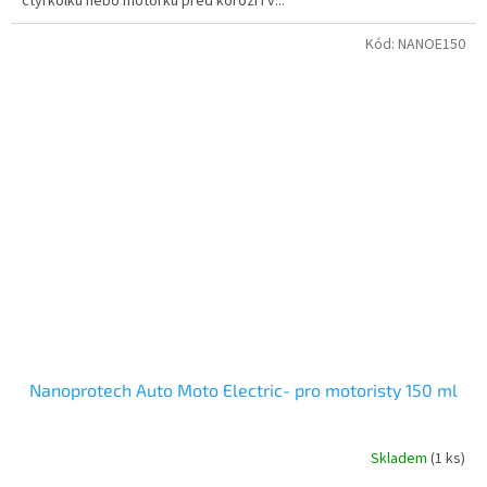
čtyřkolku nebo motorku před korozí i v...
Kód:
NANOE150
Nanoprotech Auto Moto Electric- pro motoristy 150 ml
Skladem
(1 ks)