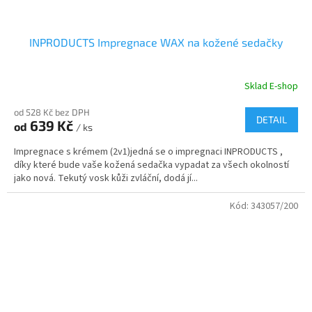
INPRODUCTS Impregnace WAX na kožené sedačky
Sklad E-shop
od 528 Kč bez DPH
DETAIL
639 Kč
od
/ ks
Impregnace s krémem (2v1)jedná se o impregnaci INPRODUCTS ,
díky které bude vaše kožená sedačka vypadat za všech okolností
jako nová. Tekutý vosk kůži zvláční, dodá jí...
Kód:
343057/200