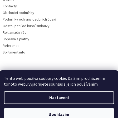
Kontakty
Obchodní podmínky
Podmínky ochrany osobních údajů
Odstoupení od kupní smlouvy
Reklamační řád
Doprava a platby
Reference
Sortiment info
Reklamační řád
Tento web používá soubory cookie. Dalším procházením
🏖️ DOVOLENÁ 6.8.2026 —
tohoto webu vyjadřujete souhlas s jejich používáním.
kamenná prodejna uzavřena.
Nastavení
Objednávky přijímáme i během
Vytvořil Shoptet
dovolené, expedice a osobní výdej
proběhnou až po jejím skončení.
Souhlasím
Copyright 2026
AUTOdesignPLUS
. Všechna práva vyhrazena.