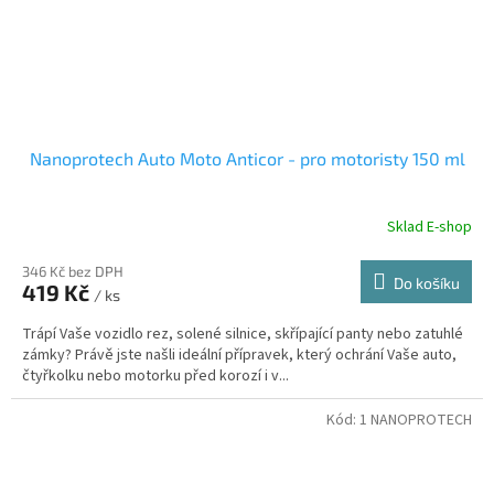
Nanoprotech Auto Moto Anticor - pro motoristy 150 ml
Sklad E-shop
346 Kč bez DPH
Do košíku
419 Kč
/ ks
Trápí Vaše vozidlo rez, solené silnice, skřípající panty nebo zatuhlé
zámky? Právě jste našli ideální přípravek, který ochrání Vaše auto,
čtyřkolku nebo motorku před korozí i v...
Kód:
1 NANOPROTECH