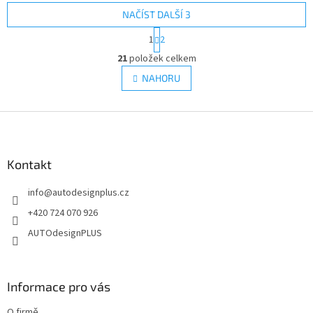
NAČÍST DALŠÍ 3
S
1
2
t
O
r
21
položek celkem
v
á
l
NAHORU
n
á
k
d
o
v
Z
a
á
c
á
n
í
p
í
p
a
Kontakt
r
t
v
info
@
autodesignplus.cz
í
k
y
+420 724 070 926
v
AUTOdesignPLUS
ý
p
i
s
Informace pro vás
u
O firmě