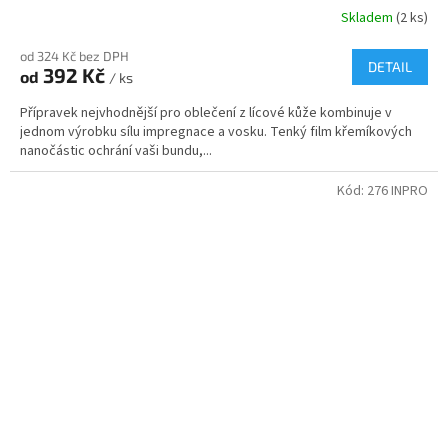
Skladem
(2 ks)
od 324 Kč bez DPH
DETAIL
392 Kč
od
/ ks
Přípravek nejvhodnější pro oblečení z lícové kůže kombinuje v
jednom výrobku sílu impregnace a vosku. Tenký film křemíkových
nanočástic ochrání vaši bundu,...
Kód:
276 INPRO