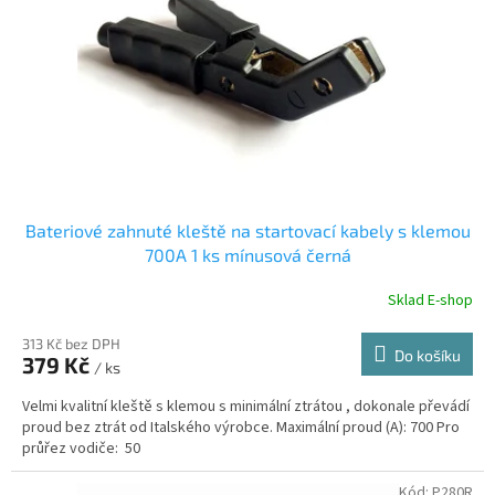
r
u
o
k
d
t
u
ů
k
t
ů
Bateriové zahnuté kleště na startovací kabely s klemou
700A 1 ks mínusová černá
Sklad E-shop
313 Kč bez DPH
Do košíku
379 Kč
/ ks
Velmi kvalitní kleště s klemou s minimální ztrátou , dokonale převádí
proud bez ztrát od Italského výrobce. Maximální proud (A): 700 Pro
průřez vodiče: 50
Kód:
P280R