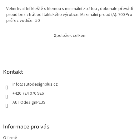
Velmi kvalitní kleště s klemou s minimální ztrátou , dokonale převádí
proud bez ztrát od Itaklského výrobce. Maximální proud (A): 700 Pro
průřez vodiče: 50
2
položek celkem
O
v
l
Z
á
á
d
p
a
a
Kontakt
c
t
í
info
@
autodesignplus.cz
í
p
r
+420 724 070 926
v
AUTOdesignPLUS
k
y
v
ý
Informace pro vás
p
i
O firmě
s