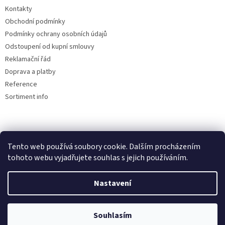
u
Kontakty
Obchodní podmínky
Podmínky ochrany osobních údajů
Odstoupení od kupní smlouvy
Reklamační řád
Doprava a platby
Reference
Sortiment info
Reklamační řád
Tento web používá soubory cookie. Dalším procházením
tohoto webu vyjadřujete souhlas s jejich používáním.
Nastavení
Vytvořil Shoptet
Souhlasím
Copyright 2026
AUTOdesignPLUS
. Všechna práva vyhrazena.