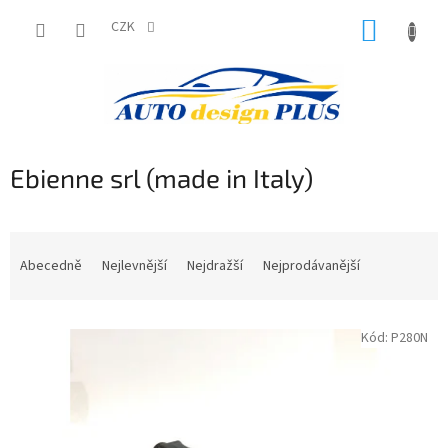
Přejít
NÁKUP
na
CZK
obsah
KOŠÍK
Ebienne srl (made in Italy)
Ř
a
Abecedně
Nejlevnější
Nejdražší
Nejprodávanější
z
e
V
n
Kód:
P280N
ý
í
p
p
i
r
s
o
p
d