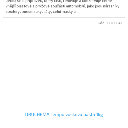
Jedná se o přípravek, který čistí, renovuje a konzervuje černé
vnější plastové a pryžové součásti automobilů, jako jsou nárazníky,
spoilery, pneumatiky, lišty, čelní masky a...
Kód:
13100041
DRUCHEMA Tempo vosková pasta 1kg