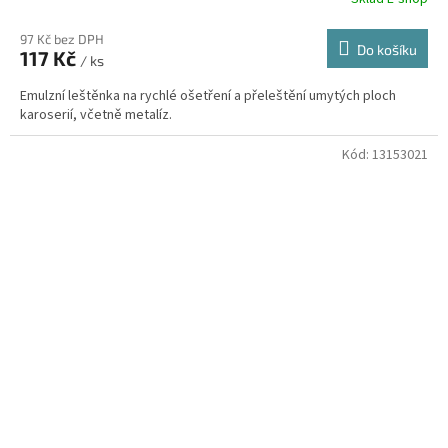
97 Kč bez DPH
Do košíku
117 Kč
/ ks
Emulzní leštěnka na rychlé ošetření a přeleštění umytých ploch
karoserií, včetně metalíz.
Kód:
13153021