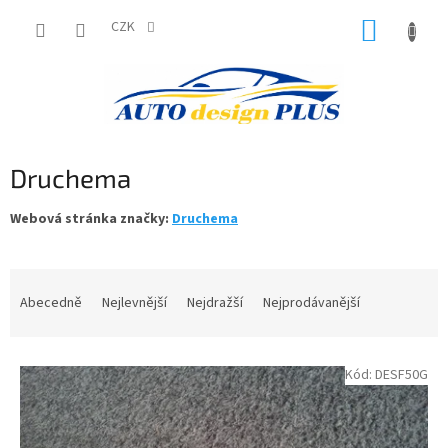
Přejít
NÁKUP
na
CZK
obsah
KOŠÍK
Druchema
Webová stránka značky:
Druchema
Ř
a
Abecedně
Nejlevnější
Nejdražší
Nejprodávanější
z
e
V
n
Kód:
DESF50G
ý
í
p
p
i
r