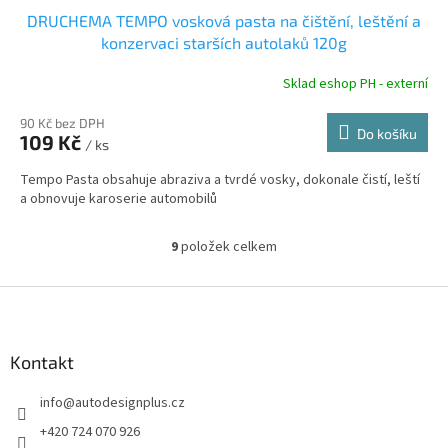
DRUCHEMA TEMPO vosková pasta na čištění, leštění a
konzervaci starších autolaků 120g
Sklad eshop PH - externí
90 Kč bez DPH
Do košíku
109 Kč
/ ks
Tempo Pasta obsahuje abraziva a tvrdé vosky, dokonale čistí, leští
a obnovuje karoserie automobilů
9
položek celkem
O
v
l
Z
á
á
d
p
a
a
Kontakt
c
t
í
info
@
autodesignplus.cz
í
p
r
+420 724 070 926
v