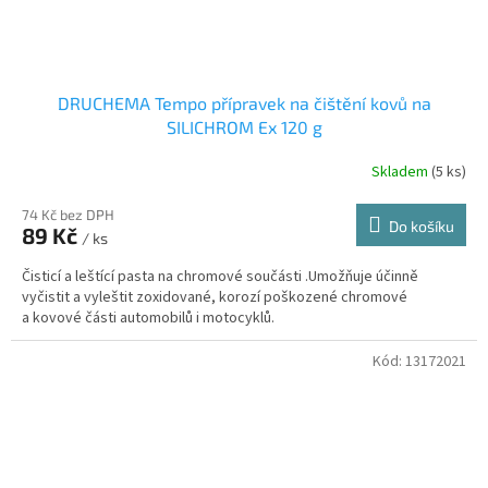
DRUCHEMA Tempo přípravek na čištění kovů na
SILICHROM Ex 120 g
Skladem
(5 ks)
74 Kč bez DPH
Do košíku
89 Kč
/ ks
Čisticí a leštící pasta na chromové součásti .Umožňuje účinně
vyčistit a vyleštit zoxidované, korozí poškozené chromové
a kovové části automobilů i motocyklů.
Kód:
13172021