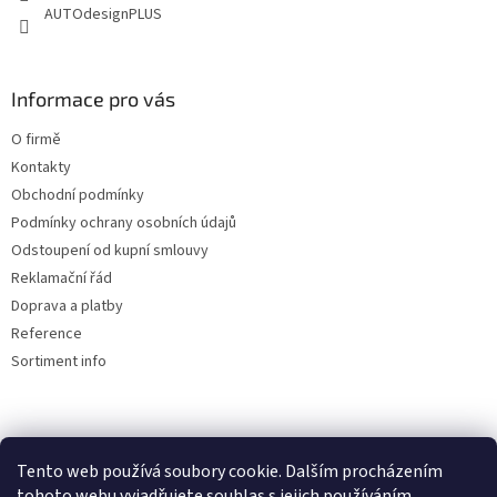
AUTOdesignPLUS
k
y
v
ý
Informace pro vás
p
i
O firmě
s
u
Kontakty
Obchodní podmínky
Podmínky ochrany osobních údajů
Odstoupení od kupní smlouvy
Reklamační řád
Doprava a platby
Reference
Sortiment info
Reklamační řád
Tento web používá soubory cookie. Dalším procházením
tohoto webu vyjadřujete souhlas s jejich používáním.