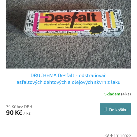
s
o
p
d
r
u
o
k
d
t
u
ů
k
t
ů
DRUCHEMA Desfalt - odstraňovač
asfaltových,dehtových a olejových skvrn z laku
autokaroserií
Skladem
(4 ks)
74 Kč bez DPH
Do košíku
90 Kč
/ ks
Kód:
13110022