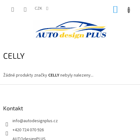
Přejít
NÁKUP
na
CZK
obsah
KOŠÍK
CELLY
Žádné produkty značky
CELLY
nebyly nalezeny...
Z
á
p
a
Kontakt
t
info
@
autodesignplus.cz
í
+420 724 070 926
AUTOdesignPLUS