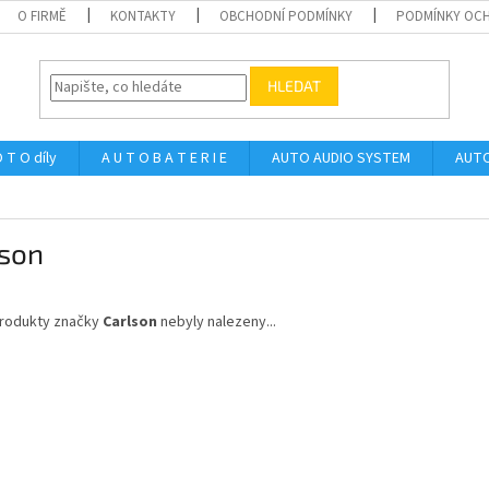
O FIRMĚ
KONTAKTY
OBCHODNÍ PODMÍNKY
PODMÍNKY OCH
HLEDAT
 T O díly
A U T O B A T E R I E
AUTO AUDIO SYSTEM
AUTO
lson
rodukty značky
Carlson
nebyly nalezeny...