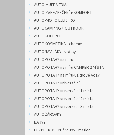
n
AUTO MULTIMEDIA
e
AUTO ZABEZPEČENÍ + KOMFORT
l
AUTO-MOTO ELEKTRO
AUTOCAMPING + OUTDOOR
AUTOKOBERCE
AUTOKOSMETIKA - chemie
AUTONAVIJÁKY - vrátky
AUTOPOTAHY na míru
AUTOPOTAHY na míru CAMPER 2 MÍSTA
AUTOPOTAHY na míru-užitkové vozy
AUTOPOTAHY univerzální
AUTOPOTAHY univerzální 1 místo
AUTOPOTAHY univerzální 2 místa
AUTOPOTAHY univerzální 3 místa
AUTOŽÁROVKY
BARVY
BEZPEČNOSTNÍ šrouby - matice