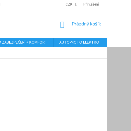
RANY OSOBNÍCH ÚDAJŮ
ODSTOUPENÍ OD KUPNÍ SMLOUVY
CZK
Přihlášení
REKLAMA
NÁKUPNÍ
Prázdný košík
KOŠÍK
 ZABEZPEČENÍ + KOMFORT
AUTO-MOTO ELEKTRO
AUTO MULT