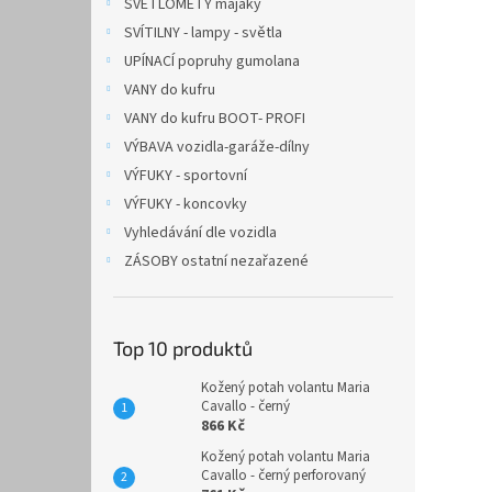
SVĚTLOMETY majáky
SVÍTILNY - lampy - světla
UPÍNACÍ popruhy gumolana
VANY do kufru
VANY do kufru BOOT- PROFI
VÝBAVA vozidla-garáže-dílny
VÝFUKY - sportovní
VÝFUKY - koncovky
Vyhledávání dle vozidla
ZÁSOBY ostatní nezařazené
Top 10 produktů
Kožený potah volantu Maria
Cavallo - černý
866 Kč
Kožený potah volantu Maria
Cavallo - černý perforovaný