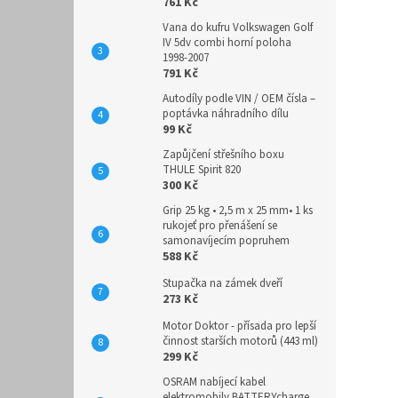
761 Kč
Vana do kufru Volkswagen Golf
IV 5dv combi horní poloha
1998-2007
791 Kč
Autodíly podle VIN / OEM čísla –
poptávka náhradního dílu
99 Kč
Zapůjčení střešního boxu
THULE Spirit 820
300 Kč
Grip 25 kg • 2,5 m x 25 mm• 1 ks
rukojeť pro přenášení se
samonavíjecím popruhem
588 Kč
Stupačka na zámek dveří
273 Kč
Motor Doktor - přísada pro lepší
činnost starších motorů (443 ml)
299 Kč
OSRAM nabíjecí kabel
elektromobily BATTERYcharge