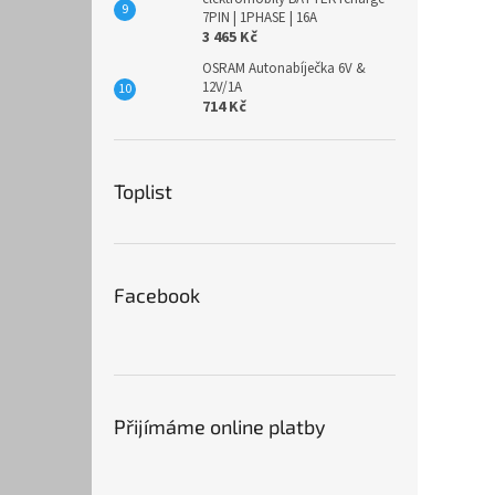
7PIN | 1PHASE | 16A
3 465 Kč
OSRAM Autonabíječka 6V &
12V/1A
714 Kč
Toplist
Facebook
Přijímáme online platby