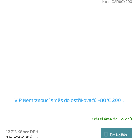
Kód:
CAR80X200
VIP Nemrznoucí směs do ostřikovačů -80°C 200 l
Odesíláme do 3-5 dnů
12 713 Kč bez DPH
Do košíku
15 383 Kč