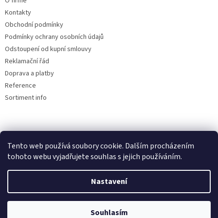
O firmě
s
u
Kontakty
Obchodní podmínky
Podmínky ochrany osobních údajů
Odstoupení od kupní smlouvy
Reklamační řád
Doprava a platby
Reference
Sortiment info
Reklamační řád
Tento web používá soubory cookie. Dalším procházením
tohoto webu vyjadřujete souhlas s jejich používáním.
Nastavení
Vytvořil Shoptet
Souhlasím
Copyright 2026
AUTOdesignPLUS
. Všechna práva vyhrazena.