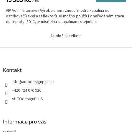
/ ks
VIP Velmi Intenzívní Výrobek nemrznoucí modrá kapalina do
ostřikovačů skel a reflektorů.Je možno použít i v neředěném stavu
do teploty -80°C, je mísitelná s kapalinami stejného...
6
položek celkem
O
v
l
Z
á
á
d
p
a
a
Kontakt
c
t
í
info
@
autodesignplus.cz
í
p
r
+420 724 070 926
v
AUTOdesignPLUS
k
y
v
ý
Informace pro vás
p
i