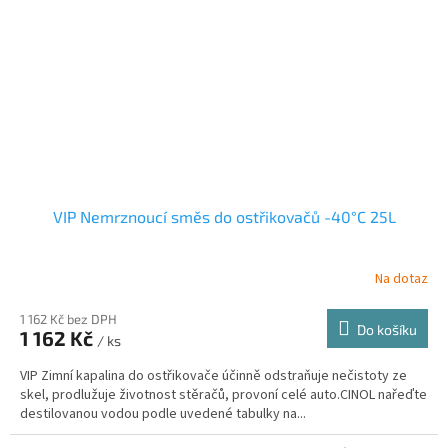
VIP Nemrznoucí směs do ostřikovačů -40°C 25L
Na dotaz
1 162 Kč bez DPH
Do košíku
1 162 Kč
/ ks
VIP Zimní kapalina do ostřikovače účinně odstraňuje nečistoty ze
skel, prodlužuje životnost stěračů, provoní celé auto.CINOL nařeďte
destilovanou vodou podle uvedené tabulky na...