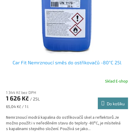
r
u
o
k
d
t
u
ů
k
t
ů
Car Fit Nemrznoucí směs do ostřikovačů -80°C 25l
Sklad E-shop
1 344 Kč bez DPH
1 626 Kč
/ 25L
Do košíku
Měrná
65,04 Kč / 1 l
cena:
Nemrznoucí modrá kapalina do ostřikovačů skel a reflektorů.Je
možno použít i v neředěném stavu do teploty -80°C, je mísitelná
s kapalinami stejného složení. Používá se jako...