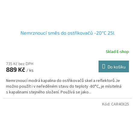
Nemrznoucí směs do ostřikovačů -20°C 25l
Sklad E-shop
735 Kč bez DPH
Do košíku
889 Kč
/ ks
Nemrznoucí modrá kapalina do ostřikovačů skel a reflektorů.Je
možno použít i v neředěném stavu do teploty -80°C, je mísitelná
s kapalinami stejného složení. Používá se jako...
Kód:
CAR40X25