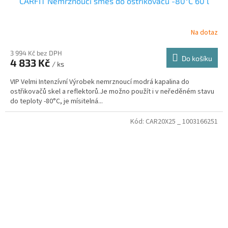
CARFIT Nemrznoucí směs do ostřikovačů -80°C 60 l
Na dotaz
3 994 Kč bez DPH
Do košíku
4 833 Kč
/ ks
VIP Velmi Intenzívní Výrobek nemrznoucí modrá kapalina do
ostřikovačů skel a reflektorů.Je možno použít i v neředěném stavu
do teploty -80°C, je mísitelná...
Kód:
CAR20X25 _ 1003166251