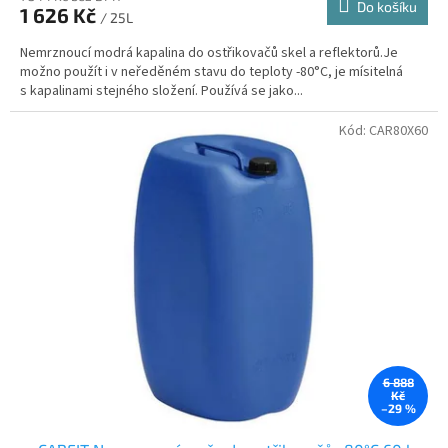
Do košíku
1 626 Kč
/ 25L
Nemrznoucí modrá kapalina do ostřikovačů skel a reflektorů.Je
možno použít i v neředěném stavu do teploty -80°C, je mísitelná
s kapalinami stejného složení. Používá se jako...
Kód:
CAR80X60
6 888
Kč
–29 %