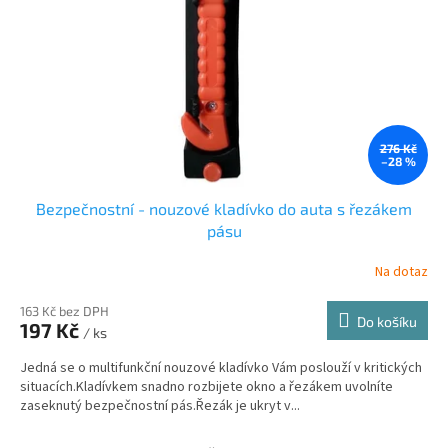
r
u
o
k
d
t
u
ů
k
t
ů
276 Kč
–28 %
Bezpečnostní - nouzové kladívko do auta s řezákem
pásu
Na dotaz
163 Kč bez DPH
Do košíku
197 Kč
/ ks
Jedná se o multifunkční nouzové kladívko Vám poslouží v kritických
situacích.Kladívkem snadno rozbijete okno a řezákem uvolníte
zaseknutý bezpečnostní pás.Řezák je ukryt v...