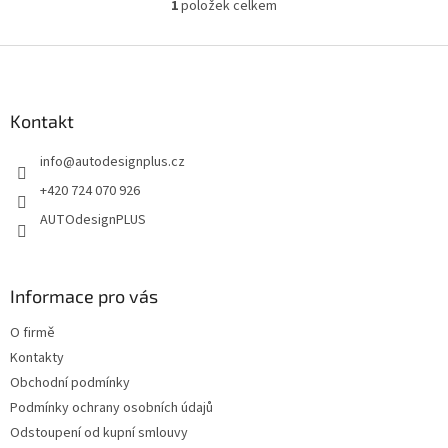
1
položek celkem
O
v
l
Z
á
á
d
p
a
a
Kontakt
c
t
í
info
@
autodesignplus.cz
í
p
r
+420 724 070 926
v
AUTOdesignPLUS
k
y
v
ý
Informace pro vás
p
i
O firmě
s
u
Kontakty
Obchodní podmínky
Podmínky ochrany osobních údajů
Odstoupení od kupní smlouvy