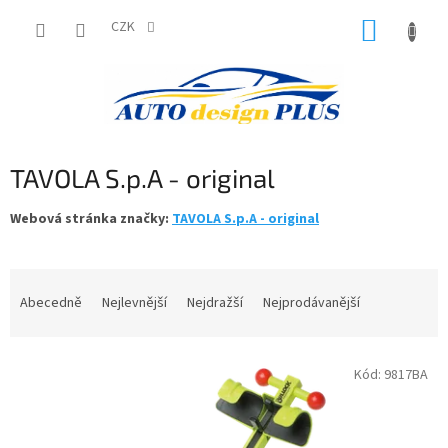
Přejít
NÁKUP
na
CZK
obsah
KOŠÍK
TAVOLA S.p.A - original
Webová stránka značky:
TAVOLA S.p.A - original
Ř
a
Abecedně
Nejlevnější
Nejdražší
Nejprodávanější
z
e
V
n
Kód:
9817BA
ý
í
p
p
i
r