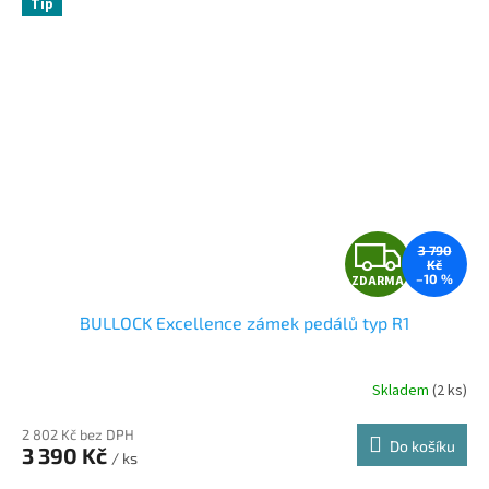
Tip
Z
3 790
Kč
–10 %
ZDARMA
D
BULLOCK Excellence zámek pedálů typ R1
A
R
Skladem
(2 ks)
M
2 802 Kč bez DPH
Do košíku
3 390 Kč
/ ks
A