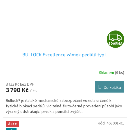
Z
ZDARMA
D
BULLOCK Excellence zámek pedálů typ L
A
R
Skladem
(9 ks)
3 132 Kč bez DPH
Do košíku
3 790 Kč
/ ks
A
Bullock® je italské mechanické zabezpečení vozidla určené k
fyzické blokaci pedálů. Viditelné žluto-černé provedení působí jako
výrazný odstrašující prvek a pomáhá zvýšit...
Kód:
468001-R1
Akce