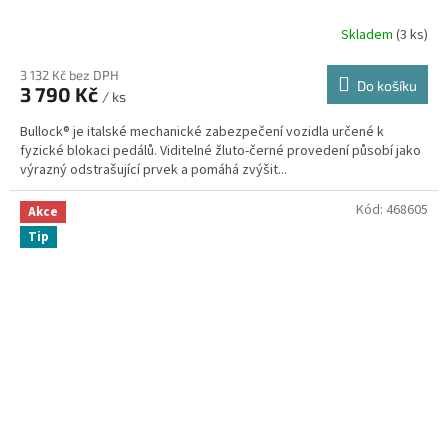
R
Skladem
(3 ks)
3 132 Kč bez DPH
Do košíku
3 790 Kč
/ ks
A
Bullock® je italské mechanické zabezpečení vozidla určené k
fyzické blokaci pedálů. Viditelné žluto-černé provedení působí jako
výrazný odstrašující prvek a pomáhá zvýšit...
Kód:
468605
Akce
Tip