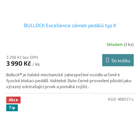
BULLOCK Excellence zámek pedálů typ K
Skladem
(3 ks)
3 298 Kč bez DPH
Do košíku
3 990 Kč
/ ks
Bullock® je italské mechanické zabezpečení vozidla určené k
fyzické blokaci pedálů. Viditelné žluto-černé provedení působí jako
výrazný odstrašující prvek a pomáhá zvýšit...
Kód:
468537-L
Akce
Tip