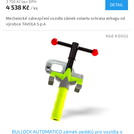
3 750 Kč bez DPH
produktu
DETAIL
4 538 Kč
je
/ ks
A
4,0
Mechanické zabezpčení vozidla zámek volantu ochrana airbagu od
z
výrobce TAVOLA S.p.A
5
hvězdiček.
Kód:
A-DSG2
BULLOCK AUTOMATICO zámek pedálů pro vozidla s