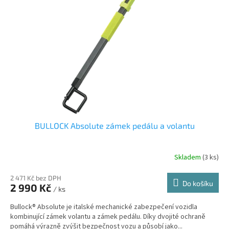
s
o
p
d
r
u
o
k
d
t
u
ů
k
t
ů
BULLOCK Absolute zámek pedálu a volantu
Skladem
(3 ks)
2 471 Kč bez DPH
Do košíku
2 990 Kč
/ ks
Bullock® Absolute je italské mechanické zabezpečení vozidla
kombinující zámek volantu a zámek pedálu. Díky dvojité ochraně
pomáhá výrazně zvýšit bezpečnost vozu a působí jako...