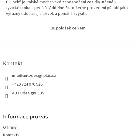
Bullock® je italské mechanické zabezpečení vozidla určené k
fyzické blokaci pedálů. Viditelné žluto-černé provedení působí jako
výrazný odstrašující prvek a pomáhá zvýšit...
10
položek celkem
O
v
l
Z
á
á
d
p
a
a
Kontakt
c
t
í
info
@
autodesignplus.cz
í
p
r
+420 724 070 926
v
AUTOdesignPLUS
k
y
v
ý
Informace pro vás
p
i
O firmě
s
u
Kontakty