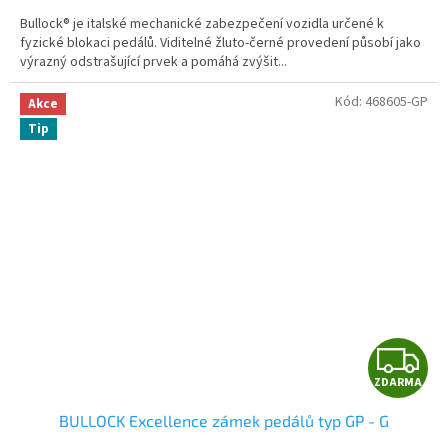
A
Bullock® je italské mechanické zabezpečení vozidla určené k
fyzické blokaci pedálů. Viditelné žluto-černé provedení působí jako
výrazný odstrašující prvek a pomáhá zvýšit...
Kód:
468605-GP
Akce
Tip
Z
ZDARMA
D
BULLOCK Excellence zámek pedálů typ GP - G
A