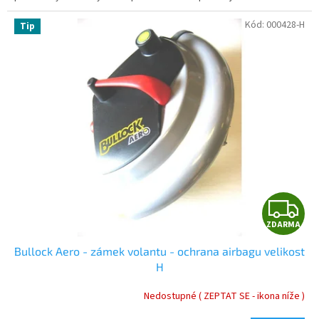
Kód:
000428-H
Tip
Z
ZDARMA
D
Bullock Aero - zámek volantu - ochrana airbagu velikost
A
H
R
Nedostupné ( ZEPTAT SE - ikona níže )
Průměrné
hodnocení