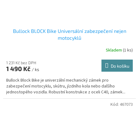
Bullock BLOCK Bike Universální zabezpečení nejen
motocyklů
Skladem
(1 ks)
1 231 Kč bez DPH
Do košíku
1 490 Kč
/ ks
Bullock Block Bike je univerzální mechanický zámek pro
zabezpečení motocyklu, skútru, jízdního kola nebo dalšího
jednostopého vozidla. Robustní konstrukce z oceli C40, zámek...
Kód:
467073