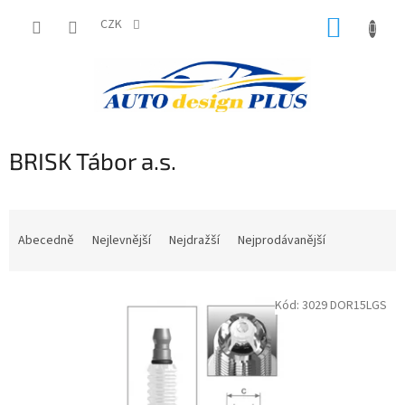
Přejít
NÁKUP
na
CZK
obsah
KOŠÍK
BRISK Tábor a.s.
Ř
a
Abecedně
Nejlevnější
Nejdražší
Nejprodávanější
z
e
V
n
Kód:
3029 DOR15LGS
ý
í
p
p
i
r
s
o
p
d