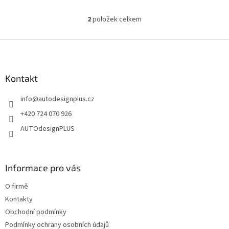
2
položek celkem
O
v
l
Z
á
á
d
p
a
a
Kontakt
c
t
í
info
@
autodesignplus.cz
í
p
r
+420 724 070 926
v
AUTOdesignPLUS
k
y
v
ý
Informace pro vás
p
i
O firmě
s
u
Kontakty
Obchodní podmínky
Podmínky ochrany osobních údajů