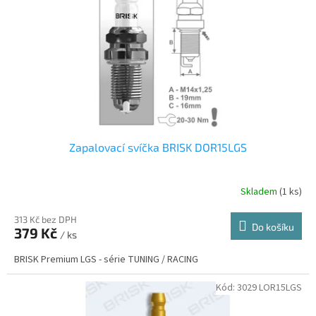
r
u
o
k
d
t
u
ů
k
t
ů
Zapalovací svíčka BRISK DOR15LGS
Skladem
(1 ks)
313 Kč bez DPH
Do košíku
379 Kč
/ ks
BRISK Premium LGS - série TUNING / RACING
Kód:
3029 LOR15LGS