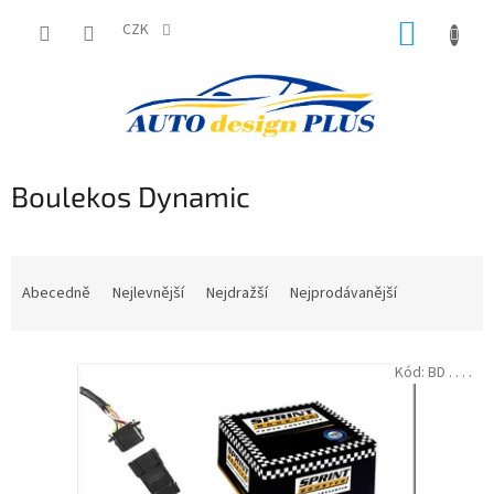
Přejít
NÁKUP
na
CZK
obsah
KOŠÍK
Boulekos Dynamic
Ř
a
Abecedně
Nejlevnější
Nejdražší
Nejprodávanější
z
e
V
n
Kód:
BD . . . .
ý
í
p
p
i
r
s
o
p
d