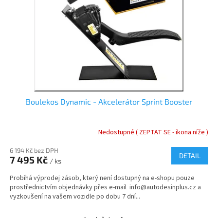
r
u
o
k
d
t
u
ů
k
t
ů
Boulekos Dynamic - Akcelerátor Sprint Booster
Nedostupné ( ZEPTAT SE - ikona níže )
6 194 Kč bez DPH
DETAIL
7 495 Kč
/ ks
Probíhá výprodej zásob, který není dostupný na e-shopu pouze
prostřednictvím objednávky přes e-mail info@autodesinplus.cz a
vyzkoušení na vašem vozidle po dobu 7 dní...