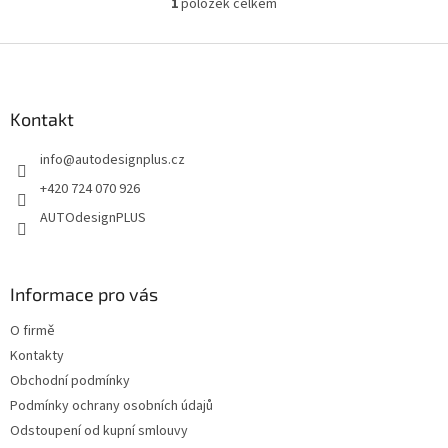
1
položek celkem
O
v
l
Z
á
á
d
p
a
a
Kontakt
c
t
í
info
@
autodesignplus.cz
í
p
r
+420 724 070 926
v
AUTOdesignPLUS
k
y
v
ý
Informace pro vás
p
i
O firmě
s
u
Kontakty
Obchodní podmínky
Podmínky ochrany osobních údajů
Odstoupení od kupní smlouvy