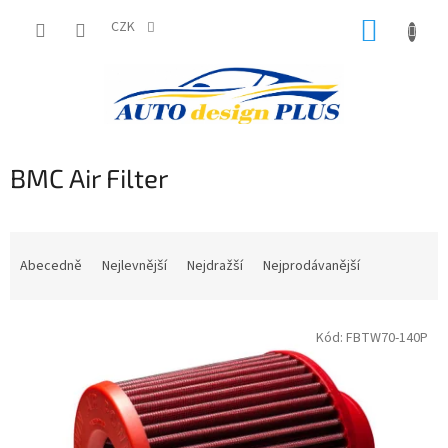
Přejít
NÁKUP
na
CZK
obsah
KOŠÍK
BMC Air Filter
Ř
a
Abecedně
Nejlevnější
Nejdražší
Nejprodávanější
z
e
V
n
Kód:
FBTW70-140P
ý
í
p
p
i
r
s
o
p
d