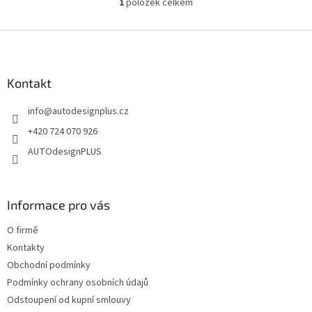
1
položek celkem
O
v
l
Z
á
á
d
p
a
a
Kontakt
c
t
í
info
@
autodesignplus.cz
í
p
r
+420 724 070 926
v
AUTOdesignPLUS
k
y
v
ý
Informace pro vás
p
i
O firmě
s
u
Kontakty
Obchodní podmínky
Podmínky ochrany osobních údajů
Odstoupení od kupní smlouvy