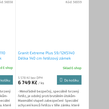
ód:
56558
Kód:
56559
110
Granit Extreme Plus 59/12KS140
k
Délka 140 cm řetězový zámek
ad E-shop
Sklad E-shop
5 578 Kč bez DPH
 košíku
Do košíku
6 749 Kč
/ ks
tvrzený
- Mimořádně bezpečný, speciálně tvrzený
tokům-
řetěz, je odolný proti brutálním útokům-
eciální
Maximáílní stupeň zabezpečení- Speciální
u. které
uchycení konců řetězu v těle zámku. které