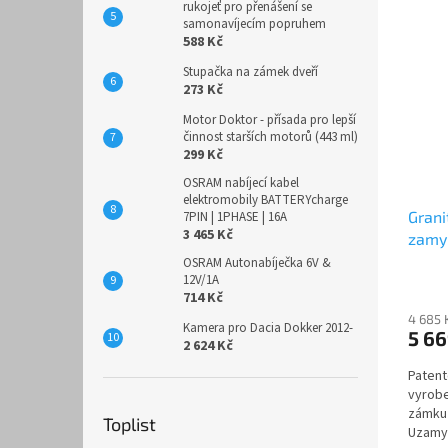
rukojeť pro přenášení se
samonavíjecím popruhem
588 Kč
Stupačka na zámek dveří
273 Kč
Motor Doktor - přísada pro lepší
činnost starších motorů (443 ml)
299 Kč
OSRAM nabíjecí kabel
elektromobily BATTERYcharge
Gran
7PIN | 1PHASE | 16A
3 465 Kč
zamy
OSRAM Autonabíječka 6V &
12V/1A
714 Kč
4 685 
Kamera pro Dacia Dokker 2012-
5 6
2 624 Kč
Patent
vyrobe
zámku 
Toplist
Uzamyk