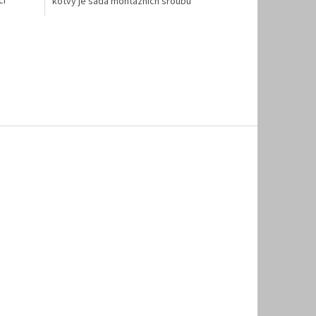
cí
kotvy je sada montážních šroubů