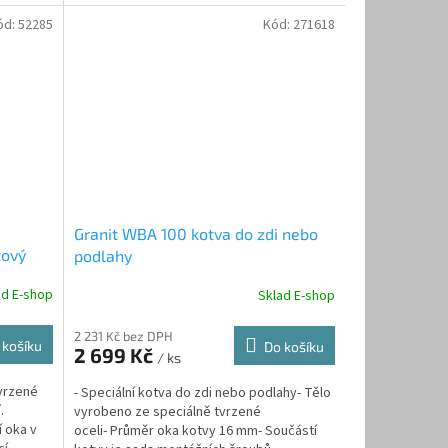
je...
ód:
52285
Kód:
271618
Granit WBA 100 kotva do zdi nebo
zový
podlahy
ad E-shop
Sklad E-shop
2 231 Kč bez DPH
 košíku
Do košíku
2 699 Kč
/ ks
tvrzené
- Speciální kotva do zdi nebo podlahy- Tělo
.
vyrobeno ze speciálně tvrzené
í oka v
oceli- Průměr oka kotvy 16 mm- Součástí