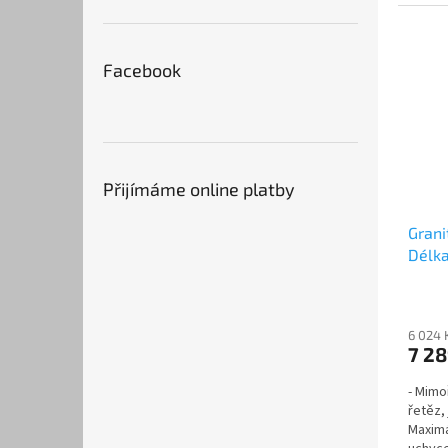
systém
Facebook
Přijímáme online platby
Grani
Délka
6 024 
7 2
- Mimo
řetěz,
Maximá