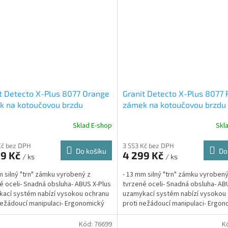
t Detecto X-Plus 8077 Orange
Granit Detecto X-Plus 8077 
k na kotoučovou brzdu
zámek na kotoučovou brzdu
Sklad E-shop
Skl
Kč bez DPH
3 553 Kč bez DPH
Do košíku
Do
99 Kč
4 299 Kč
/ ks
/ ks
m silný "trn" zámku vyrobený z
- 13 mm silný "trn" zámku vyrobený
é oceli- Snadná obsluha- ABUS X-Plus
tvrzené oceli- Snadná obsluha- AB
ací systém nabízí vysokou ochranu
uzamykací systém nabízí vysokou
nežádoucí manipulaci- Ergonomický
proti nežádoucí manipulaci- Ergo
...
rozměr-...
Kód:
76699
K