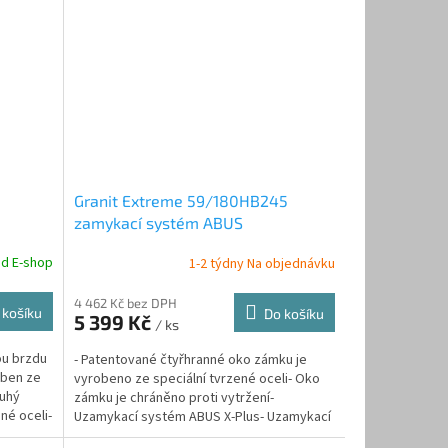
Granit Extreme 59/180HB245
zamykací systém ABUS
ad E-shop
1-2 týdny Na objednávku
4 462 Kč bez DPH
 košíku
Do košíku
5 399 Kč
/ ks
ou brzdu
- Patentované čtyřhranné oko zámku je
oben ze
vyrobeno ze speciální tvrzené oceli- Oko
ouhý
zámku je chráněno proti vytržení-
né oceli-
Uzamykací systém ABUS X-Plus- Uzamykací
systém je chráněn proti...