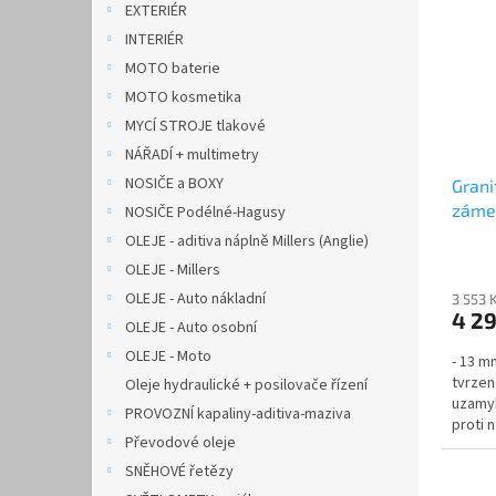
EXTERIÉR
INTERIÉR
MOTO baterie
MOTO kosmetika
MYCÍ STROJE tlakové
NÁŘADÍ + multimetry
NOSIČE a BOXY
Grani
záme
NOSIČE Podélné-Hagusy
OLEJE - aditiva náplně Millers (Anglie)
OLEJE - Millers
OLEJE - Auto nákladní
3 553 
4 2
OLEJE - Auto osobní
OLEJE - Moto
- 13 m
tvrzen
Oleje hydraulické + posilovače řízení
uzamyk
PROVOZNÍ kapaliny-aditiva-maziva
proti 
Převodové oleje
rozměr-
SNĚHOVÉ řetězy