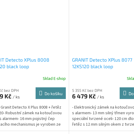
IT Detecto XPlus 8008
GRANIT Detecto XPlus 8077
20 black loop
12KS120 black loop
Sklad E-shop
Skl
Kč bez DPH
5 355 Kč bez DPH
Do košíku
Do
89 Kč
6 479 Kč
/ ks
/ ks
 Granit Detecto X Plus 8008 + řetěz
- Elektronický zámek na kotoučov
0- Robustní zámek na kotoučovou
s alarmem- 13 mm silný třmen vyr
s alarmem- 16 mm pojistný čep
speciální tvrzené oceli- 120 cm dl
acího mechanismus je vyroben ze
řetěz s 12 mm silným okem z tvrze
ní kalené oceli-...
Zámek lze...