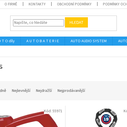
O FIRMĚ
KONTAKTY
OBCHODNÍ PODMÍNKY
PODMÍNKY OCH
HLEDAT
 T O díly
A U T O B A T E R I E
AUTO AUDIO SYSTEM
AUTO
s
dně
Nejlevnější
Nejdražší
Nejprodávanější
Kód:
55971
K