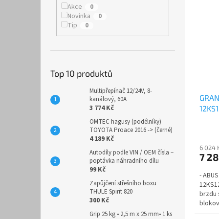
Akce
0
Novinka
0
Tip
0
Top 10 produktů
Multipřepínač 12/24V, 8-
GRAN
kanálový, 60A
3 774 Kč
12KS1
OMTEC hagusy (podélníky)
TOYOTA Proace 2016 -> (černé)
4 189 Kč
6 024 
Autodíly podle VIN / OEM čísla –
7 2
poptávka náhradního dílu
99 Kč
- ABUS
Zapůjčení střešního boxu
12KS12
THULE Spirit 820
brzdu 
300 Kč
blokov
speciál
Grip 25 kg • 2,5 m x 25 mm• 1 ks