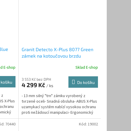
Blue
Granit Detecto X-Plus 8077 Green
zámek na kotoučovou brzdu
ad E-shop
Sklad E-shop
3 553 Kč bez DPH
 košíku
Do košíku
4 299 Kč
/ ks
 z
- 13 mm silný "trn" zámku vyrobený z
US X-Plus
tvrzené oceli- Snadná obsluha- ABUS X-Plus
 ochranu
uzamykací systém nabízí vysokou ochranu
nomický
proti nežádoucí manipulaci- Ergonomický
rozměr-...
ód:
70440
Kód:
19002