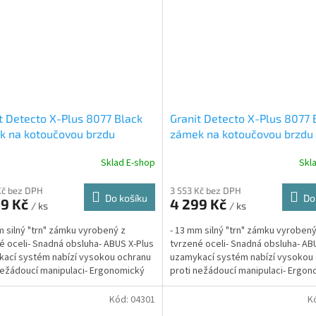
t Detecto X-Plus 8077 Black
Granit Detecto X-Plus 8077 
k na kotoučovou brzdu
zámek na kotoučovou brzdu
Sklad E-shop
Skl
Kč bez DPH
3 553 Kč bez DPH
Do košíku
Do
99 Kč
4 299 Kč
/ ks
/ ks
m silný "trn" zámku vyrobený z
- 13 mm silný "trn" zámku vyrobený
é oceli- Snadná obsluha- ABUS X-Plus
tvrzené oceli- Snadná obsluha- AB
ací systém nabízí vysokou ochranu
uzamykací systém nabízí vysokou
nežádoucí manipulaci- Ergonomický
proti nežádoucí manipulaci- Ergo
...
rozměr-...
Kód:
04301
K