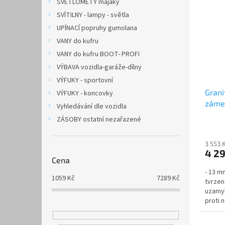
SVĚTLOMETY majáky
SVÍTILNY - lampy - světla
UPÍNACÍ popruhy gumolana
VANY do kufru
VANY do kufru BOOT- PROFI
VÝBAVA vozidla-garáže-dílny
VÝFUKY - sportovní
Grani
VÝFUKY - koncovky
záme
Vyhledávání dle vozidla
ZÁSOBY ostatní nezařazené
3 553 
4 2
Cena
- 13 m
1059
Kč
7289
Kč
tvrzen
uzamyk
proti 
rozměr-