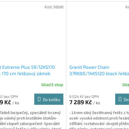
 je chráněn proti...
je...
Kód:
56560
K
t Extreme Plus 59/12KS170
Granit Power Chain
 170 cm řetězový zámek
37RK80/14KS120 black řetě
zámek
Sklad E-shop
Skl
Kč bez DPH
6 024 Kč bez DPH
Do košíku
Do
89 Kč
7 289 Kč
/ ks
/ ks
řádně bezpečný, speciálně tvrzený
- 14 mm silný šestihranný řetěz z 
 je odolný proti brutálním útokům-
oceli- vysoká odolnost proti řezání
ílní stupeň zabezpečení- Speciální
stříhání. roztahování- dvojité jištěn