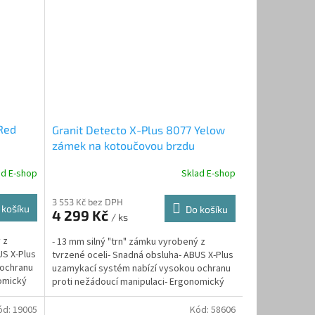
Red
Granit Detecto X-Plus 8077 Yelow
zámek na kotoučovou brzdu
ad E-shop
Sklad E-shop
3 553 Kč bez DPH
 košíku
Do košíku
4 299 Kč
/ ks
 z
- 13 mm silný "trn" zámku vyrobený z
US X-Plus
tvrzené oceli- Snadná obsluha- ABUS X-Plus
 ochranu
uzamykací systém nabízí vysokou ochranu
nomický
proti nežádoucí manipulaci- Ergonomický
rozměr-...
ód:
19005
Kód:
58606