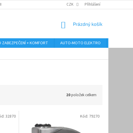
RANY OSOBNÍCH ÚDAJŮ
ODSTOUPENÍ OD KUPNÍ SMLOUVY
CZK
Přihlášení
REKLAMA
NÁKUPNÍ
Prázdný košík
KOŠÍK
 ZABEZPEČENÍ + KOMFORT
AUTO-MOTO ELEKTRO
AUTO MULT
20
položek celkem
ód:
32870
Kód:
79270