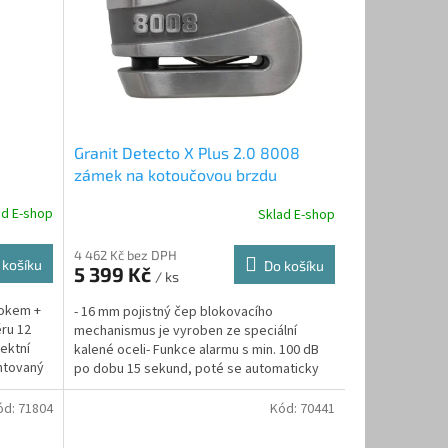
Granit Detecto X Plus 2.0 8008
zámek na kotoučovou brzdu
ad E-shop
Sklad E-shop
4 462 Kč bez DPH
 košíku
Do košíku
5 399 Kč
/ ks
 okem +
- 16 mm pojistný čep blokovacího
ru 12
mechanismus je vyroben ze speciální
ektní
kalené oceli- Funkce alarmu s min. 100 dB
ntovaný
po dobu 15 sekund, poté se automaticky
re-aktivuje do...
ód:
71804
Kód:
70441