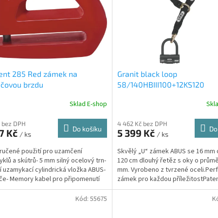
ent 285 Red zámek na
Granit black loop
učovou brzdu
58/140HBIII100+12KS120
Sklad E-shop
Skl
 bez DPH
4 462 Kč bez DPH
Do košíku
Do
7 Kč
5 399 Kč
/ ks
/ ks
ručené použití pro uzamčení
Skvělý „U“ zámek ABUS se 16 mm
klů a skútrů- 5 mm silný ocelový trn-
120 cm dlouhý řetěz s oky o průmě
ní uzamykací cylindrická vložka ABUS-
mm. Vyrobeno z tvrzené oceli.Perf
íče- Memory kabel pro připomenutí
zámek pro každou příležitostPate
na...
uzamykací systém...
Kód:
55675
K