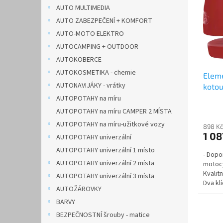
i
r
n
AUTO MULTIMEDIA
s
o
e
AUTO ZABEZPEČENÍ + KOMFORT
p
d
l
r
u
AUTO-MOTO ELEKTRO
o
k
AUTOCAMPING + OUTDOOR
d
t
AUTOKOBERCE
u
ů
AUTOKOSMETIKA - chemie
Elem
k
AUTONAVIJÁKY - vrátky
koto
t
ů
AUTOPOTAHY na míru
AUTOPOTAHY na míru CAMPER 2 MÍSTA
AUTOPOTAHY na míru-užitkové vozy
898 Kč
1 08
AUTOPOTAHY univerzální
AUTOPOTAHY univerzální 1 místo
- Dopo
AUTOPOTAHY univerzální 2 místa
motocy
Kvalit
AUTOPOTAHY univerzální 3 místa
Dva kl
AUTOŽÁROVKY
zámku 
BARVY
BEZPEČNOSTNÍ šrouby - matice