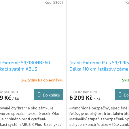
Kód:
58607
K
it Extreme 59/180HB260
Granit Extreme Plus 59/12KS
kací systém ABUS
Délka 110 cm řetězový záme
1-2 týdny Na objednávku
Skl
Kč bez DPH
5 131 Kč bez DPH
Do košíku
Do
69 Kč
6 209 Kč
/ ks
/ ks
ované čtyřhranné oko zámku je
- Mimořádně bezpečný, speciálně 
no ze speciální tvrzené oceli- Oko
řetěz, je odolný proti brutálním ú
je chráněno proti vytržení-
Maximáílní stupeň zabezpečení- Sp
ací systém ABUS X-Plus- Uzamykací
uchycení konců řetězu v těle zámk