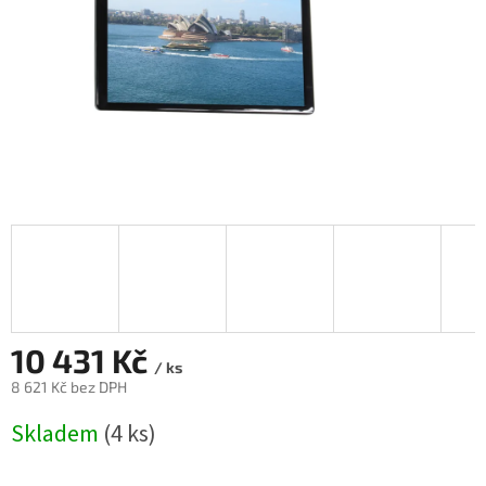
10 431 Kč
/ ks
8 621 Kč bez DPH
Měrná
Skladem
(4 ks)
cena: