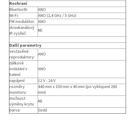
Rozhraní
Bluetooth:
ANO
Wi-Fi:
ANO (2,4 GHz / 5 GHz)
FM modulátor:
ANO
dvoukanálový
NE
IR vysílač:
Další parametry
vestavěné
ANO
reproduktory:
dálkové
ovládání v
ANO
balení:
napájení:
12 V - 24 V
rozměry
440 mm x 330 mm x 40 mm (po vyklopení 265
monitoru:
mm)
možnost
NE
výměny krytu:
barva:
šedá