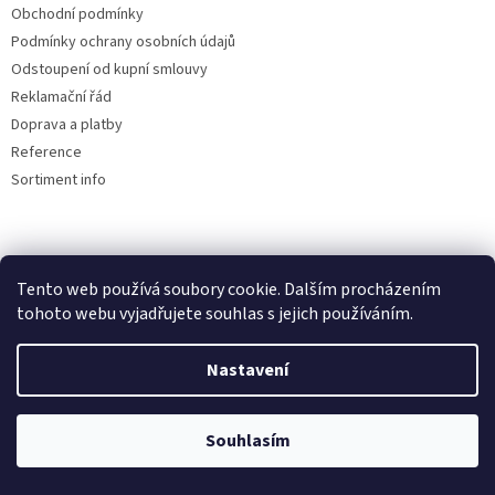
Obchodní podmínky
Podmínky ochrany osobních údajů
Odstoupení od kupní smlouvy
Reklamační řád
Doprava a platby
Reference
Sortiment info
Reklamační řád
Tento web používá soubory cookie. Dalším procházením
🏖️ DOVOLENÁ 6.8.2026 —
tohoto webu vyjadřujete souhlas s jejich používáním.
kamenná prodejna uzavřena.
Nastavení
Objednávky přijímáme i během
Vytvořil Shoptet
dovolené, expedice a osobní výdej
proběhnou až po jejím skončení.
Souhlasím
Copyright 2026
AUTOdesignPLUS
. Všechna práva vyhrazena.