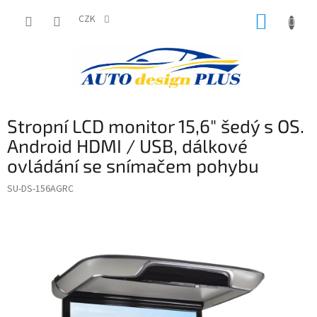
Přejít
NÁKUP
na
CZK
obsah
KOŠÍK
Stropní LCD monitor 15,6" šedý s OS.
Android HDMI / USB, dálkové
ovládání se snímačem pohybu
SU-DS-156AGRC