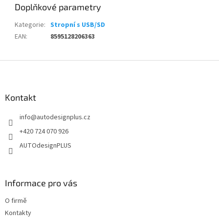
Doplňkové parametry
Kategorie
:
Stropní s USB/SD
EAN
:
8595128206363
Z
á
p
a
Kontakt
t
info
@
autodesignplus.cz
í
+420 724 070 926
AUTOdesignPLUS
Informace pro vás
O firmě
Kontakty