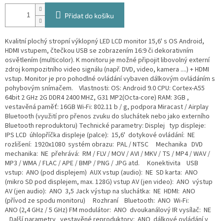
Přidat do košíku
Kvalitní plochý stropní výklopný LED LCD monitor 15,6' s OS Android,
HDMI vstupem, čtečkou USB se zobrazením 16:9 či dekorativním
osvětlením (multicolor). K monitoru je možné připojit libovolný externí
zdroj kompozitního video signálu (např. DVD, video, kamera ....) + HDMI
vstup. Monitor je pro pohodlné ovládání vybaven dálkovým ovládáním s
pohybovým snímačem. Vlastnosti: OS: Android 9.0 CPU: Cortex-A55
64bit 2 GHz 2G DDR4 2400 MHZ, G31 MP2(Octa-core) RAM: 3GB ,
vestavěná paměť: 16GB Wi-Fi: 802.11 b / g, podpora Miracast / Airplay
Bluetooth (využití pro přenos zvuku do sluchátek nebo jako externího
Bluetooth reproduktoru) Technické parametry: Displej typ displeje:
IPS LCD úhlopříčka displeje (palce): 15,6' dotykové ovládání: NE
rozlišení: 1920x1080 systém obrazu: PAL / NTSC Mechanika DVD
mechanika: NE přehrává: RM / FLV / MOV / AVI / MKV / TS / MP4 / WAV /
MP3 / WMA / FLAC / APE / BMP / PNG / JPG atd. Konektivita USB
vstup: ANO (pod displejem) AUX vstup (audio): NE SD karta: ANO
(mikro SD pod displejem, max. 128G) vstup AV (jen video): ANO výstup
AV (jen audio): ANO 3,5 Jack výstup na sluchátka: NE HDMI: ANO
(přívod ze spodu monitoru) Rozhraní Bluetooth: ANO Wi-Fi:
ANO (2,4 GHz / 5 GHz) FM modulátor: ANO dvoukanálový IR vysílač: NE
Další parametry vestavěné reproduktory: ANO dálkové ovládání v