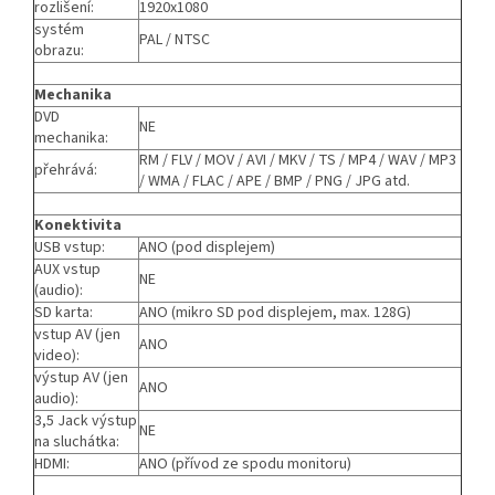
rozlišení:
1920x1080
systém
PAL / NTSC
obrazu:
Mechanika
DVD
NE
mechanika:
RM / FLV / MOV / AVI / MKV / TS / MP4 / WAV / MP3
přehrává:
/ WMA / FLAC / APE / BMP / PNG / JPG atd.
Konektivita
USB vstup:
ANO (pod displejem)
AUX vstup
NE
(audio):
SD karta:
ANO (mikro SD pod displejem, max. 128G)
vstup AV (jen
ANO
video):
výstup AV (jen
ANO
audio):
3,5 Jack výstup
NE
na sluchátka:
HDMI:
ANO (přívod ze spodu monitoru)