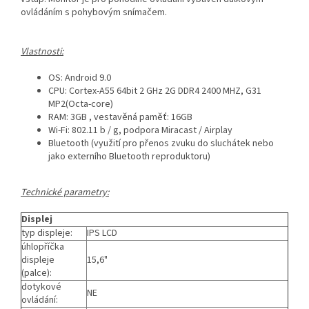
ovládáním s pohybovým snímačem.
Vlastnosti:
OS: Android 9.0
CPU: Cortex-A55 64bit 2 GHz 2G DDR4 2400 MHZ, G31
MP2(Octa-core)
RAM: 3GB , vestavěná paměť: 16GB
Wi-Fi: 802.11 b / g, podpora Miracast / Airplay
Bluetooth (využití pro přenos zvuku do sluchátek nebo
jako externího Bluetooth reproduktoru)
Technické parametry:
Displej
typ displeje:
IPS LCD
úhlopříčka
displeje
15,6"
(palce):
dotykové
NE
ovládání: