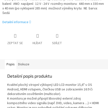
balení: ANO napájení: 12 V - 24 V rozměry monitoru: 440 mm x 330 mm
x 40 mm (po vyklopení 265 mm) možnost výměny krytu: NE barva:
šedá
Detailní informace
ZEPTAT SE
HLÍDAT
SDÍLET
Popis
Diskuze
Detailní popis produktu
Kvalitní plochý stropní výklopný LED LCD monitor 15,6" s OS
Android, HDMI vstupem, čtečkou USB se zobrazením 16:9 či
dekorativním osvětlením (multicolor).
K monitoru je možné připojit libovolný externí zdroj
kompozitního video signálu (např. DVD, video, kamera ....) + HDMI
vstup. Monitor je pro pohodlné ovládání vybaven dálkovým