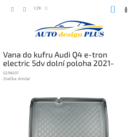
Přejít
NÁKUP
na
CZK
obsah
KOŠÍK
Vana do kufru Audi Q4 e-tron
electric 5dv dolní poloha 2021-
G194107
Značka:
Aristar