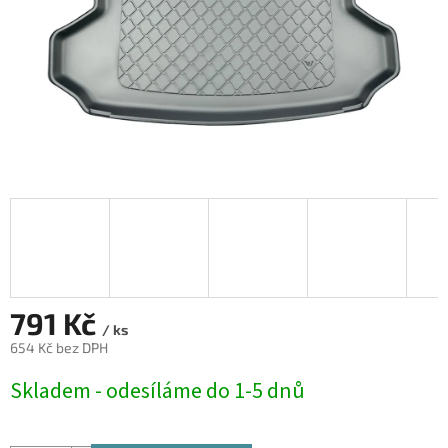
791 Kč
/ ks
654 Kč bez DPH
Měrná
Skladem - odesíláme do 1-5 dnů
cena: