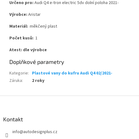
Určeno pro:
Audi Q4 e-tron electric 5dv dolní poloha 2021-
Výrobce:
Aristar
Materiál:
měkčený plast
Počet kusů:
1
Atest:
dle výrobce
Doplňkové parametry
Kategorie
:
Plastové vany do kufru Audi Q4 02/2021-
Záruka
:
2 roky
Z
á
p
a
Kontakt
t
info
@
autodesignplus.cz
í