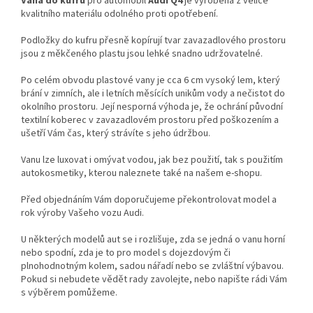
Vana do kufru
pro automobil
Audi Q4
je vyrobena z velice
kvalitního materiálu odolného proti opotřebení.
Podložky do kufru přesně kopírují tvar zavazadlového prostoru
jsou z měkčeného plastu jsou lehké snadno udržovatelné.
Po celém obvodu plastové vany je cca 6 cm vysoký lem, který
brání v zimních, ale i letních měsících unikům vody a nečistot do
okolního prostoru. Její nesporná výhoda je, že ochrání původní
textilní koberec v zavazadlovém prostoru před poškozením a
ušetří Vám čas, který strávíte s jeho údržbou.
Vanu lze luxovat i omývat vodou, jak bez použití, tak s použitím
autokosmetiky, kterou naleznete také na našem e-shopu.
Před objednáním Vám doporučujeme překontrolovat model a
rok výroby Vašeho vozu Audi.
U některých modelů aut se i rozlišuje, zda se jedná o vanu horní
nebo spodní, zda je to pro model s dojezdovým či
plnohodnotným kolem, sadou nářadí nebo se zvláštní výbavou.
Pokud si nebudete vědět rady zavolejte, nebo napište rádi Vám
s výběrem pomůžeme.