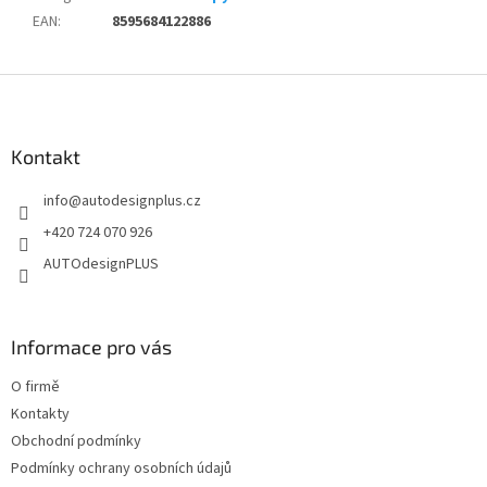
EAN
:
8595684122886
Z
á
p
a
Kontakt
t
info
@
autodesignplus.cz
í
+420 724 070 926
AUTOdesignPLUS
Informace pro vás
O firmě
Kontakty
Obchodní podmínky
Podmínky ochrany osobních údajů