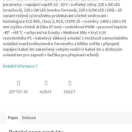
parametry: • napájecí napětí 10 - 30 V • světelný zdroj: 228 x 2W LED
(oranžová), 228 x 2W LED (modro-červená), 228 x 0,5W LED ( bílá) • 20
variant režimů výstražného problikávání včetně směrování •
homologace ECE R65, Class 2, R10, CISPR 25 • rozměry: 1400 x 180 x 30
mm (výška včetně držáku 67 mm) • vodotěsná IP69K • pracovní teplota
-45º - +65 ºC • uchycení na šrouby • hliníkové tělo + kryt z UV
rezistentního PC • kabelový dálkový ovladač s možností samostatného
ovládání oranžového/modro-červeného a bílého světla • připojení:
napájecí kabel 3m zakončený volnými vodiči (+ kabel 3m s drátovým
ovladačem pro zapnutí + tlačítka pro přepínaní režimů)
Detailní informace
ZEPTAT SE
HLÍDAT
SDÍLET
Popis
Diskuze