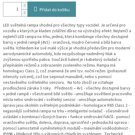
Přidat do košíku
LED světelná rampa vhodná pro všechny typy vozidel. Je určená pro
vozidla u kterých je kladen zvláštní důraz na výstražný efekt. Nejtenčí a
nejlehčí LED rampa na trhu, jediná, která kombinuje všechny dostupné
barvy v jedné rampě (4V1) - oranžová, modro-červená a bílá barva
světla. Vzhledem ke své malé výšce je vhodná především pro moderní
aerodynamické automobily, kde nezpůsobuje nadměrný hluk a
zvýšenou spotřebu paliva. Součástí balení je i kabelový ovladač s
přepínáním režimů a zobrazením zvoleného režimu. Rampa má
homologaci Class 2, což znamená že umí tzv. noční režim. (pohasnutí
intenzity svícení), což lze sepnout manuálně, nebo s pomocí
vestavěného světelného senzoru. Na toto zboží se vztahuje
prodloužená záruka 3 roky. Přednosti: • 4v1 - všechny dostupné barvy
v jedné rampě • všestranné bílé světlo - umožňuje osvětlení pracovního
místa nebo směrování • světelný senzor - umožňuje automatickou
úpravu jasu okolním světelným podmínkám • homologace R65 Class 2 -
nejjasnější světelná rampa na trhu • inteligentní ovladač - všesměrové
ovládání s kombinací různých barev • funkce směrování řidičů - pomocí
oranžového světla, doleva, doprava, uprostřed • jednoduchá oprava -
pomocí samostatně vyměnitelných modulů • maximální voděodolnost -
IP69K • hliníkové tělo s výkonných chladícím systémem Technické