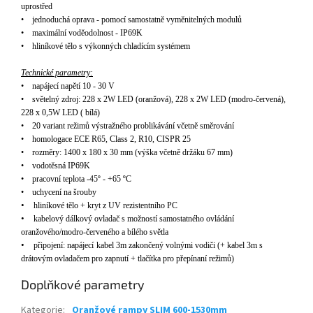
uprostřed
•
jednoduch
á
oprava - pomoc
í
samostatně vyměniteln
ý
ch modulů
•
maxim
á
ln
í
voděodolnost - IP69K
•
hlin
í
kov
é
tělo s v
ý
konn
ý
ch chlad
í
c
í
m syst
é
mem
Technické parametry:
•
napájecí nap
ět
í
10 - 30
V
•
sv
ěteln
ý zdroj:
228 x 2W LED (oranžov
á
), 228 x 2W LED (modro-červen
á
),
228 x 0,5W LED ( b
í
l
á
)
•
20
variant re
žimů v
ýstra
žn
ého problikávání
včetně směrov
á
n
í
•
homologace ECE
R65, Class 2, R10, CISPR 25
•
rozm
ěry: 1400 x 180 x 30 mm (v
ý
ška včetně drž
á
ku 67 mm)
•
vodotěsn
á IP6
9K
•
pracovní teplota -45
º
- +65
º
C
•
uchycení na
šrouby
•
hlin
í
kov
é
tělo + kryt z UV rezistentn
í
ho PC
•
kabelov
ý
d
á
lkov
ý
ovladač s možnost
í
samostatn
é
ho ovl
á
d
á
n
í
oranžov
é
ho/modro-červen
é
ho a b
í
l
é
ho světla
•
připojen
í:
nap
á
jec
í
kabel
3m
zakon
čen
ý volnými vodi
či (+ kabel 3m s
dr
á
tov
ý
m
ovlada
čem pro zapnut
í + tla
č
ítka pro p
řep
ínaní re
žimů
)
Doplňkové parametry
Kategorie
:
Oranžové rampy SLIM 600-1530mm