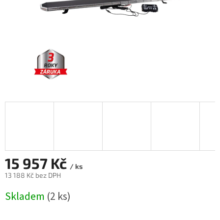
15 957 Kč
/ ks
13 188 Kč bez DPH
Měrná
Skladem
(2 ks)
cena: