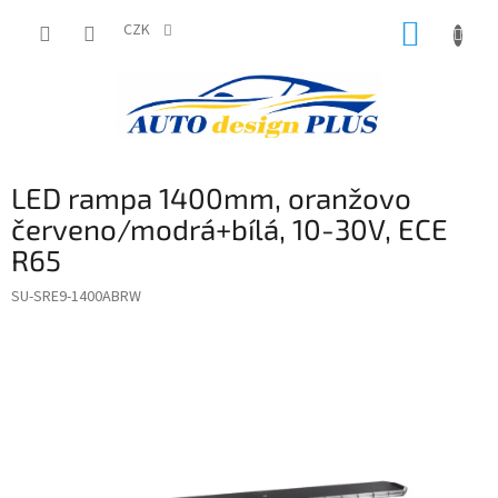
Přejít
NÁKUP
na
CZK
obsah
KOŠÍK
LED rampa 1400mm, oranžovo
červeno/modrá+bílá, 10-30V, ECE
R65
SU-SRE9-1400ABRW