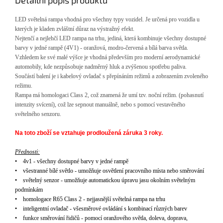
Detailní popis produktu
LED sv
ěteln
á rampa
vhodn
á pro v
šechny typy vozidel. Je určen
á pro vozidla u
kterých je kladen zvlá
štn
í d
ůraz na v
ýstra
žn
ý efekt.
Nejten
č
í a nejleh
č
í LED rampa na trhu
, jedin
á
, kter
á
kombinuje všechny dostupn
é
barvy v jedn
é
rampě (4V1) - oranžov
á
, modro-červen
á
a b
í
l
á
barva světla.
Vzhledem ke sv
é
mal
é
v
ý
šce je vhodn
á
předevš
í
m pro modern
í
aerodynamick
é
automobily, kde nezpůsobuje nadměrn
ý
hluk a zv
ý
šenou spotřebu paliva.
Souč
ástí balení je i kabelový ovlada
č s přep
ínáním re
žimů a zobrazen
í
m zvolen
é
ho
režimu.
Rampa m
á
homologaci Class 2, což znamen
á
že um
í
tzv. nočn
í
režim. (pohasnut
í
intenzity sv
í
cen
í
), což lze sepnout manu
á
lně, nebo s pomoc
í
vestavěn
é
ho
světeln
é
ho senzoru.
Na toto zboží se vztahuje prodloužená záruka 3 roky.
Přednosti:
•
4v1 - všechny dostupn
é
barvy v jedn
é
rampě
•
všestrann
é
b
í
l
é
světlo - umožňuje osvětlen
í
pracovn
í
ho m
í
sta nebo směrov
á
n
í
•
světeln
ý
senzor - umožňuje automatickou
ú
pravu jasu okoln
í
m světeln
ý
m
podm
í
nk
á
m
•
homologace R65 Class 2 - nejjasnějš
í
světeln
á
rampa na trhu
•
inteligentn
í
ovladač - všesměrov
é
ovl
á
d
á
n
í
s kombinac
í
různ
ý
ch barev
•
funkce směrov
á
n
í
řidičů - pomoc
í
oranžov
é
ho světla, doleva, doprava,