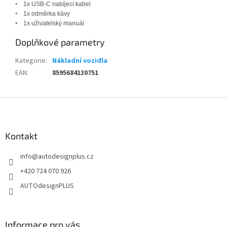
•
1x USB-C nabíjecí kabel
•
1x odměrka k
á
vy
•
1x uživatelský manuál
Doplňkové parametry
Kategorie
:
Nákladní vozidla
EAN
:
8595684130751
Z
á
p
a
Kontakt
t
info
@
autodesignplus.cz
í
+420 724 070 926
AUTOdesignPLUS
Informace pro vás