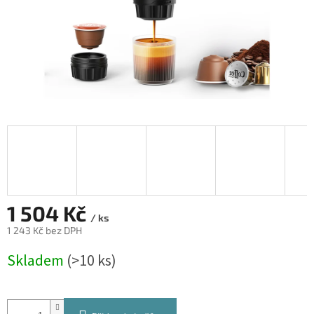
1 504 Kč
/ ks
1 243 Kč bez DPH
Měrná
Skladem
(>10 ks)
cena: