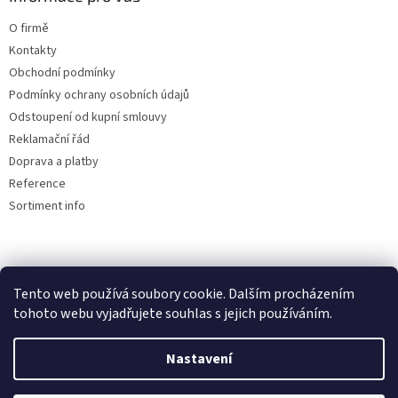
O firmě
Kontakty
Obchodní podmínky
Podmínky ochrany osobních údajů
Odstoupení od kupní smlouvy
Reklamační řád
Doprava a platby
Reference
Sortiment info
Reklamační řád
Tento web používá soubory cookie. Dalším procházením
tohoto webu vyjadřujete souhlas s jejich používáním.
Nastavení
Vytvořil Shoptet