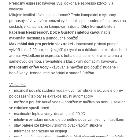
Přenosný espresso kávovar 3v1, dokonalé espresso kdykoliv a
kdekoliv.
Milujete kvalitní kávu i mimo domov? Tento kompaktní a výkonný
přenosný kávovar vám umožní vychutnat si plnohodnotné espresso na
cestách, v kanceláři, při kempování i doma.
Díky kompatibilitě s
kapslemi Nespresso®, Dolce Gusto® i mletou kávou
nabízí
maximální flexibilitu a jednoduché použití.
Maximální tlak pro perfektní extrakci -
inovovaná pístová pumpa
vytváří tlak až 20 bar, který zajišťuje rychlou a důkladnou extrakci chuti i
aroma. Výsledkem je espresso s bohatou chutí, intenzivním aroma a
sametovou cremou, srovnatelné s klasickými domácími kávovary.
Inteligentní ohřev vody -
kávovar je navržen pro použití studené i
horké vody. Jednoduché ovládání a snadná údržba.
Vlastnosti:
•
možnost použit
í
: studená voda – dvojitým stiskem aktivujete ohřev,
po dosažení teploty se extrakce spustí automaticky
•
možnost použit
í
: horká voda – podržením tlačítka po dobu 2 sekund
se extrakce spustí ihned
•
maximální teplota vody: dosahuje až 90 °C
•
intuitivní ovládání umožňuje pohodlné používání jediným tlačítkem
•
stav baterie lze kdykoliv zkontrolovat krátkým stiskem
•
informace zobrazeny na displeji