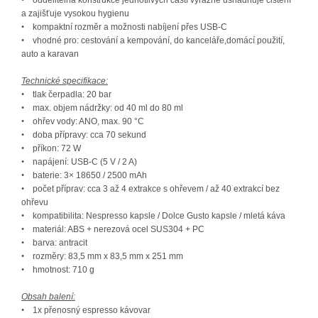
•
oddělitelná konstrukce jednotlivých částí výrazně usnadňuje čištění
a zajišťuje vysokou hygienu
•
kompaktní rozměr a možnosti nabíjení přes USB-C
•
vhodn
é
pro: cestování a kempování, do kancel
á
ře,domácí použití,
auto a karavan
Technické specifikace:
•
tlak čerpadla: 20 bar
•
max. objem nádržky: od 40 ml do 80 ml
•
ohřev vody: ANO, max. 90 °C
•
doba přípravy: cca 70 sekund
•
př
íkon
:
72 W
•
napájení: USB-C (5 V / 2 A)
•
baterie: 3× 18650 / 2500 mAh
•
počet příprav: cca 3 až 4 extrakce s ohřevem / až 40 extrakc
í
bez
ohřevu
•
kompatibilita: Nespresso kapsle / Dolce Gusto kapsle / mletá káva
•
materiál: ABS + nerezová ocel SUS304 + PC
•
barva: antracit
•
rozměry: 83,5 mm x 83,5 mm x 251 mm
•
hmotnost: 710 g
Obsah balení:
•
1x přenosný espresso kávovar