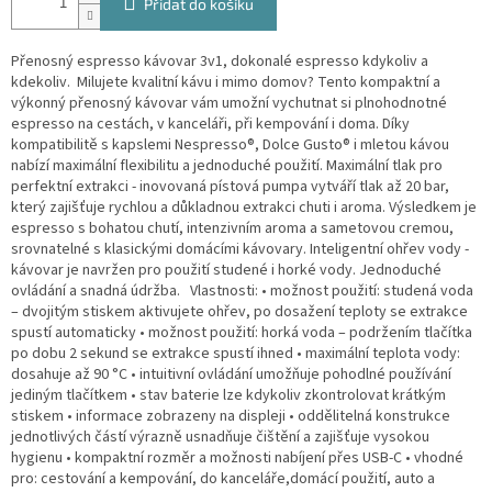
Přidat do košíku
Přenosný espresso kávovar 3v1, dokonalé espresso kdykoliv a
kdekoliv. Milujete kvalitní kávu i mimo domov? Tento kompaktní a
výkonný přenosný kávovar vám umožní vychutnat si plnohodnotné
espresso na cestách, v kanceláři, při kempování i doma. Díky
kompatibilitě s kapslemi Nespresso®, Dolce Gusto® i mletou kávou
nabízí maximální flexibilitu a jednoduché použití. Maximální tlak pro
perfektní extrakci - inovovaná pístová pumpa vytváří tlak až 20 bar,
který zajišťuje rychlou a důkladnou extrakci chuti i aroma. Výsledkem je
espresso s bohatou chutí, intenzivním aroma a sametovou cremou,
srovnatelné s klasickými domácími kávovary. Inteligentní ohřev vody -
kávovar je navržen pro použití studené i horké vody. Jednoduché
ovládání a snadná údržba. Vlastnosti: • možnost použití: studená voda
– dvojitým stiskem aktivujete ohřev, po dosažení teploty se extrakce
spustí automaticky • možnost použití: horká voda – podržením tlačítka
po dobu 2 sekund se extrakce spustí ihned • maximální teplota vody:
dosahuje až 90 °C • intuitivní ovládání umožňuje pohodlné používání
jediným tlačítkem • stav baterie lze kdykoliv zkontrolovat krátkým
stiskem • informace zobrazeny na displeji • oddělitelná konstrukce
jednotlivých částí výrazně usnadňuje čištění a zajišťuje vysokou
hygienu • kompaktní rozměr a možnosti nabíjení přes USB-C • vhodné
pro: cestování a kempování, do kanceláře,domácí použití, auto a