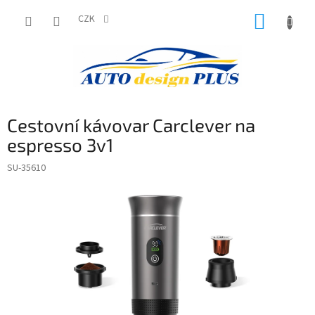
Přejít
NÁKUP
na
CZK
obsah
KOŠÍK
Cestovní kávovar Carclever na
espresso 3v1
SU-35610