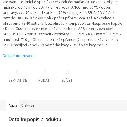
karavan Technické specifikace: • tlak čerpadla: 20 bar • max. objem
nádržky: od 40 ml do 80 ml • ohřev vody: ANO, max. 90 °C • doba
přípravy: cca 70 sekund • příkon: 72 W • napájení: USB-C (5 V / 2 A) •
baterie: 3× 18650 / 2500 mAh • počet příprav: cca 3 až 4 extrakce s
ohřevem / až 40 extrakcí bez ohřevu • kompatibilita: Nespresso kapsle
/ Dolce Gusto kapsle / mletá káva • materiál: ABS + nerezová ocel
SUS304 + PC • barva: antracit • rozměry: 83,5 mm x 83,5 mm x 251 mm •
hmotnost: 710 g Obsah balení: • 1x přenosný espresso kávovar • 1x
USB-C nabíjecí kabel • 1x odměrka kávy • 1x uživatelský manuál
Detailní informace
ZEPTAT SE
HLÍDAT
SDÍLET
Popis
Diskuze
Detailní popis produktu