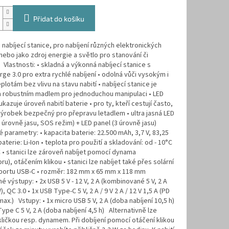
Přidat do košíku
nabíjecí stanice, pro nabíjení různých elektronických
 nebo jako zdroj energie a světlo pro stanování či
Vlastnosti: • skladná a výkonná nabíjecí stanice s
ge 3.0 pro extra rychlé nabíjení • odolná vůči vysokým i
plotám bez vlivu na stavu nabití • nabíjecí stanice je
 robustním madlem pro jednoduchou manipulaci • LED
ukazuje úroveň nabití baterie • pro ty, kteří cestují často,
výrobek bezpečný pro přepravu letadlem • ultra jasná LED
(2 úrovně jasu, SOS režim) + LED panel (3 úrovně jasu)
 parametry: • kapacita baterie: 22.500 mAh, 3,7 V, 83,25
aterie: Li-Ion • teplota pro použití a skladování: od - 10°C
 • stanici lze zároveň nabíjet pomocí dynama
ru), otáčením klikou • stanici lze nabíjet také přes solární
 portu USB-C • rozměr: 182 mm x 65 mm x 118 mm
é výstupy: • 2x USB 5 V - 12 V, 2 A (kombinované 5 V, 2 A
, QC 3.0 • 1x USB Type-C 5 V, 2 A / 9 V 2 A / 12 V 1,5 A (PD
max.) Vstupy: • 1x micro USB 5 V, 2 A (doba nabíjení 10,5 h)
Type C 5 V, 2 A (doba nabíjení 4,5 h) Alternativně lze
 kličkou resp. dynamem. Při dobíjení pomocí otáčení klikou