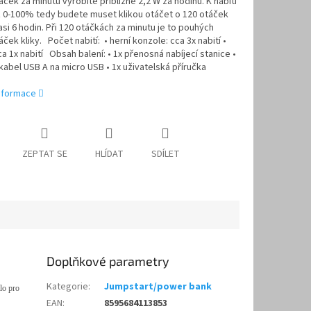
áček za minutu vyrobíte přibližně 2,2 W za hodinu. K nabití
z 0-100% tedy budete muset klikou otáčet o 120 otáček
si 6 hodin. Při 120 otáčkách za minutu je to pouhých
áček kliky. Počet nabití: • herní konzole: cca 3x nabití •
ca 1x nabití Obsah balení: • 1x přenosná nabíjecí stanice •
kabel USB A na micro USB • 1x uživatelská příručka
informace
ZEPTAT SE
HLÍDAT
SDÍLET
Doplňkové parametry
Kategorie
:
Jumpstart/power bank
tlo pro
EAN
:
8595684113853