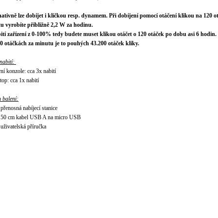
nativně lze dob
í
jet i kličkou resp. dynamem. Při dobíjení pomocí otáčení klikou na 120 o
u vyrobíte přibližně 2,2 W za hodinu.
ití zařízení z 0-100% tedy budete muset klikou otáčet o 120 otáček po dobu asi 6 hodin.
20 otáčkách za minutu je to pouhých 43.200 otáček kliky.
nabit
í
:
ní konzole: cca 3x nabití
top: cca 1x nabití
 balení:
 přenosná nabíjecí stanice
 50 cm kabel USB A na micro USB
 uživatelská příručka