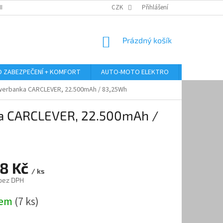
RANY OSOBNÍCH ÚDAJŮ
ODSTOUPENÍ OD KUPNÍ SMLOUVY
CZK
Přihlášení
REKLAMA
NÁKUPNÍ
Prázdný košík
KOŠÍK
 ZABEZPEČENÍ + KOMFORT
AUTO-MOTO ELEKTRO
AUTO MULT
 powerbanka CARCLEVER, 22.500mAh / 83,25Wh
nka CARCLEVER, 22.500mAh /
88 Kč
/ ks
 bez DPH
dem
(7 ks)