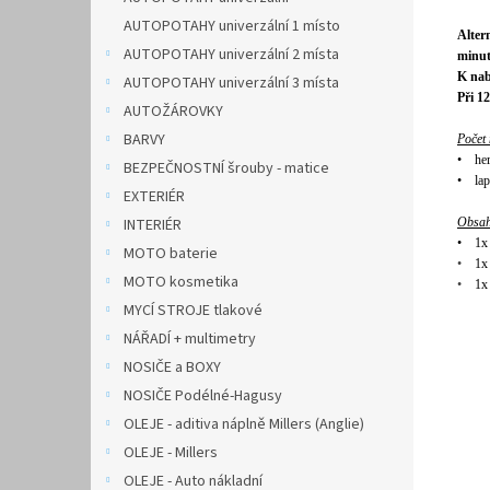
AUTOPOTAHY univerzální 1 místo
Alter
AUTOPOTAHY univerzální 2 místa
minut
K nab
AUTOPOTAHY univerzální 3 místa
Při 1
AUTOŽÁROVKY
BARVY
Počet 
•
her
BEZPEČNOSTNÍ šrouby - matice
•
lap
EXTERIÉR
INTERIÉR
Obsah
•
1x
MOTO baterie
•
1x
MOTO kosmetika
•
1x
MYCÍ STROJE tlakové
NÁŘADÍ + multimetry
NOSIČE a BOXY
NOSIČE Podélné-Hagusy
OLEJE - aditiva náplně Millers (Anglie)
OLEJE - Millers
OLEJE - Auto nákladní