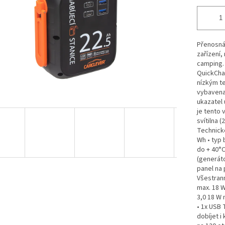
Přenosná 
zařízení,
camping. 
QuickChar
nízkým te
vybavena
ukazatel 
je tento 
svítilna 
Technické
Wh • typ b
do + 40°C
(generáto
panel na
Všestrann
max. 18 W)
3,0 18 W 
• 1x USB 
dobíjet i