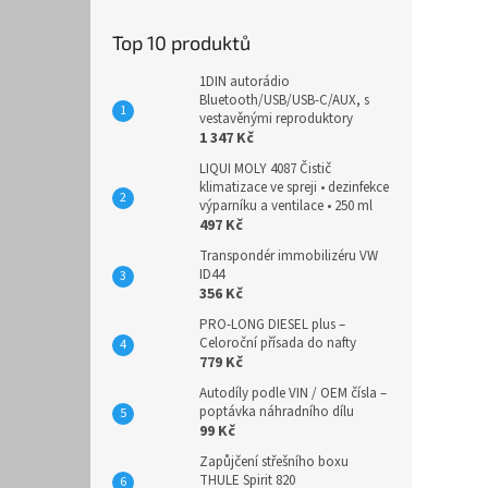
Top 10 produktů
1DIN autorádio
Bluetooth/USB/USB-C/AUX, s
vestavěnými reproduktory
1 347 Kč
LIQUI MOLY 4087 Čistič
klimatizace ve spreji • dezinfekce
výparníku a ventilace • 250 ml
497 Kč
Transpondér immobilizéru VW
ID44
356 Kč
PRO-LONG DIESEL plus –
Celoroční přísada do nafty
779 Kč
Autodíly podle VIN / OEM čísla –
poptávka náhradního dílu
99 Kč
Zapůjčení střešního boxu
THULE Spirit 820