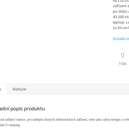
na 120 ot
zařízení 
po dobu a
43.200 ot
laptop: c
1x 50 cm 
Detailní 
TISK
s
Diskuze
ailní popis produktu
ná nabíjecí stanice, pro nabíjení různých elektronických zařízení, nebo jako zdroj energie a svě
ání či camping.