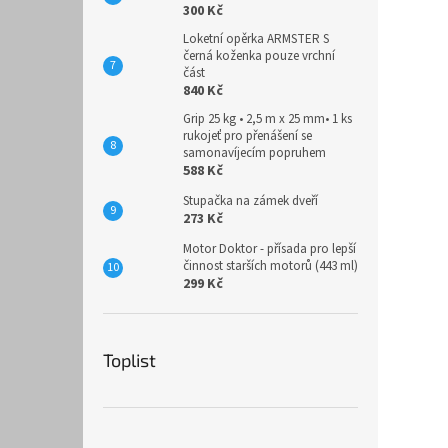
300 Kč
Loketní opěrka ARMSTER S
černá koženka pouze vrchní
část
840 Kč
Grip 25 kg • 2,5 m x 25 mm• 1 ks
rukojeť pro přenášení se
samonavíjecím popruhem
588 Kč
Stupačka na zámek dveří
273 Kč
Motor Doktor - přísada pro lepší
činnost starších motorů (443 ml)
299 Kč
Toplist