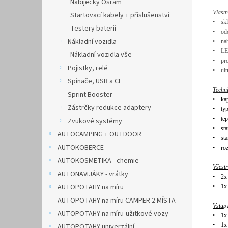
Nabíječky Osram
Vlastn
Startovací kabely + příslušenství
•
sk
Testery baterií
•
od
Nákladní vozidla
•
na
•
LE
Nákladní vozidla vše
•
pro
Pojistky, relé
•
ult
Spínače, USB a CL
Techn
Sprint Booster
•
ka
Zástrčky redukce adaptery
•
typ
•
te
Zvukové systémy
•
st
AUTOCAMPING + OUTDOOR
•
sta
AUTOKOBERCE
•
ro
AUTOKOSMETIKA - chemie
Všestr
AUTONAVIJÁKY - vrátky
•
2x
AUTOPOTAHY na míru
•
1x
AUTOPOTAHY na míru CAMPER 2 MÍSTA
Vstup
AUTOPOTAHY na míru-užitkové vozy
•
1x
•
1x
AUTOPOTAHY univerzální