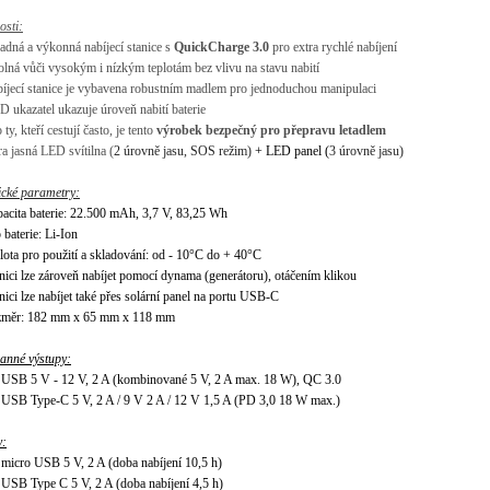
osti:
ladná a výkonná nabíjecí stanice s
QuickCharge 3.0
pro extra rychlé nabíjení
olná vůči vysokým i nízkým teplotám bez vlivu na stavu nabití
bíjecí stanice je vybavena robustním madlem pro jednoduchou manipulaci
D ukazatel ukazuje úroveň nabití baterie
 ty, kteří cestují často, je tento
výrobek bezpečný pro přepravu letadlem
ra jasná LED svítilna (
2 úrovně jasu, SOS režim)
+ LED panel (
3 úrovně jasu)
ick
é
parametry:
pacita baterie: 22.500 mAh, 3,7 V, 83,25 Wh
 baterie: Li-Ion
plota pro použití a skladování: od - 10°C do + 40°C
anici lze zároveň nabíjet pomocí dynama (generátoru), otáčením klikou
nici lze nabíjet také přes solární panel na portu USB-C
změr: 182 mm x 65 mm x 118 mm
anné výstupy:
 USB 5 V - 12 V, 2 A (kombinované 5 V, 2 A max. 18 W), QC 3.0
 USB Type-C 5 V, 2 A / 9 V 2 A / 12 V 1,5 A (PD 3,0 18 W max.)
y:
 micro USB 5 V, 2 A (doba nabíjení 10,5 h)
 USB Type C 5 V, 2 A (doba nabíjení 4,5 h)