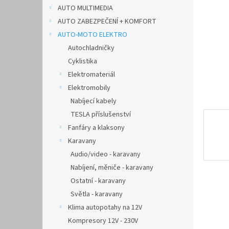
n
AUTO MULTIMEDIA
e
AUTO ZABEZPEČENÍ + KOMFORT
l
AUTO-MOTO ELEKTRO
Autochladničky
Cyklistika
Elektromateriál
Elektromobily
Nabíjecí kabely
TESLA příslušenství
Fanfáry a klaksony
Karavany
Audio/video - karavany
Nabíjení, měniče - karavany
Ostatní - karavany
Světla - karavany
Klima autopotahy na 12V
Kompresory 12V - 230V