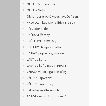
OLEJE - Auto osobní
OLEJE - Moto
Oleje hydraulické + posilovače řízení
PROVOZNÍ kapaliny-aditiva-maziva
Převodové oleje
SNĚHOVÉ řetězy
SVĚTLOMETY majáky
SVÍTILNY - lampy - světla
UPÍNACÍ popruhy gumolana
VANY do kufru
VANY do kufru BOOT- PROFI
VÝBAVA vozidla-garáže-dílny
VÝFUKY - sportovní
VÝFUKY - koncovky
Vyhledávání dle vozidla
ZÁSOBY ostatní nezařazené