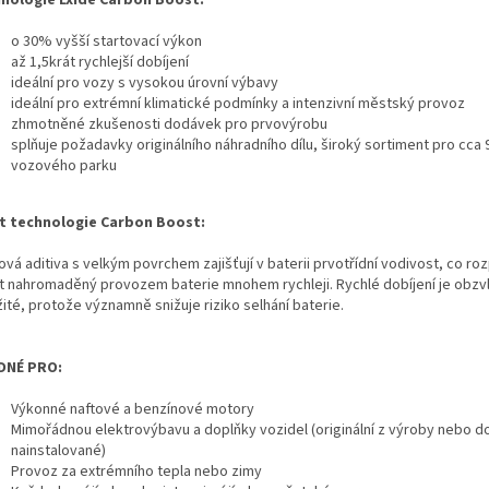
nologie Exide Carbon Boost:
o 30% vyšší startovací výkon
až 1,5krát rychlejší dobíjení
ideální pro vozy s vysokou úrovní výbavy
ideální pro extrémní klimatické podmínky a intenzivní městský provoz
zhmotněné zkušenosti dodávek pro prvovýrobu
splňuje požadavky originálního náhradního dílu, široký sortiment pro cca
vozového parku
t technologie Carbon Boost:
ová aditiva s velkým povrchem zajišťují v baterii prvotřídní vodivost, co ro
át nahromaděný provozem baterie mnohem rychleji. Rychlé dobíjení je obzv
ité, protože významně snižuje riziko selhání baterie.
DNÉ PRO:
Výkonné naftové a benzínové motory
Mimořádnou elektrovýbavu a doplňky vozidel (originální z výroby nebo 
nainstalované)
Provoz za extrémního tepla nebo zimy