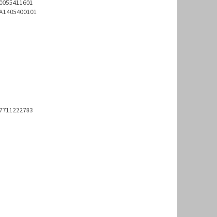
0055411601
A1405400101
7711222783