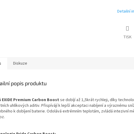
Detailní 
TISK
s
Diskuze
ailní popis produktu
 EXIDE Premium Carbon Boost
se dobíjí až 1,5krát rychleji, díky technolo
tních uhlíkových aditiv. Přispívájí k lepší akceptaci nabíjení a výraznému sn
ebného k dobíjení baterie. Odolává extrémním teplotám, zvládá intezivní m
oz.