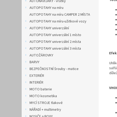
Tech
AUTONAVIJÁKY - vrátky
AUTOPOTAHY na míru
AUTOPOTAHY na míru CAMPER 2 MÍSTA
AUTOPOTAHY na míru-užitkové vozy
AUTOPOTAHY univerzální
AUTOPOTAHY univerzální 1 místo
AUTOPOTAHY univerzální 2 místa
AUTOPOTAHY univerzální 3 místa
Efek
AUTOŽÁROVKY
BARVY
Uhlík
sulf
BEZPEČNOSTNÍ šrouby - matice
důlež
EXTERIÉR
INTERIÉR
VHO
MOTO baterie
MOTO kosmetika
MYCÍ STROJE tlakové
NÁŘADÍ + multimetry
NOSIČE a BOXY