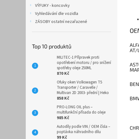
VÝFUKY - koncovky
Vyhledávání dle vozidla
ZÁSOBY ostatní nezařazené
OEM
ALF
Top 10 produktů
AT/
MILITEC-1 Přípravek proti
opotřebení motoru / pro snížení
AST
spotřeby oleje 250ML
MAR
870 Kč
Ofuky oken Volkswagen T5
BEN
Transporter / Caravelle /
Multivan 2D 2003- přední | Heko
858 Kč
BM
PRO-LONG OIL plus –
multifunkční přísada do oleje
985 Kč
Autodíly podle VIN / OEM čísla –
CHR
poptávka náhradního dílu
99 Kč