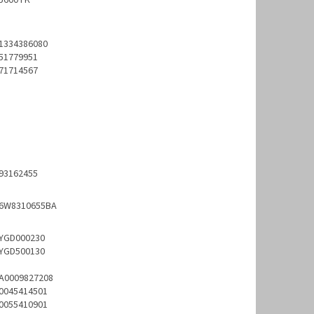
5600TK
1334386080
51779951
71714567
93162455
6W8310655BA
YGD000230
YGD500130
A0009827208
0045414501
0055410901