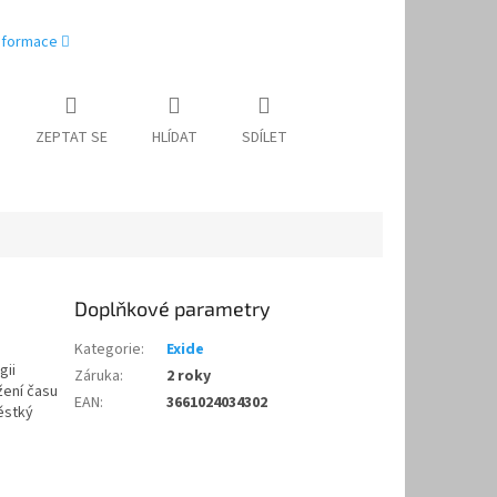
informace
ZEPTAT SE
HLÍDAT
SDÍLET
Doplňkové parametry
Kategorie
:
Exide
gii
Záruka
:
2 roky
ížení času
EAN
:
3661024034302
ěstký