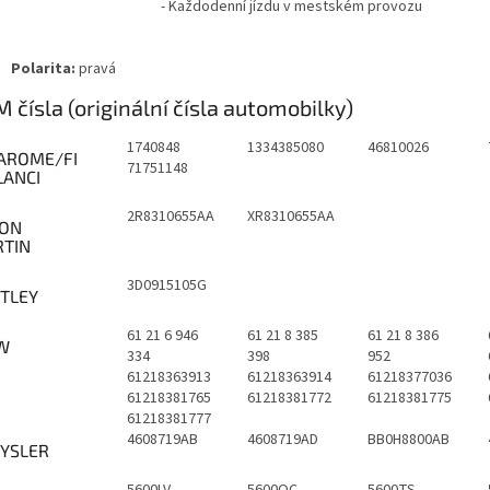
- Každodenní jízdu v mestském provozu
Polarita:
pravá
 čísla (originální čísla automobilky)
1740848
1334385080
46810026
AROME/FI
71751148
LANCI
2R8310655AA
XR8310655AA
ON
TIN
3D0915105G
TLEY
61 21 6 946
61 21 8 385
61 21 8 386
W
334
398
952
61218363913
61218363914
61218377036
61218381765
61218381772
61218381775
61218381777
4608719AB
4608719AD
BB0H8800AB
YSLER