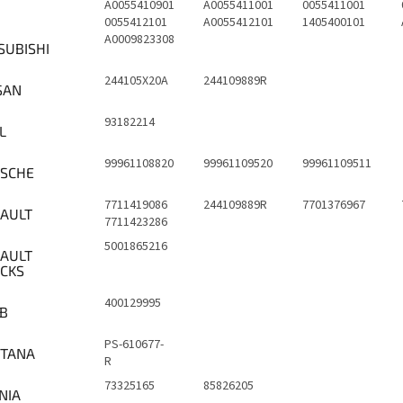
A0055410901
A0055411001
0055411001
0055412101
A0055412101
1405400101
A0009823308
SUBISHI
244105X20A
244109889R
SAN
93182214
L
99961108820
99961109520
99961109511
SCHE
7711419086
244109889R
7701376967
AULT
7711423286
5001865216
AULT
CKS
400129995
B
PS-610677-
TANA
R
73325165
85826205
NIA