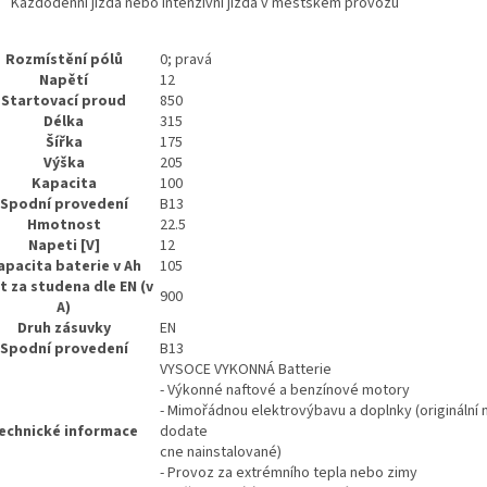
Každodenní jízda nebo intenzivní jízda v městském provozu
Rozmístění pólů
0; pravá
Napětí
12
Startovací proud
850
Délka
315
Šířka
175
Výška
205
Kapacita
100
Spodní provedení
B13
Hmotnost
22.5
Napeti [V]
12
apacita baterie v Ah
105
t za studena dle EN (v
900
A)
Druh zásuvky
EN
Spodní provedení
B13
VYSOCE VYKONNÁ Batterie
- Výkonné naftové a benzínové motory
- Mimořádnou elektrovýbavu a doplnky (originální
echnické informace
dodate
cne nainstalované)
- Provoz za extrémního tepla nebo zimy