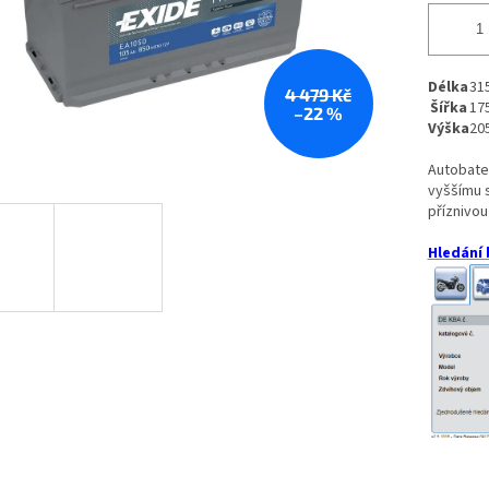
Délka
31
4 479 Kč
Šířka
17
–22 %
Výška
20
Autobateri
vyššímu s
příznivou
Hledání 