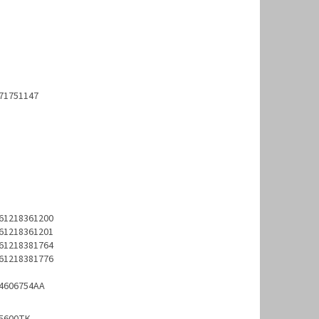
71751147
61218361200
61218361201
61218381764
61218381776
4606754AA