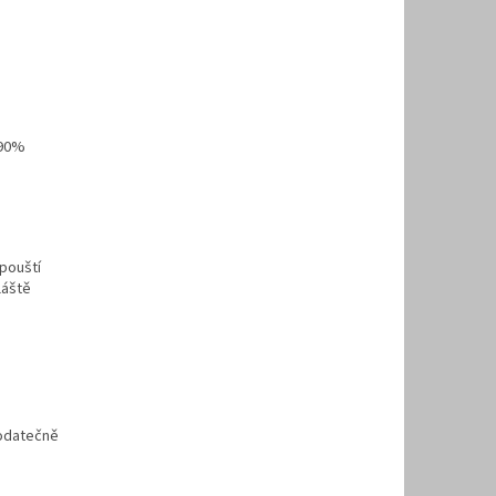
 90%
zpouští
láště
dodatečně