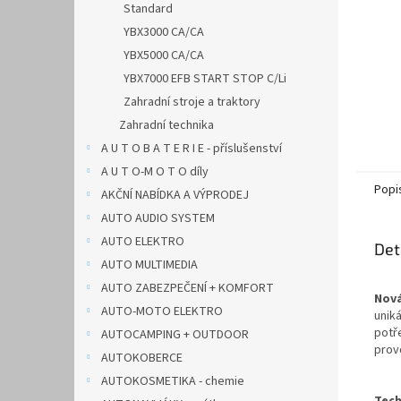
Standard
YBX3000 CA/CA
YBX5000 CA/CA
YBX7000 EFB START STOP C/Li
Zahradní stroje a traktory
Zahradní technika
A U T O B A T E R I E - příslušenství
A U T O-M O T O díly
Popi
AKČNÍ NABÍDKA A VÝPRODEJ
AUTO AUDIO SYSTEM
AUTO ELEKTRO
Det
AUTO MULTIMEDIA
AUTO ZABEZPEČENÍ + KOMFORT
Nová
AUTO-MOTO ELEKTRO
uniká
potř
AUTOCAMPING + OUTDOOR
prov
AUTOKOBERCE
AUTOKOSMETIKA - chemie