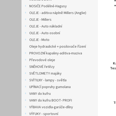
NOSIČE Podélné-Hagusy
OLEJE - aditiva náplně Millers (Anglie)
OLEJE - Millers
OLEJE - Auto nákladní
OLEJE - Auto osobní
OLEJE - Moto
Oleje hydraulické + posilovače řízení
PROVOZNÍ kapaliny-aditiva-maziva
Převodové oleje
K
SNĚHOVÉ řetězy
Tes
SVĚTLOMETY majáky
SVÍTILNY - lampy - světla
UPÍNACÍ popruhy gumolana
VANY do kufru
VANY do kufru BOOT- PROFI
T
VÝBAVA vozidla-garáže-dílny
VÝFUKY - sportovní