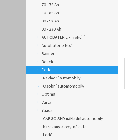
n
70 - 79 Ah
e
80 - 89 Ah
l
90 - 98 Ah
99 - 230 Ah
AUTOBATERIE - Trakční
Autobaterie No.1
Banner
Bosch
Exide
Nákladní automobily
Osobní automomobily
Optima
Varta
Yuasa
CARGO SHD nákladní automobily
Karavany a obytná auta
Lodě