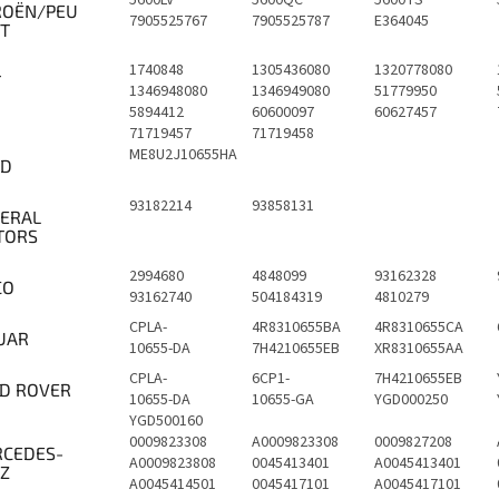
5600LV
5600QC
5600TS
ROËN/PEU
7905525767
7905525787
E364045
T
1740848
1305436080
1320778080
T
1346948080
1346949080
51779950
5894412
60600097
60627457
71719457
71719458
ME8U2J10655HA
RD
93182214
93858131
ERAL
TORS
2994680
4848099
93162328
CO
93162740
504184319
4810279
CPLA-
4R8310655BA
4R8310655CA
UAR
10655-DA
7H4210655EB
XR8310655AA
CPLA-
6CP1-
7H4210655EB
D ROVER
10655-DA
10655-GA
YGD000250
YGD500160
0009823308
A0009823308
0009827208
CEDES-
A0009823808
0045413401
A0045413401
Z
A0045414501
0045417101
A0045417101