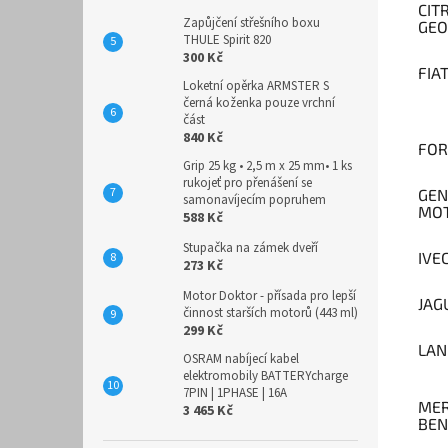
CIT
Zapůjčení střešního boxu
GEO
THULE Spirit 820
300 Kč
FIA
Loketní opěrka ARMSTER S
černá koženka pouze vrchní
část
840 Kč
FO
Grip 25 kg • 2,5 m x 25 mm• 1 ks
rukojeť pro přenášení se
GEN
samonavíjecím popruhem
MO
588 Kč
Stupačka na zámek dveří
IVE
273 Kč
Motor Doktor - přísada pro lepší
JAG
činnost starších motorů (443 ml)
299 Kč
LAN
OSRAM nabíjecí kabel
elektromobily BATTERYcharge
7PIN | 1PHASE | 16A
MER
3 465 Kč
BEN