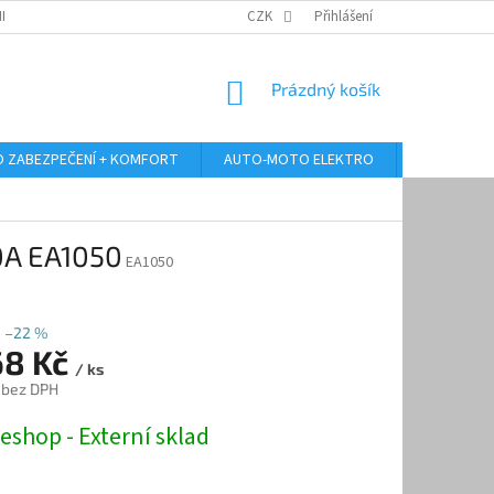
RANY OSOBNÍCH ÚDAJŮ
ODSTOUPENÍ OD KUPNÍ SMLOUVY
CZK
Přihlášení
REKLAMA
NÁKUPNÍ
Prázdný košík
KOŠÍK
 ZABEZPEČENÍ + KOMFORT
AUTO-MOTO ELEKTRO
AUTO MULT
0A EA1050
EA1050
–22 %
68 Kč
/ ks
 bez DPH
eshop - Externí sklad