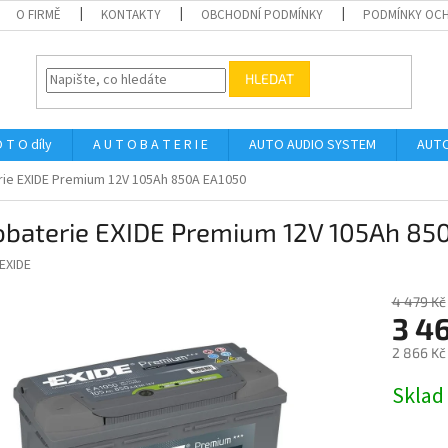
O FIRMĚ
KONTAKTY
OBCHODNÍ PODMÍNKY
PODMÍNKY OCH
HLEDAT
 T O díly
A U T O B A T E R I E
AUTO AUDIO SYSTEM
AUTO
rie EXIDE Premium 12V 105Ah 850A EA1050
obaterie EXIDE Premium 12V 105Ah 85
EXIDE
4 479 Kč
3 4
2 866 Kč
Měrná
Sklad 
cena: