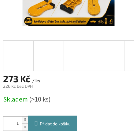
273 Kč
/ ks
226 Kč bez DPH
Měrná
Skladem
(>10 ks)
cena:
Přidat do košíku