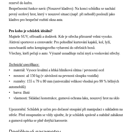
rezerv
ě do kufru.
Bezpečnostn
í funkce navíc (Nouzové kladivo): Na konci sch
ůdku se nach
ází
pevný ocelový hrot, který v nouzové situaci (nap
ř. při nehodě) poslouž
í jako
kladivo pro bezpe
čn
é rozbití okna auta.
Pro koho je sch
ůdek ide
ální?
Majitele SUV, offroad
ů a dod
ávek: Kde je st
řecha přirozeně velmi vysoko.
Aktivn
í sportovce a cestovatele: Pro pohodlné kurtování kajak
ů, kol, lyž
í,
snowboard
ů nebo kempingov
ého vybavení do st
řešn
ích box
ů.
Všechny, kteř
í pe
čuj
í o auto: Výrazn
ě usnadňuje ručn
í mytí a voskování st
řechy.
Technick
é specifikace:
•
m
ateriál: Vysoce kvalitní a lehká hliníková slitina / pevnostní ocel
•
n
osnost: a
ž 150 kg (v z
ávislosti na pevnosti sloupku vozidla)
•
r
ozm
ěry: 155 x 79 x 80 mm (univerz
ální velikost vhodná pro 99 % b
ěžn
ých
automobil
ů)
•
barva: žlut
á
•
v
lastnosti: Skládací konstrukce, gumová ochrana laku, nouzový hrot na sklo
Upozorn
ěn
í: Sch
ůdek je určen pro dočasn
é stoupání p
ři manipulaci s n
ákladem na
st
řeše. Před stoupnut
ím se v
ždy ujistěte, že je schůdek spr
ávn
ě a stabilně zah
áknut
a gumová op
ěrka se plně dot
ýká karoserie.
Doplňkové parametry