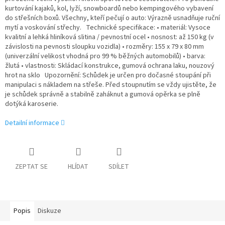
kurtování kajaků, kol, lyží, snowboardů nebo kempingového vybavení
do střešních boxů. Všechny, kteří pečují o auto: Výrazně usnadňuje ruční
mytí a voskování střechy. Technické specifikace: • materiál: Vysoce
kvalitní a lehká hliníková slitina / pevnostní ocel • nosnost: až 150 kg (v
závislosti na pevnosti sloupku vozidla) • rozměry: 155 x 79 x 80 mm
(univerzální velikost vhodná pro 99 % běžných automobilů) • barva:
žlutá • vlastnosti: Skládací konstrukce, gumová ochrana laku, nouzový
hrot na sklo Upozornění: Schůdek je určen pro dočasné stoupání při
manipulaci s nákladem na střeše. Před stoupnutím se vždy ujistěte, že
je schůdek správně a stabilně zaháknut a gumová opěrka se plně
dotýká karoserie.
Detailní informace
ZEPTAT SE
HLÍDAT
SDÍLET
Popis
Diskuze