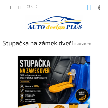
Přejít
NÁKUP
na
CZK
obsah
KOŠÍK
Stupačka na zámek dveří
SU-KF-B1038