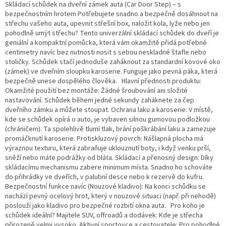
Skládací schůdek na dveřní zámek auta (Car Door Step) – s
bezpečnostním hrotem Potřebujete snadno a bezpečně dosáhnout na
střechu vašeho auta, upevnit střešní box, naložit kola, lyže nebo jen
pohodlně umýt střechu? Tento univerzální skládací schůdek do dveří je
geniální a kompaktní pomůcka, která vám okamžitě přidá potřebné
centimetry navíc bez nutnosti nosit s sebou neskladné štafle nebo
stoličky. Schůdek stačí jednoduše zaháknout za standardní kovové oko
(zámek) ve dveřním sloupku karoserie. Funguje jako pevná páka, která
bezpečně unese dospělého člověka. Hlavní přednosti produktu:
Okamžité použití bez montáže: Žádné šroubování ani složité
nastavování. Schůdek během jedné sekundy zaháknete za čep
dveřního zámku a můžete stoupat. Ochrana laku a karoserie: V místě,
kde se schůdek opírá o auto, je vybaven silnou gumovou podložkou
(chráničem). Ta spolehlivě tlumí tlak, brání poškrábání laku a zamezuje
promáčknutí karoserie. Protiskluzový povrch: Nášlapná plocha má
výraznou texturu, která zabraňuje uklouznutí boty, i když venku prší,
sněží nebo máte podrážky od bláta. Skládací a přenosný design: Díky
skládacímu mechanismu zabere minimum místa. Snadno ho schováte
do přihrádky ve dveřích, v palubní desce nebo k rezervě do kufru.
Bezpečnostní funkce navíc (Nouzové kladivo): Na konci schůdku se
nachází pevný ocelový hrot, který v nouzové situaci (např. při nehodě)
poslouží jako kladivo pro bezpečné rozbití okna auta. Pro koho je
schůdek ideální? Majitele SUV, offroadů a dodávek: Kde je střecha
přirozeně velmi vysoko. Aktivní sportovce a cestovatele: Pro pohodlné