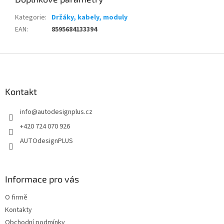
Kategorie
:
Držáky, kabely, moduly
EAN
:
8595684133394
Z
á
p
a
Kontakt
t
info
@
autodesignplus.cz
í
+420 724 070 926
AUTOdesignPLUS
Informace pro vás
O firmě
Kontakty
Obchodní podmínky