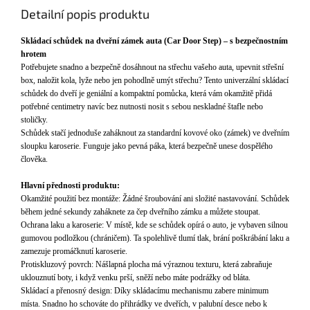
Detailní popis produktu
Skl
ádací sch
ůdek na dveřn
í zámek auta (Car Door Step)
– s bezpe
čnostn
ím
hrotem
Pot
řebujete snadno a bezpečně dos
áhnout na st
řechu vašeho auta, upevnit střešn
í
box, nalo
žit kola, lyže nebo jen pohodlně um
ýt st
řechu? Tento univerz
ální skládací
sch
ůdek do dveř
í je geniální a kompaktní pom
ůcka, kter
á vám okam
žitě přid
á
pot
řebn
é centimetry navíc bez nutnosti nosit s sebou neskladné
štafle nebo
stoličky.
Schůdek stač
í jednodu
še zah
áknout za standardní kovové oko (zámek) ve dve
řn
ím
sloupku karoserie. Funguje jako pevná páka, která bezpe
čně unese dospěl
ého
člověka.
Hlavn
í p
řednosti produktu:
Okamžit
é pou
žit
í bez montá
že: Ž
ádné
šroubov
ání ani slo
žit
é nastavování. Sch
ůdek
během jedn
é sekundy zaháknete za
čep dveřn
ího zámku a m
ůžete stoupat.
Ochrana laku a karoserie: V m
íst
ě, kde se schůdek op
írá o auto, je vybaven silnou
gumovou podlo
žkou (chr
áni
čem). Ta spolehlivě tlum
í tlak, brání po
škr
ábání laku a
zamezuje promá
čknut
í karoserie.
Protiskluzový povrch: Ná
šlapn
á plocha má výraznou texturu, která zabra
ňuje
uklouznut
í boty, i kdy
ž venku prš
í, sn
ěž
í nebo máte podrá
žky od bl
áta.
Skládací a p
řenosn
ý design: Díky skládacímu mechanismu zabere minimum
místa. Snadno ho schováte do p
řihr
ádky ve dve
ř
ích, v palubní desce nebo k