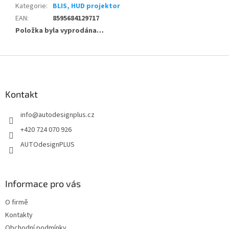
Kategorie
:
BLIS, HUD projektor
EAN
:
8595684129717
Položka byla vyprodána…
Z
á
p
a
Kontakt
t
info
@
autodesignplus.cz
í
+420 724 070 926
AUTOdesignPLUS
Informace pro vás
O firmě
Kontakty
Obchodní podmínky