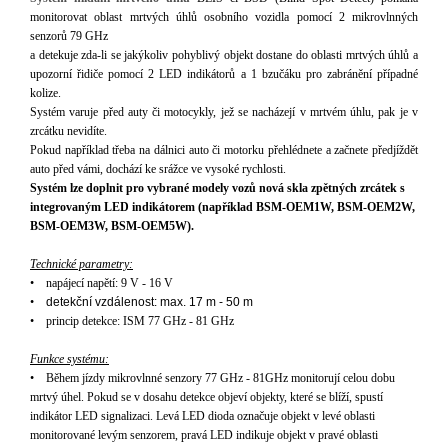
monitorovat oblast mrtvých úhlů osobn
í
ho vozidla pomocí 2 mikrovlnných
senzorů 79 GHz
a detekuje zda-li se jakýkoliv pohyblivý objekt dostane do oblasti mrtvých úhlů a
upozorní řidiče pomocí 2 LED indikátorů a 1 bzučáku pro zabránění případné
kolize.
Systém varuje před auty či motocykly, jež se nacházejí v mrtvém úhlu, pak je v
zrcátku nevidíte.
Pokud např
í
klad třeba na dálnici auto či motorku přehlédnete a začnete předjíždět
auto před vámi, dochází ke srážce ve vysoké rychlosti.
Syst
é
m lze doplnit pro vybran
é
modely vozů nov
á
skla zpětn
ý
ch zrc
á
tek s
integrovan
ý
m LED indik
á
torem (např
í
klad BSM-OEM1W, BSM-OEM2W,
BSM-OEM3W, BSM-OEM5W).
Technické parametry:
•
napájecí napětí: 9 V - 16 V
•
detek
čn
í vzdálenost
:
max.
17 m - 50
m
•
princip detekce: ISM 77 GHz - 81 GHz
Funkce systému:
•
Během jízdy mikrovlnné senzory 77 GHz - 81GHz monitorují celou dobu
mrtvý úhel. Pokud se v dosahu detekce objeví objekty, které se blíží, spustí
indikátor LED signalizaci. Levá LED dioda označuje objekt v levé oblasti
monitorované levým senzorem, pravá LED indikuje objekt v pravé oblasti