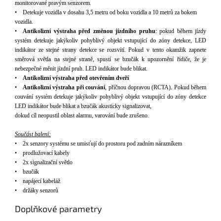
monitorované pravým senzorem.
•
Detekuje vozidla v dosahu 3,5 metru od boku vozidla a 10 metr
ů
za bokem
vozidla
.
•
Antikolizní výstraha před změnou jízdního pruhu
: pokud během jízdy
systém detekuje jakýkoliv pohyblivý objekt vstupující do zóny detekce, LED
indikátor ze stejné strany detekce se rozsvítí. Pokud v tento okamžik zapnete
směrová světla na stejné straně, spustí se bzučák k upozornění řidiče, že je
nebezpečné měnit jízdní pruh. LED indikátor bude blikat.
•
Antikolizní výstraha před otevřením dveří
•
Antikolizní výstraha při couvání
, příčnou dopravou (RCTA). Pokud během
couvání systém detekuje jakýkoliv pohyblivý objekt vstupující do zóny detekce
LED indikátor bude blikat a bzučák akusticky signalizovat,
dokud cíl neopustil oblast alarmu, varování bude zrušeno.
Součást balení:
•
2x senzory systému se umisťují do prostoru pod zadním nárazníkem
•
prodlužovac
í
kabely
•
2x signalizační světlo
•
bzučák
•
nap
á
jec
í
kabel
á
ž
•
drž
á
ky senzorů
Doplňkové parametry