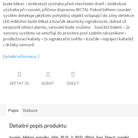
bude blikat. • Antikolizní výstraha před otevřením dveří • Antikolizní
výstraha při couvání, příčnou dopravou (RCTA). Pokud během couvání
systém detekuje jakýkoliv pohyblivý objekt vstupující do zóny detekce
LED indikátor bude blikat a bzučák akusticky signalizovat, dokud cíl
neopustil oblast alarmu, varování bude zrušeno. Součást balení: • 2x
senzory systému se umisťují do prostoru pod zadním nárazníkem •
prodlužovací kabely • 2x signalizační světlo • bzučák • napájecí kabeláž
• držáky senzorů
Detailní informace
ZEPTAT SE
HLÍDAT
SDÍLET
Popis
Diskuze
Detailní popis produktu
Systém hlídání mrtvého úhlu
BLIS či BSD (Blind Spot Detect)
pomáhá