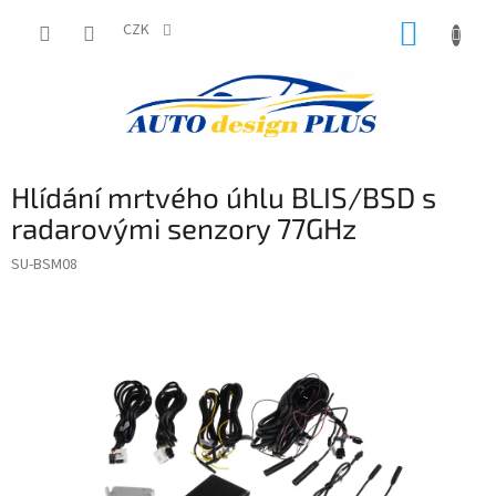
Přejít
NÁKUP
na
CZK
obsah
KOŠÍK
Hlídání mrtvého úhlu BLIS/BSD s
radarovými senzory 77GHz
SU-BSM08