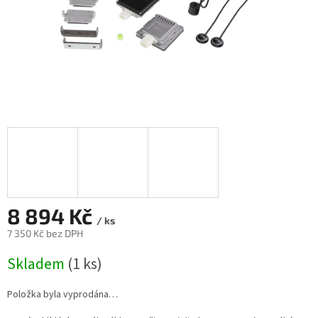
8 894 Kč
/ ks
7 350 Kč bez DPH
Měrná
Skladem
(1 ks)
cena:
Položka byla vyprodána…