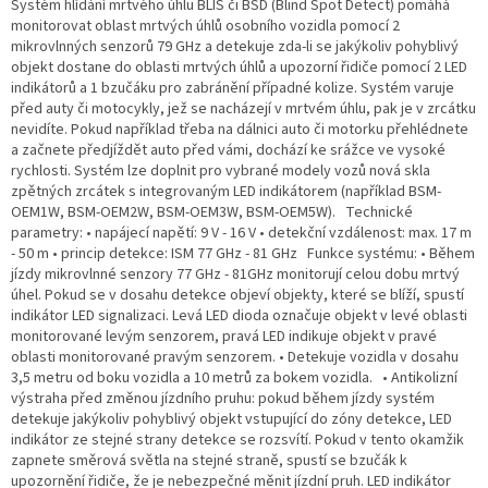
Systém hlídání mrtvého úhlu BLIS či BSD (Blind Spot Detect) pomáhá
monitorovat oblast mrtvých úhlů osobního vozidla pomocí 2
mikrovlnných senzorů 79 GHz a detekuje zda-li se jakýkoliv pohyblivý
objekt dostane do oblasti mrtvých úhlů a upozorní řidiče pomocí 2 LED
indikátorů a 1 bzučáku pro zabránění případné kolize. Systém varuje
před auty či motocykly, jež se nacházejí v mrtvém úhlu, pak je v zrcátku
nevidíte. Pokud například třeba na dálnici auto či motorku přehlédnete
a začnete předjíždět auto před vámi, dochází ke srážce ve vysoké
rychlosti. Systém lze doplnit pro vybrané modely vozů nová skla
zpětných zrcátek s integrovaným LED indikátorem (například BSM-
OEM1W, BSM-OEM2W, BSM-OEM3W, BSM-OEM5W). Technické
parametry: • napájecí napětí: 9 V - 16 V • detekční vzdálenost: max. 17 m
- 50 m • princip detekce: ISM 77 GHz - 81 GHz Funkce systému: • Během
jízdy mikrovlnné senzory 77 GHz - 81GHz monitorují celou dobu mrtvý
úhel. Pokud se v dosahu detekce objeví objekty, které se blíží, spustí
indikátor LED signalizaci. Levá LED dioda označuje objekt v levé oblasti
monitorované levým senzorem, pravá LED indikuje objekt v pravé
oblasti monitorované pravým senzorem. • Detekuje vozidla v dosahu
3,5 metru od boku vozidla a 10 metrů za bokem vozidla. • Antikolizní
výstraha před změnou jízdního pruhu: pokud během jízdy systém
detekuje jakýkoliv pohyblivý objekt vstupující do zóny detekce, LED
indikátor ze stejné strany detekce se rozsvítí. Pokud v tento okamžik
zapnete směrová světla na stejné straně, spustí se bzučák k
upozornění řidiče, že je nebezpečné měnit jízdní pruh. LED indikátor