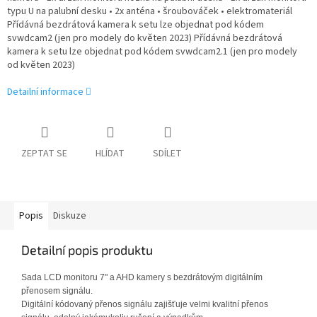
typu U na palubní desku • 2x anténa • šroubováček • elektromateriál
Přídávná bezdrátová kamera k setu lze objednat pod kódem
svwdcam2 (jen pro modely do květen 2023) Přídávná bezdrátová
kamera k setu lze objednat pod kódem svwdcam2.1 (jen pro modely
od květen 2023)
Detailní informace
ZEPTAT SE
HLÍDAT
SDÍLET
Popis
Diskuze
Detailní popis produktu
Sada LCD monitoru 7" a AHD kamery s bezdrátovým digitálním
přenosem signálu.
Digitální kódovaný přenos signálu zajišťuje velmi kvalitní přenos