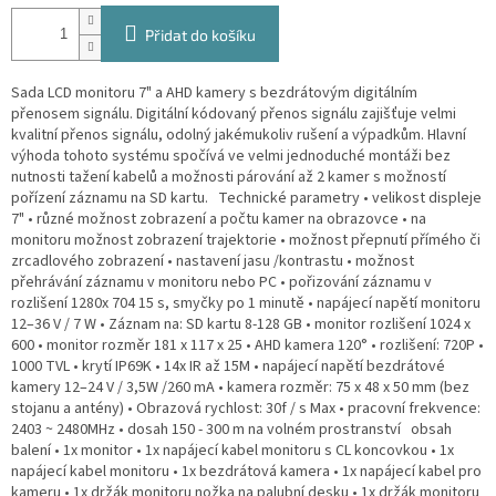
Přidat do košíku
Sada LCD monitoru 7" a AHD kamery s bezdrátovým digitálním
přenosem signálu. Digitální kódovaný přenos signálu zajišťuje velmi
kvalitní přenos signálu, odolný jakémukoliv rušení a výpadkům. Hlavní
výhoda tohoto systému spočívá ve velmi jednoduché montáži bez
nutnosti tažení kabelů a možnosti párování až 2 kamer s možností
pořízení záznamu na SD kartu. Technické parametry • velikost displeje
7" • různé možnost zobrazení a počtu kamer na obrazovce • na
monitoru možnost zobrazení trajektorie • možnost přepnutí přímého či
zrcadlového zobrazení • nastavení jasu /kontrastu • možnost
přehrávání záznamu v monitoru nebo PC • pořizování záznamu v
rozlišení 1280x 704 15 s, smyčky po 1 minutě • napájecí napětí monitoru
12–36 V / 7 W • Záznam na: SD kartu 8-128 GB • monitor rozlišení 1024 x
600 • monitor rozměr 181 x 117 x 25 • AHD kamera 120° • rozlišení: 720P •
1000 TVL • krytí IP69K • 14x IR až 15M • napájecí napětí bezdrátové
kamery 12–24 V / 3,5W /260 mA • kamera rozměr: 75 x 48 x 50 mm (bez
stojanu a antény) • Obrazová rychlost: 30f / s Max • pracovní frekvence:
2403 ~ 2480MHz • dosah 150 - 300 m na volném prostranství obsah
balení • 1x monitor • 1x napájecí kabel monitoru s CL koncovkou • 1x
napájecí kabel monitoru • 1x bezdrátová kamera • 1x napájecí kabel pro
kameru • 1x držák monitoru nožka na palubní desku • 1x držák monitoru