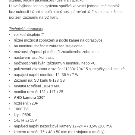
signálu, odolný jakémukoliv rušení a výpadkům.
Hlavní výhoda tohoto systému spočívá ve velmi jednoduché montáži
bez nutnosti tažení kabelů a možnosti párování až 2 kamer s možností
pořízení záznamu na SD kartu.
Technické parametry
•
velikost displeje 7"
•
různé možnost zobrazení a počtu kamer na obrazovce
•
na monitoru možnost zobrazení trajektorie
•
možnost přepnutí přímého či zrcadlového zobrazení
•
nastavení jasu /kontrastu
•
možnost přehrávání záznamu v monitoru nebo PC
•
pořizování záznamu v rozlišení 1280x 704 15 s, smyčky po 1 minutě
•
napájecí napětí monitoru 12–36 V / 7 W
•
Záznam na: SD kartu 8-128 GB
•
monitor rozlišení 1024 x 600
•
monitor rozměr 181 x 117 x 25
•
AHD kamera 120°
•
rozlišení: 720P
•
1000 TVL
•
krytí IP69K
•
14x IR až 15M
•
napájecí napětí bezdrátové kamery 12–24 V / 3,5W /260 mA
•
kamera rozměr: 75 x 48 x 50 mm (bez stojanu a antény)