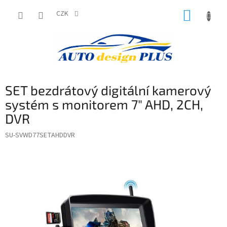
Přejít
NÁKUP
na
CZK
obsah
KOŠÍK
SET bezdrátový digitální kamerový
systém s monitorem 7" AHD, 2CH,
DVR
SU-SVWD77SETAHDDVR