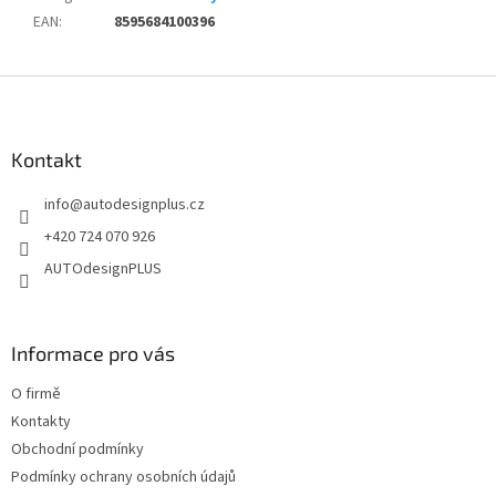
EAN
:
8595684100396
Z
á
p
a
Kontakt
t
info
@
autodesignplus.cz
í
+420 724 070 926
AUTOdesignPLUS
Informace pro vás
O firmě
Kontakty
Obchodní podmínky
Podmínky ochrany osobních údajů