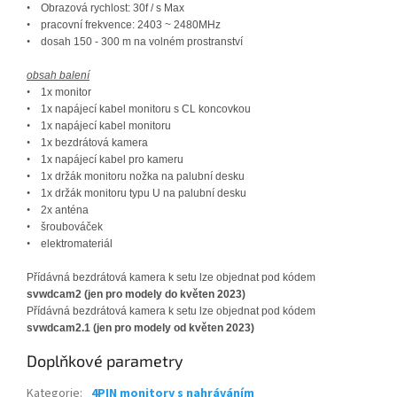
•
Obrazová rychlost: 30f / s Max
•
pracovní frekvence: 2403 ~ 2480MHz
•
dosah 150 - 300 m na volném prostranství
obsah balení
•
1x monitor
•
1x napájecí kabel monitoru s CL koncovkou
•
1x napájecí kabel monitoru
•
1x bezdrátová kamera
•
1x napájecí kabel pro kameru
•
1x držák monitoru nožka na palubní desku
•
1x držák monitoru typu U na palubní desku
•
2x anténa
•
šroubováček
•
elektromateriál
Př
í
d
á
vn
á
bezdr
á
tov
á
kamera k setu lze objednat pod k
ó
dem
svwdcam2 (jen pro modely do květen 2023)
Př
í
d
á
vn
á
bezdr
á
tov
á
kamera k setu lze objednat pod k
ó
dem
svwdcam2.1 (jen pro modely od květen 2023)
Doplňkové parametry
Kategorie
:
4PIN monitory s nahráváním