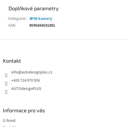
Doplňkové parametry
Kategorie
:
4PIN kamery
EAN
:
8595684101881
Z
á
p
a
Kontakt
t
info
@
autodesignplus.cz
í
+420 724 070 926
AUTOdesignPLUS
Informace pro vás
O firmě