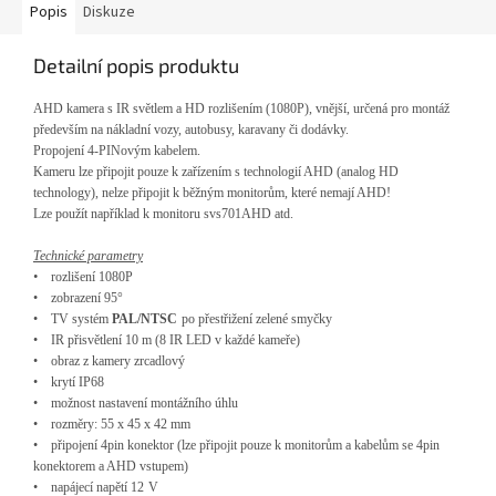
Popis
Diskuze
Detailní popis produktu
AHD kamera s IR sv
ětlem a HD rozlišen
ím (1080P), vn
ějš
í, ur
čen
á pro montá
ž
předevš
ím na nákladní vozy, autobusy, karavany
či dod
ávky.
Propojení 4-PINovým kabelem.
Kameru lze p
řipojit pouze k zař
ízením s technologií AHD (analog HD
technology), nelze p
řipojit k běžn
ým monitor
ům, kter
é nemají AHD!
Lze pou
ž
ít nap
ř
íklad k monitoru sv
s701AHD atd.
Technické parametry
•
rozli
šen
í 1080P
•
zobrazení
95°
•
TV systém
PAL
/NTSC
po p
řestřižen
í
zelen
é smy
čky
•
IR p
řisvětlen
í 1
0
m (8 IR LED v ka
žd
é kame
ře)
•
obraz z kamery zrcadlov
ý
•
krytí IP68
•
mo
žnost nastaven
í montá
žn
ího úhlu
•
rozm
ěry: 55 x 45 x 42 mm
•
připojen
í 4pin konektor (lze p
řipojit pouze k monitorům a kabelům se 4pin
konektorem a AHD vstupem)
•
nap
ájecí nap
ět
í 12
V