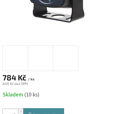
784 Kč
/ ks
648 Kč bez DPH
Měrná
Skladem
(10 ks)
cena: