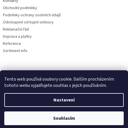
Kontakty
Obchodní podmínky
Podmínky ochrany osobních údajů
Odstoupení od kupní smlouvy
Reklamační řád
Doprava a platby
Reference
Sortiment info
Reklamační řád
Tento web používá soubory cookie. Dalším procházením
tohoto webu vyjadřujete souhlas s jejich používáním.
Nastavení
Vytvořil Shoptet
Souhlasím
Copyright 2026
AUTOdesignPLUS
. Všechna práva vyhrazena.