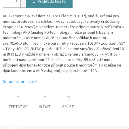
Přidat do košíku
AHD kamera s IR světlem a HD rozlišením (1080P), vnější, určená pro
montáž především na nákladní vozy, autobusy, karavany či dodávky.
Propojení 4-PINovým kabelem. Kameru lze připojit pouze k zařízením s
technologií AHD (analog HD technology), nelze připojit k běžným
monitorům, které nemají AHD! Lze použít například k monitoru
svs701AHD atd. Technické parametry • rozlišení 1080P • zobrazení 95°
• TV systém PAL/NTSC po přestřižení zelené smyčky • IR přisvětlení 10
m (8 IR LED v každé kameře) • obraz z kamery zrcadlový • krytí IP68 •
možnost nastavení montážního úhlu • rozměry: 55 x 45 x 42 mm •
připojení 4pin konektor (lze připojit pouze k monitorům a kabelům se
4pin konektorem a AHD vstupem) • napájecí napětí 12 V
Detailní informace
ZEPTAT SE
HLÍDAT
SDÍLET