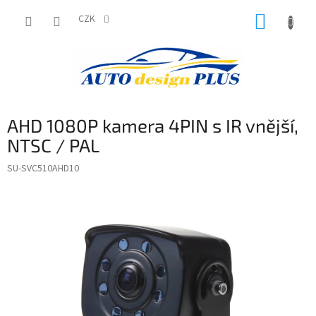
Přejít
NÁKUP
na
CZK
obsah
KOŠÍK
AHD 1080P kamera 4PIN s IR vnější,
NTSC / PAL
SU-SVC510AHD10